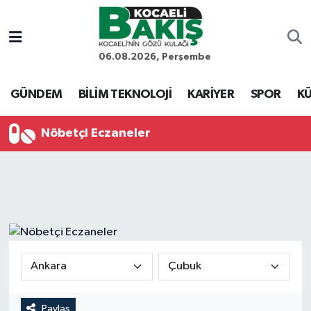
Kocaeli Nöbetçi Eczaneler
06.08.2026, Perşembe
Kocaeli Hava Durumu
GÜNDEM
BİLİM TEKNOLOJİ
KARİYER
SPOR
KÜ
Kocaeli Trafik Yoğunluk Haritası
Nöbetçi Eczaneler
Süper Lig Puan Durumu ve Fikstür
Tüm Manşetler
Son Dakika Haberleri
Haber Arşivi
Paylaş