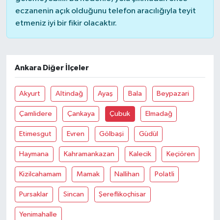
eczanenin açık olduğunu telefon aracılığıyla teyit
etmeniz iyi bir fikir olacaktır.
Ankara Diğer İlçeler
Akyurt
Altindağ
Ayaş
Bala
Beypazari
Çamlidere
Çankaya
Çubuk
Elmadağ
Etimesgut
Evren
Gölbaşi
Güdül
Haymana
Kahramankazan
Kalecik
Keçiören
Kizilcahamam
Mamak
Nallihan
Polatli
Pursaklar
Sincan
Şereflikoçhisar
Yenimahalle