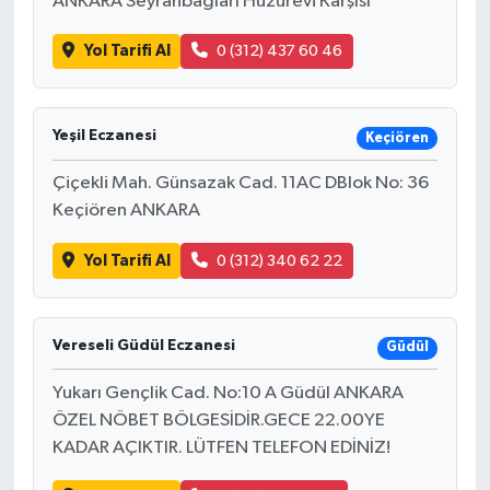
ANKARA Seyranbağları Huzurevi Karşısı
Yol Tarifi Al
0 (312) 437 60 46
Yeşil Eczanesi
Keçiören
Çiçekli Mah. Günsazak Cad. 11AC DBlok No: 36
Keçiören ANKARA
Yol Tarifi Al
0 (312) 340 62 22
Vereseli Güdül Eczanesi
Güdül
Yukarı Gençlik Cad. No:10 A Güdül ANKARA
ÖZEL NÖBET BÖLGESİDİR.GECE 22.00YE
KADAR AÇIKTIR. LÜTFEN TELEFON EDİNİZ!