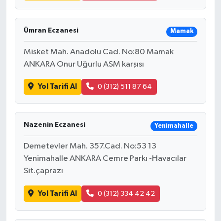
Ümran Eczanesi
Mamak
Misket Mah. Anadolu Cad. No:80 Mamak
ANKARA Onur Uğurlu ASM karşısı
Yol Tarifi Al
0 (312) 511 87 64
Nazenin Eczanesi
Yenimahalle
Demetevler Mah. 357.Cad. No:53 13
Yenimahalle ANKARA Cemre Parkı -Havacılar
Sit.çaprazı
Yol Tarifi Al
0 (312) 334 42 42