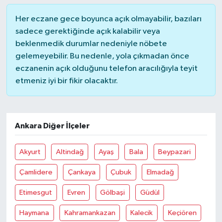
Her eczane gece boyunca açık olmayabilir, bazıları
sadece gerektiğinde açık kalabilir veya
beklenmedik durumlar nedeniyle nöbete
gelemeyebilir. Bu nedenle, yola çıkmadan önce
eczanenin açık olduğunu telefon aracılığıyla teyit
etmeniz iyi bir fikir olacaktır.
Ankara Diğer İlçeler
Akyurt
Altindağ
Ayaş
Bala
Beypazari
Çamlidere
Çankaya
Çubuk
Elmadağ
Etimesgut
Evren
Gölbaşi
Güdül
Haymana
Kahramankazan
Kalecik
Keçiören