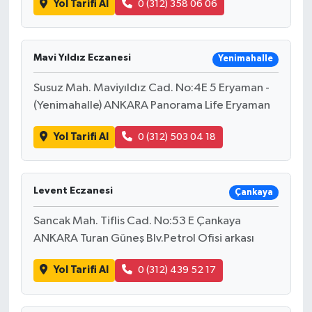
Yol Tarifi Al
0 (312) 358 06 06
Mavi Yıldız Eczanesi
Yenimahalle
Susuz Mah. Maviyıldız Cad. No:4E 5 Eryaman -
(Yenimahalle) ANKARA Panorama Life Eryaman
Yol Tarifi Al
0 (312) 503 04 18
Levent Eczanesi
Çankaya
Sancak Mah. Tiflis Cad. No:53 E Çankaya
ANKARA Turan Güneş Blv.Petrol Ofisi arkası
Yol Tarifi Al
0 (312) 439 52 17