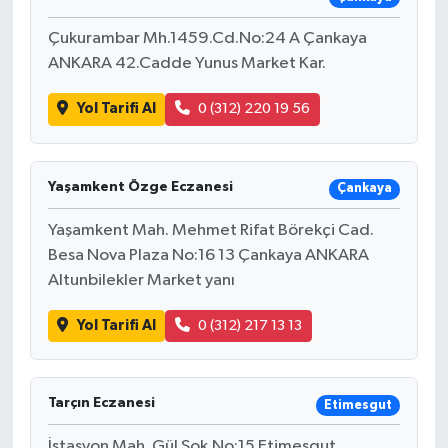
Çukurambar Mh.1459.Cd.No:24 A Çankaya
ANKARA 42.Cadde Yunus Market Kar.
Yol Tarifi Al
0 (312) 220 19 56
Yaşamkent Özge Eczanesi
Çankaya
Yaşamkent Mah. Mehmet Rifat Börekçi Cad.
Besa Nova Plaza No:16 13 Çankaya ANKARA
Altunbilekler Market yanı
Yol Tarifi Al
0 (312) 217 13 13
Tarçın Eczanesi
Etimesgut
İstasyon Mah. Gül Sok.No:15 Etimesgut