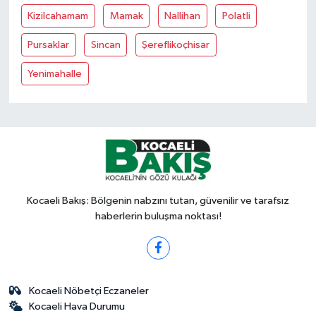
Kizilcahamam
Mamak
Nallihan
Polatli
Pursaklar
Sincan
Şereflikoçhisar
Yenimahalle
Kocaeli Bakış: Bölgenin nabzını tutan, güvenilir ve tarafsız
haberlerin buluşma noktası!
Kocaeli Nöbetçi Eczaneler
Kocaeli Hava Durumu