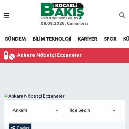
Kocaeli Nöbetçi Eczaneler
08.08.2026, Cumartesi
Kocaeli Hava Durumu
GÜNDEM
BİLİM TEKNOLOJİ
KARİYER
SPOR
KÜ
Kocaeli Trafik Yoğunluk Haritası
Ankara Nöbetçi Eczaneler
Süper Lig Puan Durumu ve Fikstür
Tüm Manşetler
Son Dakika Haberleri
Haber Arşivi
Paylaş