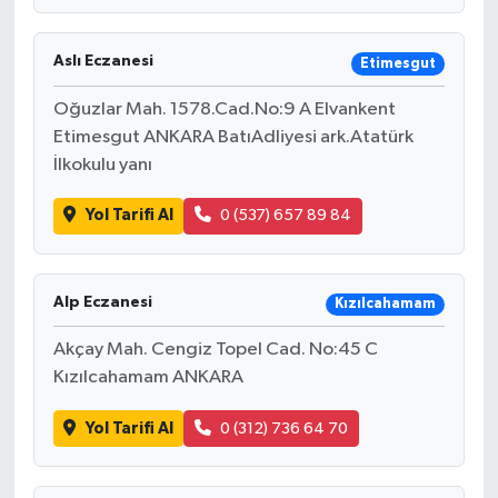
Aslı Eczanesi
Etimesgut
Oğuzlar Mah. 1578.Cad.No:9 A Elvankent
Etimesgut ANKARA BatıAdliyesi ark.Atatürk
İlkokulu yanı
Yol Tarifi Al
0 (537) 657 89 84
Alp Eczanesi
Kızılcahamam
Akçay Mah. Cengiz Topel Cad. No:45 C
Kızılcahamam ANKARA
Yol Tarifi Al
0 (312) 736 64 70