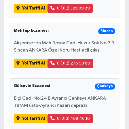
Yol Tarifi Al
0 (312) 389 09 89
Mehtap Eczanesi
Sincan
Akşemsettin Mah.Bosna Cad. Huzur Sok.No:3 B
Sincan ANKARA Özel Koru Hast.acil çıkışı
Yol Tarifi Al
0 (312) 276 99 88
Gülsevin Eczanesi
Çankaya
Elçi Cad. No:24 B Ayrancı Çankaya ANKARA
TBMM üstü-Ayrancı Pazarı çaprazı
Yol Tarifi Al
0 (312) 468 46 16