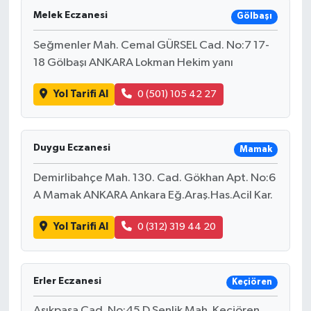
Melek Eczanesi
Gölbaşı
Seğmenler Mah. Cemal GÜRSEL Cad. No:7 17-
18 Gölbaşı ANKARA Lokman Hekim yanı
Yol Tarifi Al
0 (501) 105 42 27
Duygu Eczanesi
Mamak
Demirlibahçe Mah. 130. Cad. Gökhan Apt. No:6
A Mamak ANKARA Ankara Eğ.Araş.Has.Acil Kar.
Yol Tarifi Al
0 (312) 319 44 20
Erler Eczanesi
Keçiören
Aşıkpaşa Cad. No:45 D Şenlik Mah. Keçiören