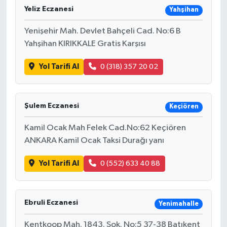
Yeliz Eczanesi
Yahşihan
Yenişehir Mah. Devlet Bahçeli Cad. No:6 B
Yahşihan KIRIKKALE Gratis Karşısı
Yol Tarifi Al
0 (318) 357 20 02
Şulem Eczanesi
Keçiören
Kamil Ocak Mah Felek Cad.No:62 Keçiören
ANKARA Kamil Ocak Taksi Durağı yanı
Yol Tarifi Al
0 (552) 633 40 88
Ebruli Eczanesi
Yenimahalle
Kentkoop Mah. 1843. Sok. No:5 37-38 Batıkent