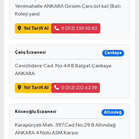
Yenimahalle ANKARA Girişim Çarş.üst kat (Batı
Koleji yanı)
Yol Tarifi Al
0 (312) 250 50 92
Çalış Eczanesi
Çankaya
Cevizlidere Cad. No:44 B Balgat Çankaya
ANKARA
Yol Tarifi Al
0 (312) 232 42 39
Köseoğlu Eczanesi
Altındağ
Karapürçek Mah. 397.Cad.No:29 B Altındağ
ANKARA 4 Nolu ASM Karşısı