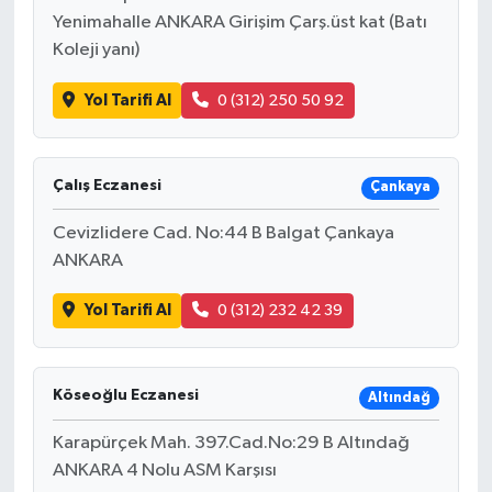
Yenimahalle ANKARA Girişim Çarş.üst kat (Batı
Koleji yanı)
Yol Tarifi Al
0 (312) 250 50 92
Çalış Eczanesi
Çankaya
Cevizlidere Cad. No:44 B Balgat Çankaya
ANKARA
Yol Tarifi Al
0 (312) 232 42 39
Köseoğlu Eczanesi
Altındağ
Karapürçek Mah. 397.Cad.No:29 B Altındağ
ANKARA 4 Nolu ASM Karşısı