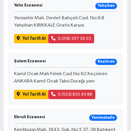
Yeliz Eczanesi
Yahşihan
Yenişehir Mah. Devlet Bahçeli Cad. No:6 B
Yahşihan KIRIKKALE Gratis Karşısı
Yol Tarifi Al
0 (318) 357 20 02
Şulem Eczanesi
Keçiören
Kamil Ocak Mah Felek Cad.No:62 Keçiören
ANKARA Kamil Ocak Taksi Durağı yanı
Yol Tarifi Al
0 (552) 633 40 88
Ebruli Eczanesi
Yenimahalle
Kentkoop Mah. 1843. Sok. No:5 37-38 Batıkent