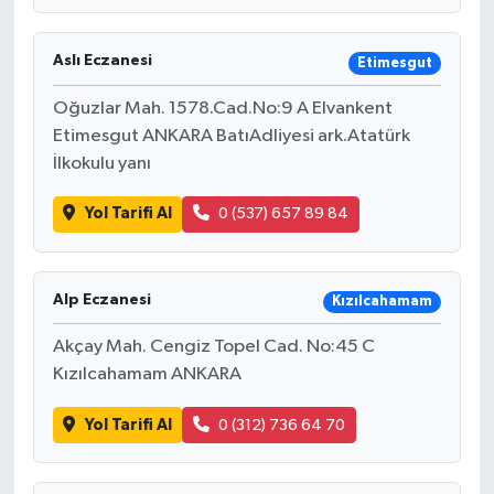
Aslı Eczanesi
Etimesgut
Oğuzlar Mah. 1578.Cad.No:9 A Elvankent
Etimesgut ANKARA BatıAdliyesi ark.Atatürk
İlkokulu yanı
Yol Tarifi Al
0 (537) 657 89 84
Alp Eczanesi
Kızılcahamam
Akçay Mah. Cengiz Topel Cad. No:45 C
Kızılcahamam ANKARA
Yol Tarifi Al
0 (312) 736 64 70