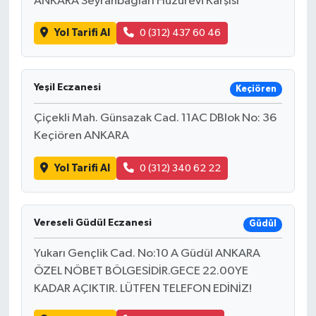
ANKARA Seyranbağları Huzurevi Karşısı
Yol Tarifi Al
0 (312) 437 60 46
Yeşil Eczanesi
Keçiören
Çiçekli Mah. Günsazak Cad. 11AC DBlok No: 36
Keçiören ANKARA
Yol Tarifi Al
0 (312) 340 62 22
Vereseli Güdül Eczanesi
Güdül
Yukarı Gençlik Cad. No:10 A Güdül ANKARA
ÖZEL NÖBET BÖLGESİDİR.GECE 22.00YE
KADAR AÇIKTIR. LÜTFEN TELEFON EDİNİZ!