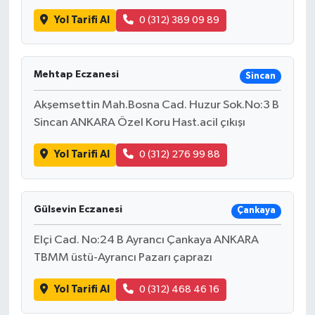
Yol Tarifi Al
0 (312) 389 09 89
Mehtap Eczanesi
Sincan
Akşemsettin Mah.Bosna Cad. Huzur Sok.No:3 B
Sincan ANKARA Özel Koru Hast.acil çıkışı
Yol Tarifi Al
0 (312) 276 99 88
Gülsevin Eczanesi
Çankaya
Elçi Cad. No:24 B Ayrancı Çankaya ANKARA
TBMM üstü-Ayrancı Pazarı çaprazı
Yol Tarifi Al
0 (312) 468 46 16