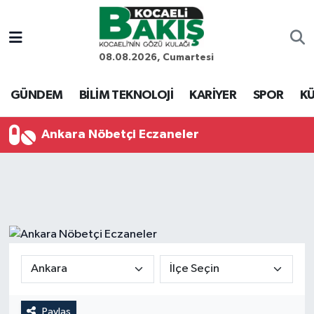
Kocaeli Nöbetçi Eczaneler
08.08.2026, Cumartesi
Kocaeli Hava Durumu
GÜNDEM
BİLİM TEKNOLOJİ
KARİYER
SPOR
KÜ
Kocaeli Trafik Yoğunluk Haritası
Ankara Nöbetçi Eczaneler
Süper Lig Puan Durumu ve Fikstür
Tüm Manşetler
Son Dakika Haberleri
Haber Arşivi
Paylaş