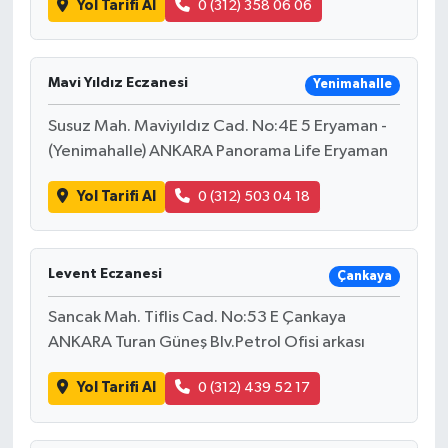
Yol Tarifi Al
0 (312) 358 06 06
Mavi Yıldız Eczanesi
Yenimahalle
Susuz Mah. Maviyıldız Cad. No:4E 5 Eryaman -
(Yenimahalle) ANKARA Panorama Life Eryaman
Yol Tarifi Al
0 (312) 503 04 18
Levent Eczanesi
Çankaya
Sancak Mah. Tiflis Cad. No:53 E Çankaya
ANKARA Turan Güneş Blv.Petrol Ofisi arkası
Yol Tarifi Al
0 (312) 439 52 17