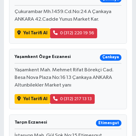
Çukurambar Mh.1459.Cd.No:24 A Çankaya
ANKARA 42.Cadde Yunus Market Kar.
Yol Tarifi Al
0 (312) 220 19 56
Yaşamkent Özge Eczanesi
Çankaya
Yaşamkent Mah. Mehmet Rifat Börekçi Cad.
Besa Nova Plaza No:16 13 Çankaya ANKARA
Altunbilekler Market yanı
Yol Tarifi Al
0 (312) 217 13 13
Tarçın Eczanesi
Etimesgut
İstasyon Mah. Gül Sok.No:15 Etimesgut