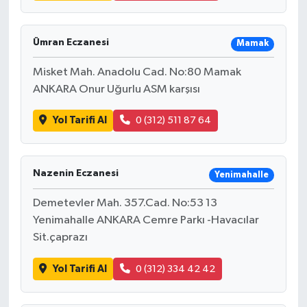
Ümran Eczanesi
Mamak
Misket Mah. Anadolu Cad. No:80 Mamak
ANKARA Onur Uğurlu ASM karşısı
Yol Tarifi Al
0 (312) 511 87 64
Nazenin Eczanesi
Yenimahalle
Demetevler Mah. 357.Cad. No:53 13
Yenimahalle ANKARA Cemre Parkı -Havacılar
Sit.çaprazı
Yol Tarifi Al
0 (312) 334 42 42