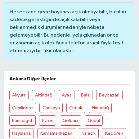
Her eczane gece boyunca açık olmayabilir, bazıları
sadece gerektiğinde açık kalabilir veya
beklenmedik durumlar nedeniyle nöbete
gelemeyebilir. Bu nedenle, yola çıkmadan önce
eczanenin açık olduğunu telefon aracılığıyla teyit
etmeniz iyi bir fikir olacaktır.
Ankara Diğer İlçeler
Akyurt
Altindağ
Ayaş
Bala
Beypazari
Çamlidere
Çankaya
Çubuk
Elmadağ
Etimesgut
Evren
Gölbaşi
Güdül
Haymana
Kahramankazan
Kalecik
Keçiören