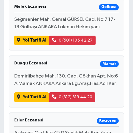
Melek Eczanesi
Gölbaşı
Seğmenler Mah. Cemal GÜRSEL Cad. No:7 17-
18 Gölbaşı ANKARA Lokman Hekim yanı
Yol Tarifi Al
0 (501) 105 42 27
Duygu Eczanesi
Mamak
Demirlibahçe Mah. 130. Cad. Gökhan Apt. No:6
A Mamak ANKARA Ankara Eğ.Araş.Has.Acil Kar.
Yol Tarifi Al
0 (312) 319 44 20
Erler Eczanesi
Keçiören
Aşıkpaşa Cad. No:45 D Şenlik Mah. Keçiören