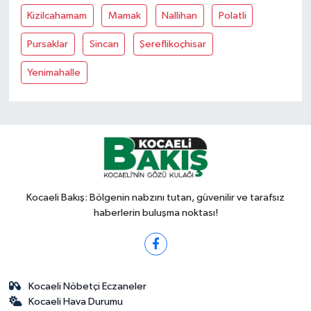
Kizilcahamam
Mamak
Nallihan
Polatli
Pursaklar
Sincan
Şereflikoçhisar
Yenimahalle
Kocaeli Bakış: Bölgenin nabzını tutan, güvenilir ve tarafsız
haberlerin buluşma noktası!
Kocaeli Nöbetçi Eczaneler
Kocaeli Hava Durumu