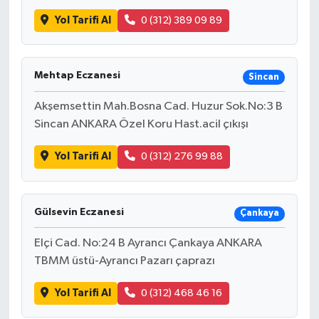
Yol Tarifi Al
0 (312) 389 09 89
Mehtap Eczanesi
Sincan
Akşemsettin Mah.Bosna Cad. Huzur Sok.No:3 B
Sincan ANKARA Özel Koru Hast.acil çıkışı
Yol Tarifi Al
0 (312) 276 99 88
Gülsevin Eczanesi
Çankaya
Elçi Cad. No:24 B Ayrancı Çankaya ANKARA
TBMM üstü-Ayrancı Pazarı çaprazı
Yol Tarifi Al
0 (312) 468 46 16