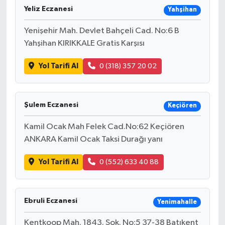
Yeliz Eczanesi
Yahşihan
Yenişehir Mah. Devlet Bahçeli Cad. No:6 B
Yahşihan KIRIKKALE Gratis Karşısı
Yol Tarifi Al
0 (318) 357 20 02
Şulem Eczanesi
Keçiören
Kamil Ocak Mah Felek Cad.No:62 Keçiören
ANKARA Kamil Ocak Taksi Durağı yanı
Yol Tarifi Al
0 (552) 633 40 88
Ebruli Eczanesi
Yenimahalle
Kentkoop Mah. 1843. Sok. No:5 37-38 Batıkent