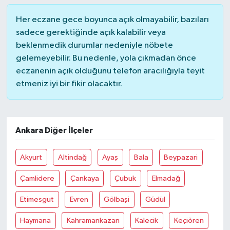
Her eczane gece boyunca açık olmayabilir, bazıları
sadece gerektiğinde açık kalabilir veya
beklenmedik durumlar nedeniyle nöbete
gelemeyebilir. Bu nedenle, yola çıkmadan önce
eczanenin açık olduğunu telefon aracılığıyla teyit
etmeniz iyi bir fikir olacaktır.
Ankara Diğer İlçeler
Akyurt
Altindağ
Ayaş
Bala
Beypazari
Çamlidere
Çankaya
Çubuk
Elmadağ
Etimesgut
Evren
Gölbaşi
Güdül
Haymana
Kahramankazan
Kalecik
Keçiören