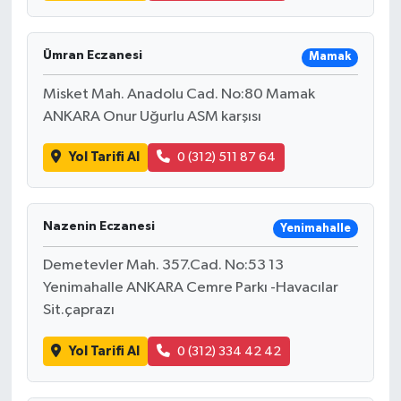
Ümran Eczanesi
Mamak
Misket Mah. Anadolu Cad. No:80 Mamak
ANKARA Onur Uğurlu ASM karşısı
Yol Tarifi Al
0 (312) 511 87 64
Nazenin Eczanesi
Yenimahalle
Demetevler Mah. 357.Cad. No:53 13
Yenimahalle ANKARA Cemre Parkı -Havacılar
Sit.çaprazı
Yol Tarifi Al
0 (312) 334 42 42