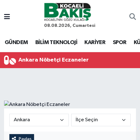
Kocaeli Nöbetçi Eczaneler
08.08.2026, Cumartesi
Kocaeli Hava Durumu
GÜNDEM
BİLİM TEKNOLOJİ
KARİYER
SPOR
KÜ
Kocaeli Trafik Yoğunluk Haritası
Ankara Nöbetçi Eczaneler
Süper Lig Puan Durumu ve Fikstür
Tüm Manşetler
Son Dakika Haberleri
Haber Arşivi
Paylaş