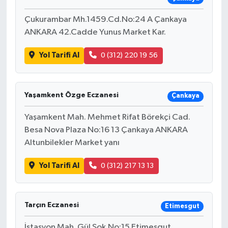
Çukurambar Mh.1459.Cd.No:24 A Çankaya
ANKARA 42.Cadde Yunus Market Kar.
Yol Tarifi Al
0 (312) 220 19 56
Yaşamkent Özge Eczanesi
Çankaya
Yaşamkent Mah. Mehmet Rifat Börekçi Cad.
Besa Nova Plaza No:16 13 Çankaya ANKARA
Altunbilekler Market yanı
Yol Tarifi Al
0 (312) 217 13 13
Tarçın Eczanesi
Etimesgut
İstasyon Mah. Gül Sok.No:15 Etimesgut