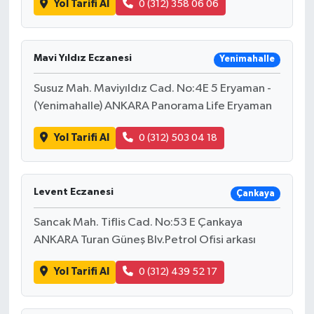
Yol Tarifi Al
0 (312) 358 06 06
Mavi Yıldız Eczanesi
Yenimahalle
Susuz Mah. Maviyıldız Cad. No:4E 5 Eryaman -
(Yenimahalle) ANKARA Panorama Life Eryaman
Yol Tarifi Al
0 (312) 503 04 18
Levent Eczanesi
Çankaya
Sancak Mah. Tiflis Cad. No:53 E Çankaya
ANKARA Turan Güneş Blv.Petrol Ofisi arkası
Yol Tarifi Al
0 (312) 439 52 17