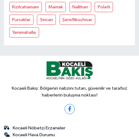
Kizilcahamam
Mamak
Nallihan
Polatli
Pursaklar
Sincan
Şereflikoçhisar
Yenimahalle
Kocaeli Bakış: Bölgenin nabzını tutan, güvenilir ve tarafsız
haberlerin buluşma noktası!
Kocaeli Nöbetçi Eczaneler
Kocaeli Hava Durumu