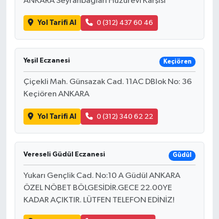
ANKARA Seyranbağları Huzurevi Karşısı
Yol Tarifi Al
0 (312) 437 60 46
Yeşil Eczanesi
Keçiören
Çiçekli Mah. Günsazak Cad. 11AC DBlok No: 36
Keçiören ANKARA
Yol Tarifi Al
0 (312) 340 62 22
Vereseli Güdül Eczanesi
Güdül
Yukarı Gençlik Cad. No:10 A Güdül ANKARA
ÖZEL NÖBET BÖLGESİDİR.GECE 22.00YE
KADAR AÇIKTIR. LÜTFEN TELEFON EDİNİZ!