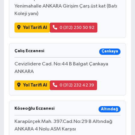
Yenimahalle ANKARA Girişim Çarş.üst kat (Batı
Koleji yanı)
Yol Tarifi Al
0 (312) 250 50 92
Çalış Eczanesi
Çankaya
Cevizlidere Cad. No:44 B Balgat Çankaya
ANKARA
Yol Tarifi Al
0 (312) 232 42 39
Köseoğlu Eczanesi
Altındağ
Karapürçek Mah. 397.Cad.No:29 B Altındağ
ANKARA 4 Nolu ASM Karşısı