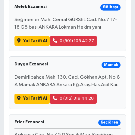
Melek Eczanesi
Gölbaşı
Seğmenler Mah. Cemal GÜRSEL Cad. No:7 17-
18 Gölbaşı ANKARA Lokman Hekim yanı
Yol Tarifi Al
0 (501) 105 42 27
Duygu Eczanesi
Mamak
Demirlibahçe Mah. 130. Cad. Gökhan Apt. No:6
A Mamak ANKARA Ankara Eğ.Araş.Has.Acil Kar.
Yol Tarifi Al
0 (312) 319 44 20
Erler Eczanesi
Keçiören
Aşıkpaşa Cad. No:45 D Şenlik Mah. Keçiören