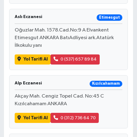
Aslı Eczanesi
Etimesgut
Oğuzlar Mah. 1578.Cad.No:9 A Elvankent
Etimesgut ANKARA BatıAdliyesi ark.Atatürk
İlkokulu yanı
Yol Tarifi Al
0 (537) 657 89 84
Alp Eczanesi
Kızılcahamam
Akçay Mah. Cengiz Topel Cad. No:45 C
Kızılcahamam ANKARA
Yol Tarifi Al
0 (312) 736 64 70