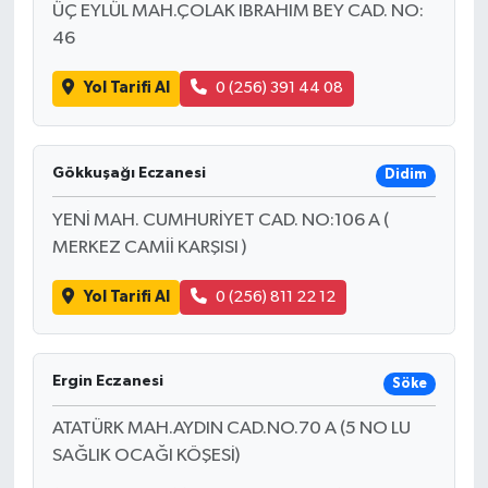
ÜÇ EYLÜL MAH.ÇOLAK IBRAHIM BEY CAD. NO:
46
Yol Tarifi Al
0 (256) 391 44 08
Gökkuşağı Eczanesi
Didim
YENİ MAH. CUMHURİYET CAD. NO:106 A (
MERKEZ CAMİİ KARŞISI )
Yol Tarifi Al
0 (256) 811 22 12
Ergin Eczanesi
Söke
ATATÜRK MAH.AYDIN CAD.NO.70 A (5 NO LU
SAĞLIK OCAĞI KÖŞESİ)