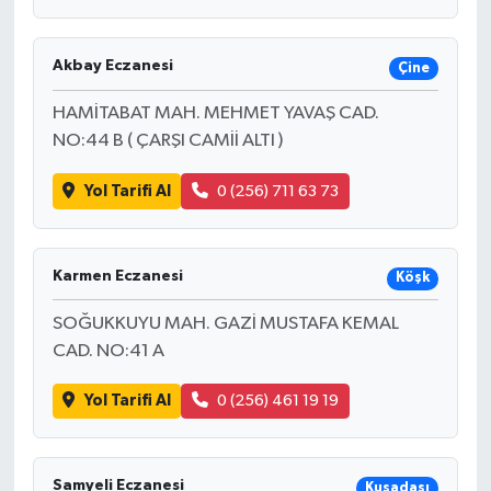
Akbay Eczanesi
Çine
HAMİTABAT MAH. MEHMET YAVAŞ CAD.
NO:44 B ( ÇARŞI CAMİİ ALTI )
Yol Tarifi Al
0 (256) 711 63 73
Karmen Eczanesi
Köşk
SOĞUKKUYU MAH. GAZİ MUSTAFA KEMAL
CAD. NO:41 A
Yol Tarifi Al
0 (256) 461 19 19
Samyeli Eczanesi
Kuşadası