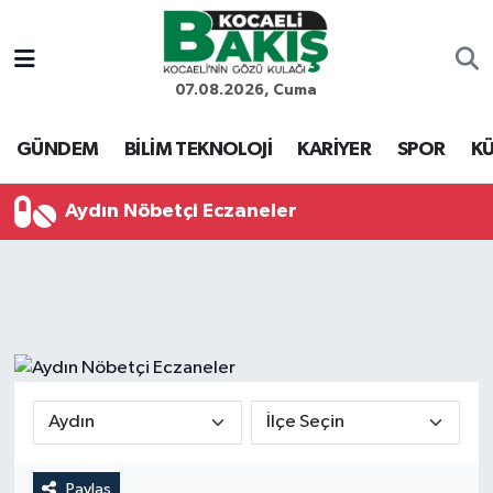
Kocaeli Nöbetçi Eczaneler
07.08.2026, Cuma
Kocaeli Hava Durumu
GÜNDEM
BİLİM TEKNOLOJİ
KARİYER
SPOR
KÜ
Kocaeli Trafik Yoğunluk Haritası
Aydın Nöbetçi Eczaneler
Süper Lig Puan Durumu ve Fikstür
Tüm Manşetler
Son Dakika Haberleri
Haber Arşivi
Paylaş