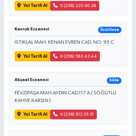
Yol Tarifi Al
0 (256) 225 00 26
Kavruk Eczanesi
İncirliova
ISTIKLAL MAH. KENAN EVREN CAD. NO: 95 C
Yol Tarifi Al
0 (256) 585 43 44
Akçaal Eczanesi
Söke
FEVZİPAŞA MAH.AYDIN CAD.117 A ( SÖĞÜTLÜ
KAHVE KARŞISI )
Yol Tarifi Al
0 (256) 512 35 31