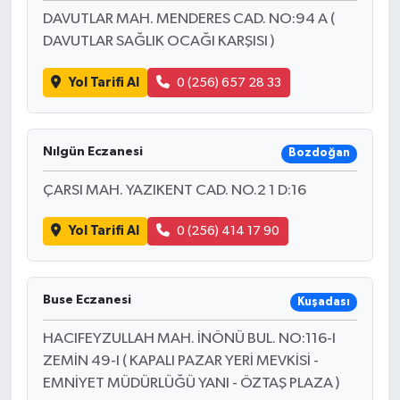
DAVUTLAR MAH. MENDERES CAD. NO:94 A (
DAVUTLAR SAĞLIK OCAĞI KARŞISI )
Yol Tarifi Al
0 (256) 657 28 33
Nılgün Eczanesi
Bozdoğan
ÇARSI MAH. YAZIKENT CAD. NO.2 1 D:16
Yol Tarifi Al
0 (256) 414 17 90
Buse Eczanesi
Kuşadası
HACIFEYZULLAH MAH. İNÖNÜ BUL. NO:116-I
ZEMİN 49-I ( KAPALI PAZAR YERİ MEVKİSİ -
EMNİYET MÜDÜRLÜĞÜ YANI - ÖZTAŞ PLAZA )