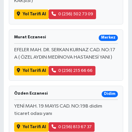
KARŞISI )
Yol Tarifi Al
0 (256) 502 73 09
Murat Eczanesi
Merkez
EFELER MAH. DR. SERKAN KURNAZ CAD. NO:17
A ( ÖZEL AYDIN MEDİNOVA HASTANESİ YANI )
Yol Tarifi Al
0 (256) 215 66 66
Özden Eczanesi
Didim
YENİ MAH. 19 MAYIS CAD. NO:19B didim
ticaret odası yanı
Yol Tarifi Al
0 (256) 813 67 37