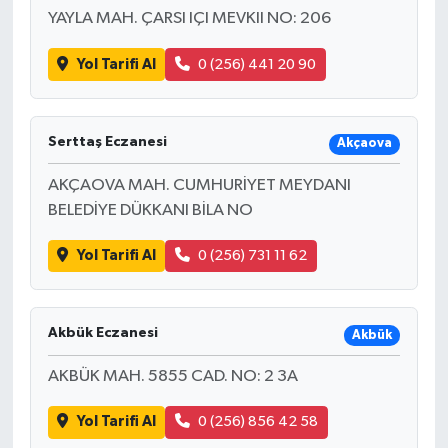
YAYLA MAH. ÇARSI IÇI MEVKII NO: 206
Yol Tarifi Al
0 (256) 441 20 90
Serttaş Eczanesi
Akçaova
AKÇAOVA MAH. CUMHURİYET MEYDANI
BELEDİYE DÜKKANI BİLA NO
Yol Tarifi Al
0 (256) 731 11 62
Akbük Eczanesi
Akbük
AKBÜK MAH. 5855 CAD. NO: 2 3A
Yol Tarifi Al
0 (256) 856 42 58