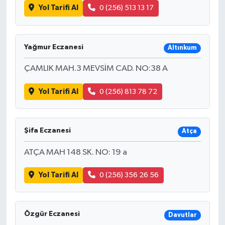
Yol Tarifi Al
0 (256) 513 13 17
Yağmur Eczanesi
Altınkum
ÇAMLIK MAH.3 MEVSİM CAD. NO:38 A
Yol Tarifi Al
0 (256) 813 78 72
Şifa Eczanesi
Atça
ATÇA MAH 148 SK. NO: 19 a
Yol Tarifi Al
0 (256) 356 26 56
Özgür Eczanesi
Davutlar