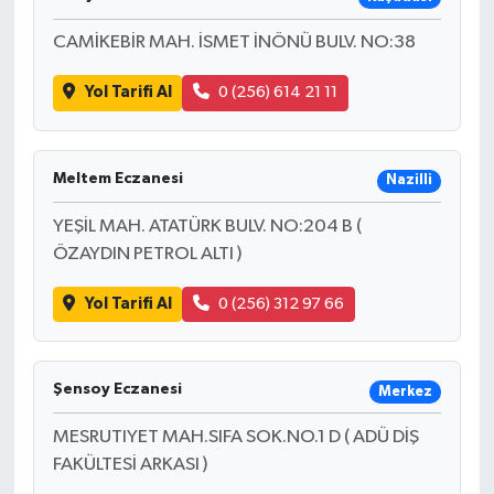
CAMİKEBİR MAH. İSMET İNÖNÜ BULV. NO:38
Yol Tarifi Al
0 (256) 614 21 11
Meltem Eczanesi
Nazilli
YEŞİL MAH. ATATÜRK BULV. NO:204 B (
ÖZAYDIN PETROL ALTI )
Yol Tarifi Al
0 (256) 312 97 66
Şensoy Eczanesi
Merkez
MESRUTIYET MAH.SIFA SOK.NO.1 D ( ADÜ DİŞ
FAKÜLTESİ ARKASI )