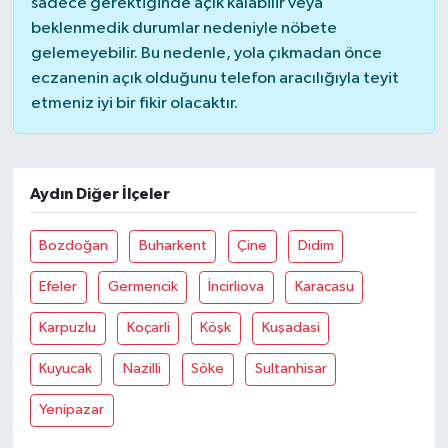
sadece gerektiğinde açık kalabilir veya
beklenmedik durumlar nedeniyle nöbete
gelemeyebilir. Bu nedenle, yola çıkmadan önce
eczanenin açık olduğunu telefon aracılığıyla teyit
etmeniz iyi bir fikir olacaktır.
Aydın Diğer İlçeler
Bozdoğan
Buharkent
Çine
Didim
Efeler
Germencik
İncirliova
Karacasu
Karpuzlu
Koçarli
Köşk
Kuşadasi
Kuyucak
Nazilli
Söke
Sultanhisar
Yenipazar