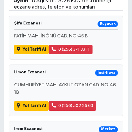
Aydın
10 Ağustos 2026 Pazartesi nöbetçi
eczane adres, telefon ve konumları
Şifa Eczanesi
Kuyucak
FATİH MAH. İNÖNÜ CAD. NO:45 B
Yol Tarifi Al
0 (256) 371 33 11
Limon Eczanesi
İncirliova
CUMHURİYET MAH. AYKUT OZAN CAD. NO:46
1B
Yol Tarifi Al
0 (256) 502 26 63
Irem Eczanesi
Merkez