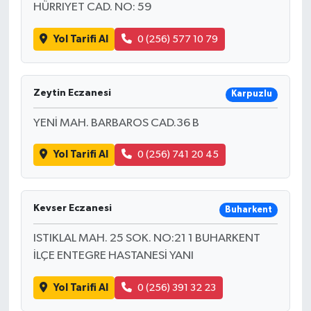
HÜRRIYET CAD. NO: 59
Yol Tarifi Al
0 (256) 577 10 79
Zeytin Eczanesi
Karpuzlu
YENİ MAH. BARBAROS CAD.36 B
Yol Tarifi Al
0 (256) 741 20 45
Kevser Eczanesi
Buharkent
ISTIKLAL MAH. 25 SOK. NO:21 1 BUHARKENT
İLÇE ENTEGRE HASTANESİ YANI
Yol Tarifi Al
0 (256) 391 32 23