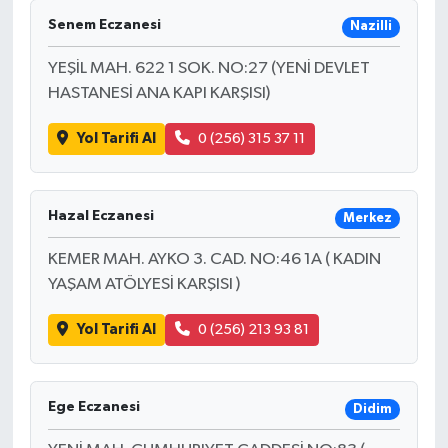
Senem Eczanesi
Nazilli
YEŞİL MAH. 622 1 SOK. NO:27 (YENİ DEVLET
HASTANESİ ANA KAPI KARŞISI)
Yol Tarifi Al
0 (256) 315 37 11
Hazal Eczanesi
Merkez
KEMER MAH. AYKO 3. CAD. NO:46 1A ( KADIN
YAŞAM ATÖLYESİ KARŞISI )
Yol Tarifi Al
0 (256) 213 93 81
Ege Eczanesi
Didim