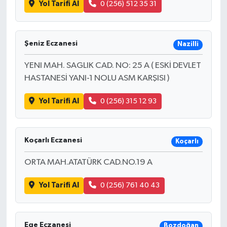
Yol Tarifi Al
0 (256) 512 35 31
Şeniz Eczanesi
Nazilli
YENI MAH. SAGLIK CAD. NO: 25 A ( ESKİ DEVLET
HASTANESİ YANI-1 NOLU ASM KARŞISI )
Yol Tarifi Al
0 (256) 315 12 93
Koçarlı Eczanesi
Koçarlı
ORTA MAH.ATATÜRK CAD.NO.19 A
Yol Tarifi Al
0 (256) 761 40 43
Ege Eczanesi
Bozdoğan