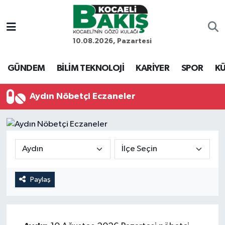
Kocaeli Nöbetçi Eczaneler
10.08.2026, Pazartesi
Kocaeli Hava Durumu
GÜNDEM
BİLİM TEKNOLOJİ
KARİYER
SPOR
KÜ
Kocaeli Trafik Yoğunluk Haritası
Aydın Nöbetçi Eczaneler
Süper Lig Puan Durumu ve Fikstür
Tüm Manşetler
Son Dakika Haberleri
Paylaş
Haber Arşivi