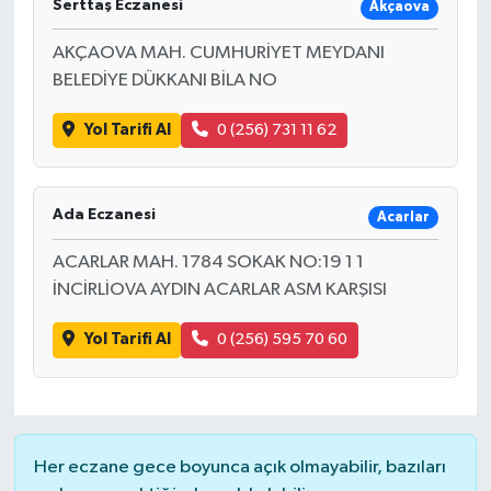
Serttaş Eczanesi
Akçaova
AKÇAOVA MAH. CUMHURİYET MEYDANI
BELEDİYE DÜKKANI BİLA NO
Yol Tarifi Al
0 (256) 731 11 62
Ada Eczanesi
Acarlar
ACARLAR MAH. 1784 SOKAK NO:19 1 1
İNCİRLİOVA AYDIN ACARLAR ASM KARŞISI
Yol Tarifi Al
0 (256) 595 70 60
Her eczane gece boyunca açık olmayabilir, bazıları