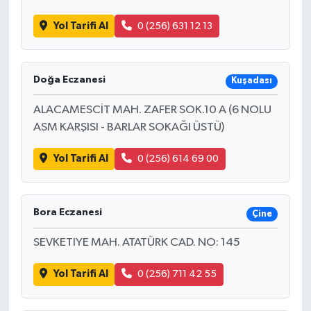
Yol Tarifi Al
0 (256) 631 12 13
Doğa Eczanesi
Kuşadası
ALACAMESCİT MAH. ZAFER SOK.10 A (6 NOLU
ASM KARŞISI - BARLAR SOKAĞI ÜSTÜ)
Yol Tarifi Al
0 (256) 614 69 00
Bora Eczanesi
Çine
SEVKETIYE MAH. ATATÜRK CAD. NO: 145
Yol Tarifi Al
0 (256) 711 42 55