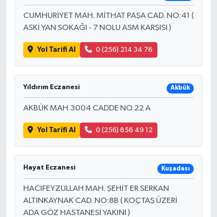
CUMHURİYET MAH. MİTHAT PAŞA CAD. NO:41 (
ASKİ YAN SOKAĞI - 7 NOLU ASM KARŞISI )
Yol Tarifi Al
0 (256) 214 34 76
Yıldırım Eczanesi
Akbük
AKBÜK MAH.3004 CADDE NO 22 A
Yol Tarifi Al
0 (256) 856 49 12
Hayat Eczanesi
Kuşadası
HACIFEYZULLAH MAH. ŞEHİT ER SERKAN
ALTINKAYNAK CAD. NO:8B ( KOÇTAŞ ÜZERİ
ADA GÖZ HASTANESİ YAKINI )