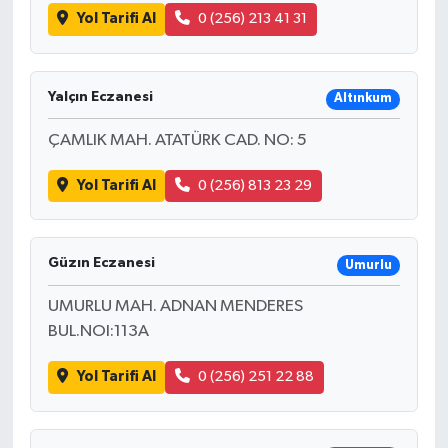
Yol Tarifi Al
0 (256) 213 41 31
Yalçın Eczanesi
Altınkum
ÇAMLIK MAH. ATATÜRK CAD. NO: 5
Yol Tarifi Al
0 (256) 813 23 29
Güzın Eczanesi
Umurlu
UMURLU MAH. ADNAN MENDERES
BUL.NOI:113A
Yol Tarifi Al
0 (256) 251 22 88