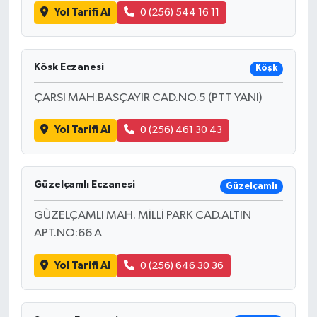
Yol Tarifi Al
0 (256) 544 16 11
Kösk Eczanesi
Köşk
ÇARSI MAH.BASÇAYIR CAD.NO.5 (PTT YANI)
Yol Tarifi Al
0 (256) 461 30 43
Güzelçamlı Eczanesi
Güzelçamlı
GÜZELÇAMLI MAH. MİLLİ PARK CAD.ALTIN
APT.NO:66 A
Yol Tarifi Al
0 (256) 646 30 36