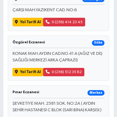
ÇARŞI MAH.YAZIKENT CAD. NO:6
Yol Tarifi Al
0 (256) 414 23 45
Özgürel Eczanesi
Söke
KONAK MAH.AYDIN CAD.NO.41 A (AĞIZ VE DİŞ
SAĞLIĞI MERKEZİ ARKA ÇAPRAZI)
Yol Tarifi Al
0 (256) 512 35 82
Pınar Eczanesi
Merkez
ŞEVKETİYE MAH. 2581 SOK. NO:2A ( AYDIN
ŞEHİR HASTANESİ C BLOK (SARI BİNA) KARŞISI )