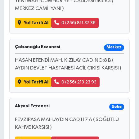
YENİ MAH. CUMHURIYET CADDESİ NO:83 (
MERKEZ CAMİİ YANI )
Yol Tarifi Al
0 (256) 811 37 36
Çobanoğlu Eczanesi
Merkez
HASAN EFENDİ MAH. KIZILAY CAD. NO:8 B (
AYDIN DEVLET HASTANESİ ACİL ÇIKIŞI KARŞISI )
Yol Tarifi Al
0 (256) 213 23 93
Akçaal Eczanesi
Söke
FEVZİPAŞA MAH.AYDIN CAD.117 A ( SÖĞÜTLÜ
KAHVE KARŞISI )