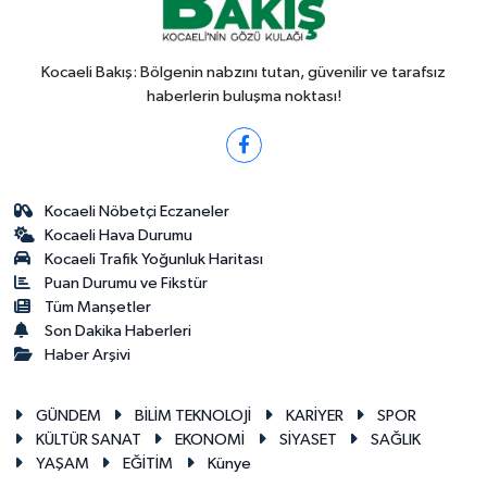
Kocaeli Bakış: Bölgenin nabzını tutan, güvenilir ve tarafsız
haberlerin buluşma noktası!
Kocaeli Nöbetçi Eczaneler
Kocaeli Hava Durumu
Kocaeli Trafik Yoğunluk Haritası
Puan Durumu ve Fikstür
Tüm Manşetler
Son Dakika Haberleri
Haber Arşivi
GÜNDEM
BİLİM TEKNOLOJİ
KARİYER
SPOR
KÜLTÜR SANAT
EKONOMİ
SİYASET
SAĞLIK
YAŞAM
EĞİTİM
Künye