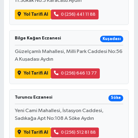
11.Sokak No:3 Karacasu Aydın
Yol Tarifi Al
0 (256) 441 11 88
Bilge Kağan Eczanesi
Kuşadası
Güzelçamlı Mahallesi, Milli Park Caddesi No:56
A Kuşadası Aydın
Yol Tarifi Al
0 (256) 646 13 77
Turuncu Eczanesi
Söke
Yeni Cami Mahallesi, İstasyon Caddesi,
Sadıkağa Apt No:108 A Söke Aydın
Yol Tarifi Al
0 (256) 512 81 88