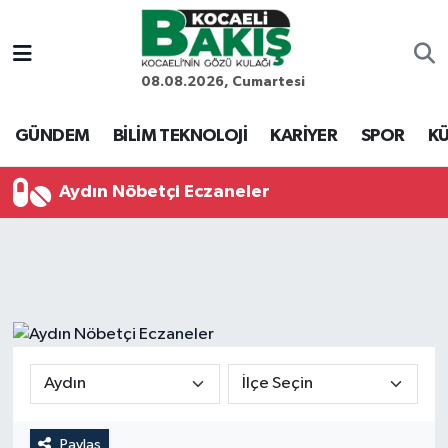
Kocaeli Nöbetçi Eczaneler
08.08.2026, Cumartesi
Kocaeli Hava Durumu
GÜNDEM
BİLİM TEKNOLOJİ
KARİYER
SPOR
KÜ
Kocaeli Trafik Yoğunluk Haritası
Aydın Nöbetçi Eczaneler
Süper Lig Puan Durumu ve Fikstür
Tüm Manşetler
Son Dakika Haberleri
Haber Arşivi
Paylaş