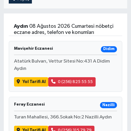
Aydın
08 Ağustos 2026 Cumartesi nöbetçi
eczane adres, telefon ve konumları
Mavişehir Eczanesi
Didim
Atatürk Bulvarı, Vettur Sitesi No:431 A Didim
Aydın
Yol Tarifi Al
0 (256) 825 55 55
Feray Eczanesi
Nazilli
Turan Mahallesi, 366.Sokak No:2 Nazilli Aydın
Yol Tarifi Al
0 (256) 315 79 79