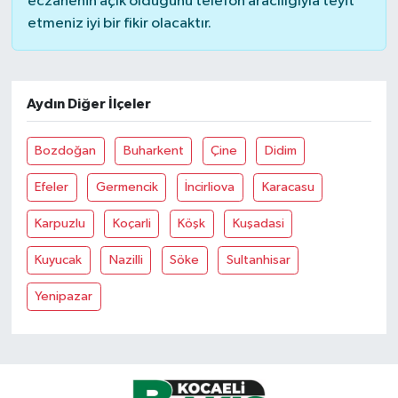
eczanenin açık olduğunu telefon aracılığıyla teyit
etmeniz iyi bir fikir olacaktır.
Aydın Diğer İlçeler
Bozdoğan
Buharkent
Çine
Didim
Efeler
Germencik
İncirliova
Karacasu
Karpuzlu
Koçarli
Köşk
Kuşadasi
Kuyucak
Nazilli
Söke
Sultanhisar
Yenipazar