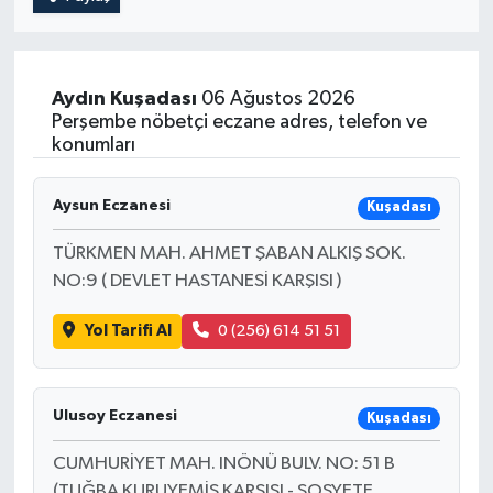
Aydın
Kuşadası
06 Ağustos 2026
Perşembe nöbetçi eczane adres, telefon ve
konumları
Aysun Eczanesi
Kuşadası
TÜRKMEN MAH. AHMET ŞABAN ALKIŞ SOK.
NO:9 ( DEVLET HASTANESİ KARŞISI )
Yol Tarifi Al
0 (256) 614 51 51
Ulusoy Eczanesi
Kuşadası
CUMHURİYET MAH. INÖNÜ BULV. NO: 51 B
(TUĞBA KURUYEMİŞ KARŞISI - SOSYETE