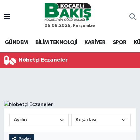
Kocaeli Nöbetçi Eczaneler
06.08.2026, Perşembe
Kocaeli Hava Durumu
GÜNDEM
BİLİM TEKNOLOJİ
KARİYER
SPOR
KÜ
Kocaeli Trafik Yoğunluk Haritası
Nöbetçi Eczaneler
Süper Lig Puan Durumu ve Fikstür
Tüm Manşetler
Son Dakika Haberleri
Haber Arşivi
Paylaş