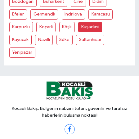
Bozdoğan
Buharkent
Çine
Didim
Efeler
Germencik
İncirliova
Karacasu
Karpuzlu
Koçarli
Köşk
Kuşadasi
Kuyucak
Nazilli
Söke
Sultanhisar
Yenipazar
Kocaeli Bakış: Bölgenin nabzını tutan, güvenilir ve tarafsız
haberlerin buluşma noktası!