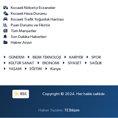
Kocaeli Nöbetçi Eczaneler
Kocaeli Hava Durumu
Kocaeli Trafik Yoğunluk Haritası
Puan Durumu ve Fikstür
Tüm Manşetler
Son Dakika Haberleri
Haber Arşivi
GÜNDEM
BİLİM TEKNOLOJİ
KARİYER
SPOR
KÜLTÜR SANAT
EKONOMİ
SİYASET
SAĞLIK
YAŞAM
EĞİTİM
Künye
RSS
Copyright © 2024. Her hakkı saklıdır.
Haber Yazılımı:
TE Bilişim