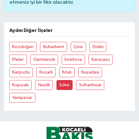
etmeniz iyi bir fikir olacaktır.
Aydın Diğer İlçeler
Bozdoğan
Buharkent
Çine
Didim
Efeler
Germencik
İncirliova
Karacasu
Karpuzlu
Koçarli
Köşk
Kuşadasi
Kuyucak
Nazilli
Söke
Sultanhisar
Yenipazar