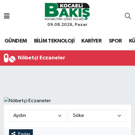
Kocaeli Nöbetçi Eczaneler
09.08.2026, Pazar
Kocaeli Hava Durumu
GÜNDEM
BİLİM TEKNOLOJİ
KARİYER
SPOR
KÜ
Kocaeli Trafik Yoğunluk Haritası
Nöbetçi Eczaneler
Süper Lig Puan Durumu ve Fikstür
Tüm Manşetler
Son Dakika Haberleri
Haber Arşivi
Paylaş