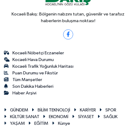
Kocaeli Bakış: Bölgenin nabzını tutan, güvenilir ve tarafsız
haberlerin buluşma noktası!
Kocaeli Nöbetçi Eczaneler
Kocaeli Hava Durumu
Kocaeli Trafik Yoğunluk Haritası
Puan Durumu ve Fikstür
Tüm Manşetler
Son Dakika Haberleri
Haber Arşivi
GÜNDEM
BİLİM TEKNOLOJİ
KARİYER
SPOR
KÜLTÜR SANAT
EKONOMİ
SİYASET
SAĞLIK
YAŞAM
EĞİTİM
Künye