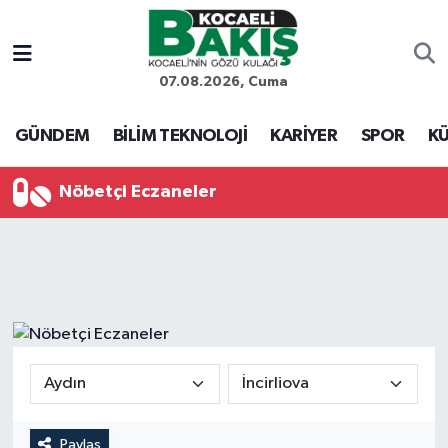
Kocaeli Nöbetçi Eczaneler
07.08.2026, Cuma
Kocaeli Hava Durumu
GÜNDEM
BİLİM TEKNOLOJİ
KARİYER
SPOR
KÜ
Kocaeli Trafik Yoğunluk Haritası
Nöbetçi Eczaneler
Süper Lig Puan Durumu ve Fikstür
Tüm Manşetler
Son Dakika Haberleri
Haber Arşivi
Paylaş