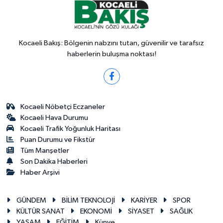
Kocaeli Bakış: Bölgenin nabzını tutan, güvenilir ve tarafsız
haberlerin buluşma noktası!
Kocaeli Nöbetçi Eczaneler
Kocaeli Hava Durumu
Kocaeli Trafik Yoğunluk Haritası
Puan Durumu ve Fikstür
Tüm Manşetler
Son Dakika Haberleri
Haber Arşivi
GÜNDEM
BİLİM TEKNOLOJİ
KARİYER
SPOR
KÜLTÜR SANAT
EKONOMİ
SİYASET
SAĞLIK
YAŞAM
EĞİTİM
Künye