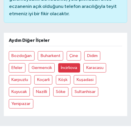
eczanenin açık olduğunu telefon aracılığıyla teyit
etmeniz iyi bir fikir olacaktır.
Aydın Diğer İlçeler
Bozdoğan
Buharkent
Çine
Didim
Efeler
Germencik
İncirliova
Karacasu
Karpuzlu
Koçarli
Köşk
Kuşadasi
Kuyucak
Nazilli
Söke
Sultanhisar
Yenipazar