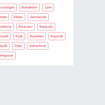
Bozdoğan
Buharkent
Çine
Didim
Efeler
Germencik
ncirliova
Karacasu
Karpuzlu
oçarli
Köşk
Kuşadasi
Kuyucak
azilli
Söke
Sultanhisar
Yenipazar