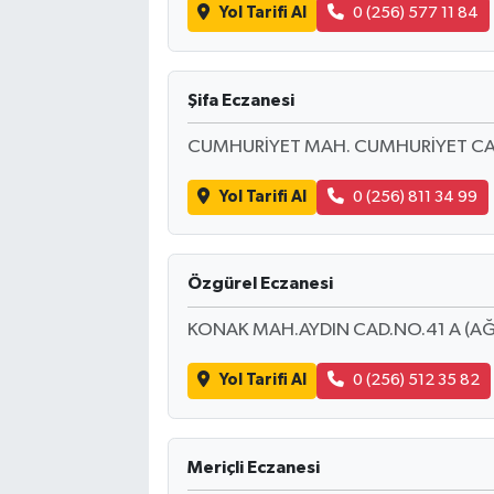
Yol Tarifi Al
0 (256) 577 11 84
Şifa Eczanesi
CUMHURİYET MAH. CUMHURİYET CAD. 
Yol Tarifi Al
0 (256) 811 34 99
Özgürel Eczanesi
KONAK MAH.AYDIN CAD.NO.41 A (AĞI
Yol Tarifi Al
0 (256) 512 35 82
Meriçli Eczanesi