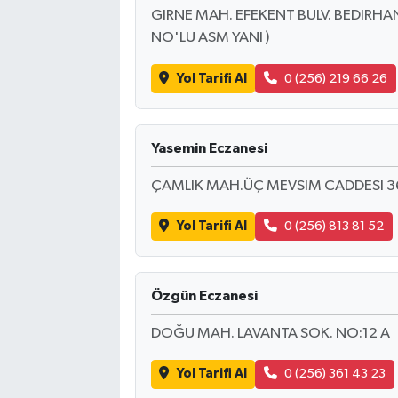
GIRNE MAH. EFEKENT BULV. BEDIRHAN A
NO'LU ASM YANI )
Yol Tarifi Al
0 (256) 219 66 26
Yasemin Eczanesi
ÇAMLIK MAH.ÜÇ MEVSIM CADDESI 36 
Yol Tarifi Al
0 (256) 813 81 52
Özgün Eczanesi
DOĞU MAH. LAVANTA SOK. NO:12 A
Yol Tarifi Al
0 (256) 361 43 23