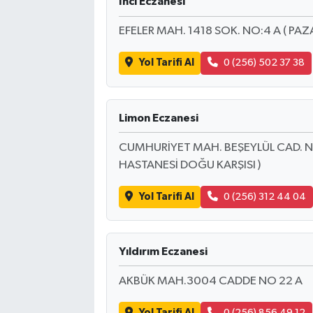
İnci Eczanesi
EFELER MAH. 1418 SOK. NO:4 A ( PAZ
Yol Tarifi Al
0 (256) 502 37 38
Limon Eczanesi
CUMHURİYET MAH. BEŞEYLÜL CAD. NO:
HASTANESİ DOĞU KARŞISI )
Yol Tarifi Al
0 (256) 312 44 04
Yıldırım Eczanesi
AKBÜK MAH.3004 CADDE NO 22 A
Yol Tarifi Al
0 (256) 856 49 12