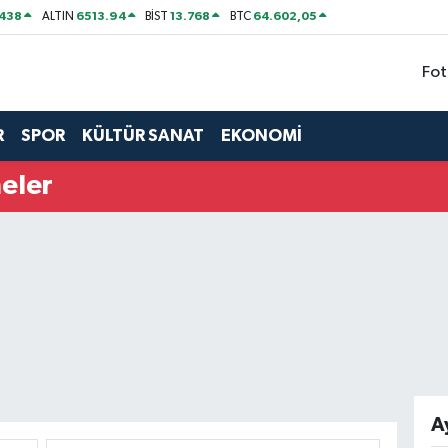
438
6513.94
13.768
64.602,05
ALTIN
BİST
BTC
Fot
R
SPOR
KÜLTÜR SANAT
EKONOMİ
eler
A