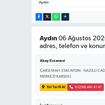
Aydın
06 Ağustos 202
adres, telefon ve konu
Akay Eczanesi
ÇARŞI MAH. ESKİ AYDIN - NAZİLLİ CAD
MERKEZİ KARŞISI )
Yol Tarifi Al
0 (256) 461 41 41