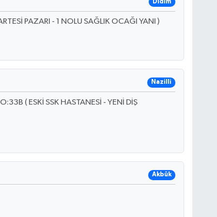
Didim
ARTESİ PAZARI - 1 NOLU SAĞLIK OCAĞI YANI )
Nazilli
33B ( ESKİ SSK HASTANESİ - YENİ DİŞ
Akbük