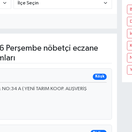
İ
K
6 Perşembe nöbetçi eczane
mları
N
Köşk
. NO:34 A ( YENİ TARIM KOOP. ALIŞVERİŞ