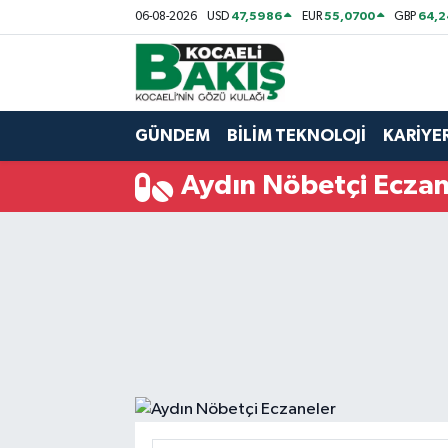
47,5986
55,0700
64,2
06-08-2026
USD
EUR
GBP
Kocaeli Nöbetçi Eczaneler
Kocaeli Hava Durumu
GÜNDEM
BİLİM TEKNOLOJİ
KARİYE
Kocaeli Trafik Yoğunluk Haritası
Aydın Nöbetçi Eczan
Süper Lig Puan Durumu ve Fikstür
Tüm Manşetler
Son Dakika Haberleri
Haber Arşivi