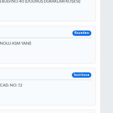
ULV.NO.40 (DOLMUŞ DURAKLARI KÖŞESİ)
Kuşadası
2 NOLU ASM YANI)
İncirliova
CAD. NO: 12