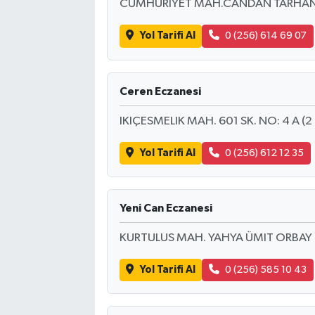
CUMHURIYET MAH.CANDAN TARHAN B
Yol Tarifi Al
0 (256) 614 69 07
Ceren Eczanesi
IKIÇESMELIK MAH. 601 SK. NO: 4 A (
Yol Tarifi Al
0 (256) 612 12 35
Yeni Can Eczanesi
KURTULUS MAH. YAHYA ÜMIT ORBAY 
Yol Tarifi Al
0 (256) 585 10 43