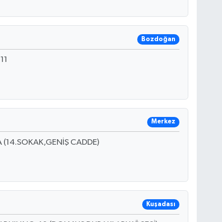
Bozdoğan
11
Merkez
A (14.SOKAK,GENİŞ CADDE)
Kuşadası