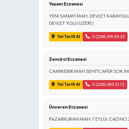
Yaşam Eczanesi
YENİ SANAYİ MAH. DEVLET KARAYOLU 
DEVLET YOLU ÜZERİ )
Yol Tarifi Al
0 (256) 316 00 33
Zencirci Eczanesi
CAMIKEBIR MAH.SEHITCAFER SOK.NO
Yol Tarifi Al
0 (256) 563 21 12
Ünveren Eczanesi
PAZARKURAN MAH.7 EYLÜL CAD.NO.