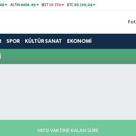
46
6618.49
13.773
65.130,04
ALTIN
BİST
BTC
Fot
R
SPOR
KÜLTÜR SANAT
EKONOMİ
i
YATSI VAKTINE KALAN SÜRE