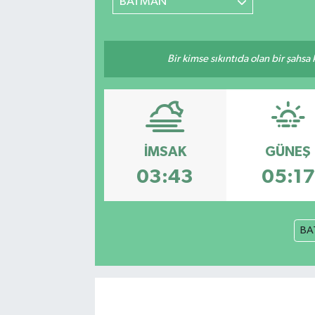
BATMAN
Bir kimse sıkıntıda olan bir şahsa
İMSAK
GÜNEŞ
03:43
05:17
BA