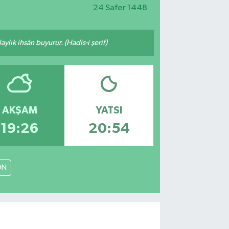
24 Safer 1448
ylık ihsân buyurur. (Hadis-i şerif)
AKŞAM
YATSI
19:26
20:54
ON