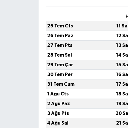
H
25 Tem Cts
11 S
26 Tem Paz
12 S
27 Tem Pts
13 S
28 Tem Sal
14 S
29 Tem Çar
15 S
30 Tem Per
16 S
31 Tem Cum
17 S
1 Ağu Cts
18 S
2 Ağu Paz
19 S
3 Ağu Pts
20 Sa
4 Ağu Sal
21 S