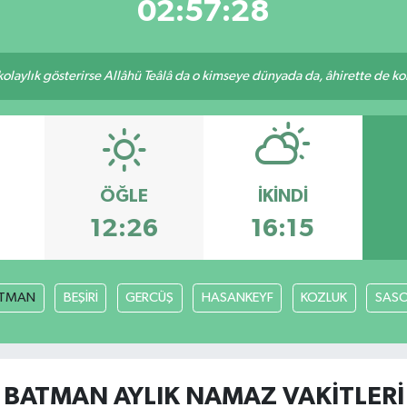
02:57:27
 kolaylık gösterirse Allâhü Teâlâ da o kimseye dünyada da, âhirette de kola
ÖĞLE
İKINDI
12:26
16:15
TMAN
BEŞİRİ
GERCÜŞ
HASANKEYF
KOZLUK
SAS
BATMAN AYLIK NAMAZ VAKITLERI