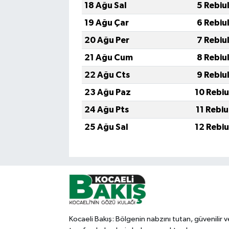
18 Ağu Sal
5 Rebiu
19 Ağu Çar
6 Rebiu
20 Ağu Per
7 Rebiu
21 Ağu Cum
8 Rebiu
22 Ağu Cts
9 Rebiu
23 Ağu Paz
10 Rebi
24 Ağu Pts
11 Rebi
25 Ağu Sal
12 Rebi
Kocaeli Bakış: Bölgenin nabzını tutan, güvenilir v