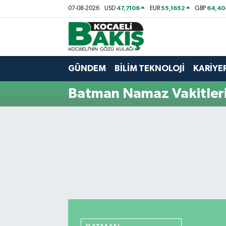
47,7106
55,1652
64,40
07-08-2026
USD
EUR
GBP
Kocaeli Nöbetçi Eczaneler
Kocaeli Hava Durumu
GÜNDEM
BİLİM TEKNOLOJİ
KARİYE
Kocaeli Trafik Yoğunluk Haritası
Batman Namaz Vakitler
Süper Lig Puan Durumu ve Fikstür
Tüm Manşetler
Son Dakika Haberleri
Haber Arşivi