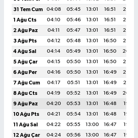
31 Tem Cum
04:08
05:45
13:01
16:51
20:08
1 Ağu Cts
04:10
05:46
13:01
16:51
20:07
2 Ağu Paz
04:11
05:47
13:01
16:51
20:06
3 Ağu Pts
04:12
05:48
13:01
16:50
20:05
4 Ağu Sal
04:14
05:49
13:01
16:50
20:04
5 Ağu Çar
04:15
05:50
13:01
16:50
20:03
6 Ağu Per
04:16
05:50
13:01
16:49
20:02
7 Ağu Cum
04:17
05:51
13:01
16:49
20:01
8 Ağu Cts
04:19
05:52
13:01
16:49
20:00
9 Ağu Paz
04:20
05:53
13:01
16:48
19:58
10 Ağu Pts
04:21
05:54
13:01
16:48
19:57
11 Ağu Sal
04:22
05:55
13:00
16:47
19:56
12 Ağu Çar
04:24
05:56
13:00
16:47
19:55