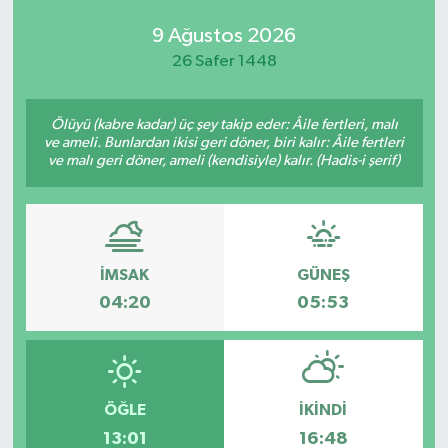
9 Ağustos 2026
26 Safer 1448
Ölüyü (kabre kadar) üç şey takip eder: Âile fertleri, malı
ve ameli. Bunlardan ikisi geri döner, biri kalır: Âile fertleri
ve malı geri döner, ameli (kendisiyle) kalır. (Hadis-i şerif)
İMSAK
GÜNEŞ
04:20
05:53
ÖĞLE
İKINDI
13:01
16:48