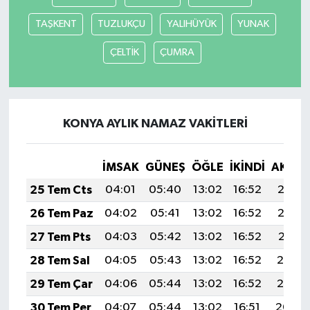
TAŞKENT
TUZLUKÇU
YALIHÜYÜK
YUNAK
ÇELTİK
ÇUMRA
KONYA AYLIK NAMAZ VAKITLERI
İMSAK
GÜNEŞ
ÖĞLE
İKINDI
AKŞA
25 Tem Cts
04:01
05:40
13:02
16:52
20:13
26 Tem Paz
04:02
05:41
13:02
16:52
20:12
27 Tem Pts
04:03
05:42
13:02
16:52
20:11
28 Tem Sal
04:05
05:43
13:02
16:52
20:10
29 Tem Çar
04:06
05:44
13:02
16:52
20:10
30 Tem Per
04:07
05:44
13:02
16:51
20:09