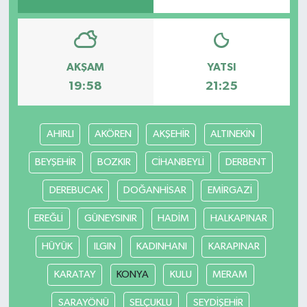
AKŞAM
YATSI
19:58
21:25
AHIRLI
AKÖREN
AKŞEHİR
ALTINEKİN
BEYŞEHİR
BOZKIR
CİHANBEYLİ
DERBENT
DEREBUCAK
DOĞANHİSAR
EMİRGAZİ
EREĞLİ
GÜNEYSINIR
HADİM
HALKAPINAR
HÜYÜK
ILGIN
KADINHANI
KARAPINAR
KARATAY
KONYA
KULU
MERAM
SARAYÖNÜ
SELÇUKLU
SEYDİŞEHİR