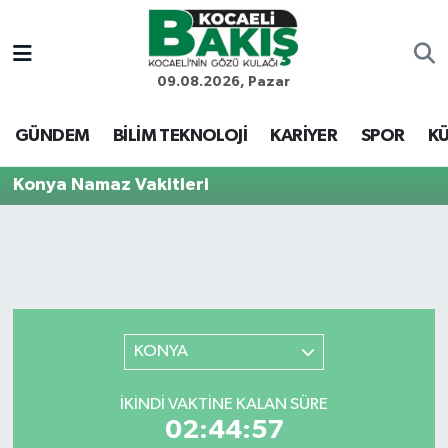
Kocaeli Nöbetçi Eczaneler
09.08.2026, Pazar
Kocaeli Hava Durumu
GÜNDEM
BİLİM TEKNOLOJİ
KARİYER
SPOR
KÜ
Kocaeli Trafik Yoğunluk Haritası
Konya Namaz Vakitleri
Süper Lig Puan Durumu ve Fikstür
Tüm Manşetler
Son Dakika Haberleri
KONYA
Haber Arşivi
İKINDI VAKTINE KALAN SÜRE
02:44:57