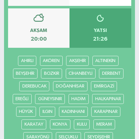
AKŞAM
YATSI
20:00
21:26
AHIRLI
AKÖREN
AKŞEHİR
ALTINEKİN
BEYŞEHİR
BOZKIR
CİHANBEYLİ
DERBENT
DEREBUCAK
DOĞANHİSAR
EMİRGAZİ
EREĞLİ
GÜNEYSINIR
HADİM
HALKAPINAR
HÜYÜK
ILGIN
KADINHANI
KARAPINAR
KARATAY
KONYA
KULU
MERAM
SARAYÖNÜ
SELÇUKLU
SEYDİŞEHİR