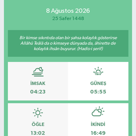
8 Ağustos 2026
25 Safer 1448
Bir kimse sıkıntıda olan bir şahsa kolaylık gösterirse
Allâhü Teâlâ da o kimseye dünyada da, âhirette de
kolaylık ihsân buyurur. (Hadis-i şerif)
İMSAK
GÜNEŞ
04:23
05:55
ÖĞLE
İKINDI
13:02
16:49