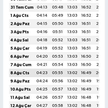
31 Tem Cum
04:13
05:48
13:03
16:52
20:08
1 Ağu Cts
04:14
05:49
13:03
16:52
20:07
2 Ağu Paz
04:15
05:50
13:03
16:51
20:06
3 Ağu Pts
04:16
05:51
13:03
16:51
20:05
4 Ağu Sal
04:18
05:52
13:03
16:51
20:04
5 Ağu Çar
04:19
05:52
13:03
16:51
20:03
6 Ağu Per
04:20
05:53
13:03
16:50
20:02
7 Ağu Cum
04:21
05:54
13:03
16:50
20:01
8 Ağu Cts
04:23
05:55
13:02
16:49
20:00
9 Ağu Paz
04:24
05:56
13:02
16:49
19:59
10 Ağu Pts
04:25
05:57
13:02
16:49
19:58
11 Ağu Sal
04:26
05:57
13:02
16:48
19:57
12 Ağu Çar
04:27
05:58
13:02
16:48
19:55