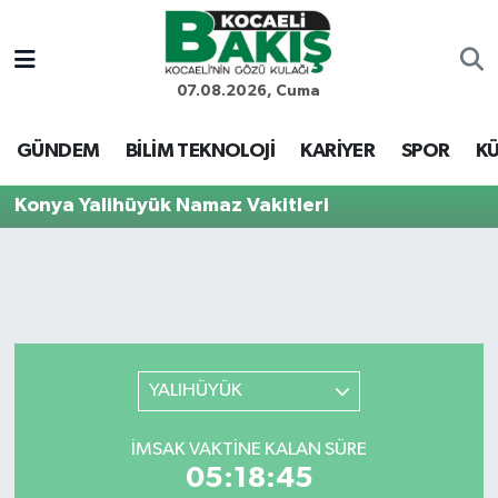
Kocaeli Nöbetçi Eczaneler
07.08.2026, Cuma
Kocaeli Hava Durumu
GÜNDEM
BİLİM TEKNOLOJİ
KARİYER
SPOR
KÜ
Kocaeli Trafik Yoğunluk Haritası
Konya Yalihüyük Namaz Vakitleri
Süper Lig Puan Durumu ve Fikstür
Tüm Manşetler
Son Dakika Haberleri
YALIHÜYÜK
Haber Arşivi
İMSAK VAKTINE KALAN SÜRE
05:18:45