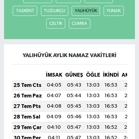
TAŞKENT
TUZLUKÇU
YALIHÜYÜK
YUNAK
ÇELTİK
ÇUMRA
YALIHÜYÜK AYLIK NAMAZ VAKITLERI
İMSAK
GÜNEŞ
ÖĞLE
İKINDI
AKŞA
25 Tem Cts
04:05
05:43
13:03
16:53
20:13
26 Tem Paz
04:07
05:44
13:03
16:53
20:12
27 Tem Pts
04:08
05:45
13:03
16:53
20:12
28 Tem Sal
04:09
05:46
13:03
16:53
20:11
29 Tem Çar
04:10
05:47
13:03
16:52
20:10
30 Tem Per
04:11
05:47
13:03
16:52
20:09