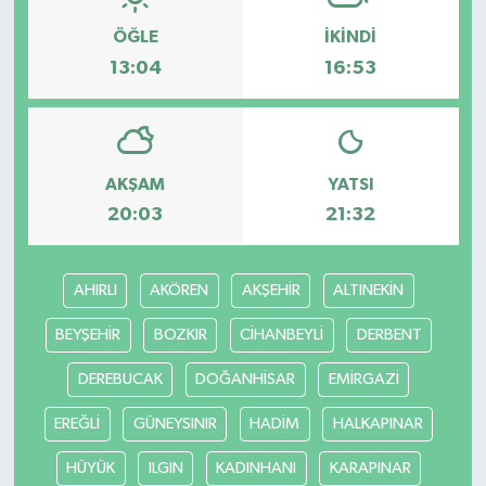
ÖĞLE
İKINDI
13:04
16:53
AKŞAM
YATSI
20:03
21:32
AHIRLI
AKÖREN
AKŞEHİR
ALTINEKİN
BEYŞEHİR
BOZKIR
CİHANBEYLİ
DERBENT
DEREBUCAK
DOĞANHİSAR
EMİRGAZİ
EREĞLİ
GÜNEYSINIR
HADİM
HALKAPINAR
HÜYÜK
ILGIN
KADINHANI
KARAPINAR