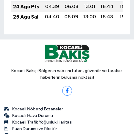
24 Ağu Pts
04:39
06:08
13:01
16:44
19:44
25 Ağu Sal
04:40
06:09
13:00
16:43
19:42
Kocaeli Bakış: Bölgenin nabzını tutan, güvenilir ve tarafsız
haberlerin buluşma noktası!
Kocaeli Nöbetçi Eczaneler
Kocaeli Hava Durumu
Kocaeli Trafik Yoğunluk Haritası
Puan Durumu ve Fikstür