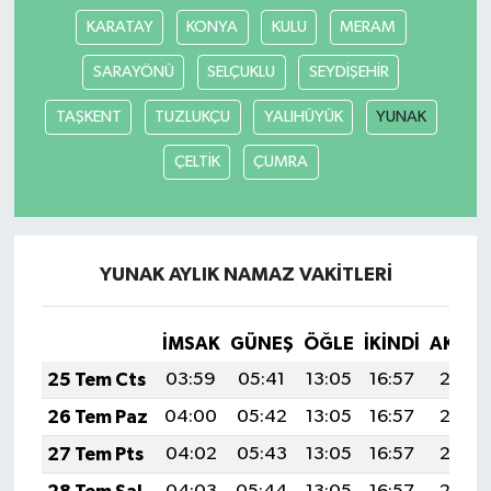
KARATAY
KONYA
KULU
MERAM
SARAYÖNÜ
SELÇUKLU
SEYDİŞEHİR
TAŞKENT
TUZLUKÇU
YALIHÜYÜK
YUNAK
ÇELTİK
ÇUMRA
YUNAK AYLIK NAMAZ VAKITLERI
İMSAK
GÜNEŞ
ÖĞLE
İKINDI
AKŞA
25 Tem Cts
03:59
05:41
13:05
16:57
20:18
26 Tem Paz
04:00
05:42
13:05
16:57
20:18
27 Tem Pts
04:02
05:43
13:05
16:57
20:17