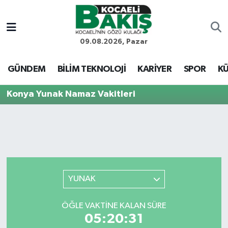
Kocaeli Nöbetçi Eczaneler
09.08.2026, Pazar
Kocaeli Hava Durumu
GÜNDEM
BİLİM TEKNOLOJİ
KARİYER
SPOR
KÜ
Kocaeli Trafik Yoğunluk Haritası
Konya Yunak Namaz Vakitleri
Süper Lig Puan Durumu ve Fikstür
Tüm Manşetler
Son Dakika Haberleri
YUNAK
Haber Arşivi
ÖĞLE VAKTINE KALAN SÜRE
05:20:31