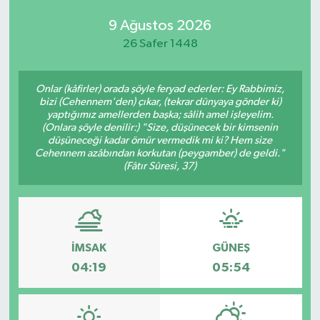
9 Ağustos 2026
26 Safer 1448
Onlar (kâfirler) orada şöyle feryad ederler: Ey Rabbimiz,
bizi (Cehennem'den) çıkar, (tekrar dünyaya gönder ki)
yaptığımız amellerden başka; sâlih amel işleyelim.
(Onlara şöyle denilir:) "Size, düşünecek bir kimsenin
düşüneceği kadar ömür vermedik mi ki? Hem size
Cehennem azâbından korkutan (peygamber) de geldi."
(Fâtır Sûresi, 37)
İMSAK
GÜNEŞ
04:19
05:54