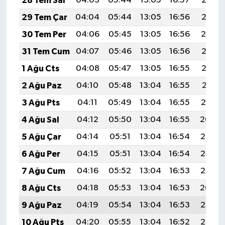
28 Tem Sal
04:03
05:44
13:05
16:57
20:16
29 Tem Çar
04:04
05:44
13:05
16:56
20:15
30 Tem Per
04:06
05:45
13:05
16:56
20:14
31 Tem Cum
04:07
05:46
13:05
16:56
20:13
1 Ağu Cts
04:08
05:47
13:05
16:55
20:12
2 Ağu Paz
04:10
05:48
13:04
16:55
20:11
3 Ağu Pts
04:11
05:49
13:04
16:55
20:10
4 Ağu Sal
04:12
05:50
13:04
16:55
20:09
5 Ağu Çar
04:14
05:51
13:04
16:54
20:08
6 Ağu Per
04:15
05:51
13:04
16:54
20:07
7 Ağu Cum
04:16
05:52
13:04
16:53
20:06
8 Ağu Cts
04:18
05:53
13:04
16:53
20:04
9 Ağu Paz
04:19
05:54
13:04
16:53
20:03
10 Ağu Pts
04:20
05:55
13:04
16:52
20:02