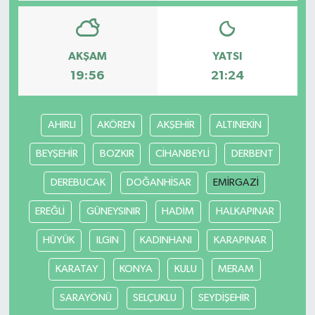
AKŞAM
YATSI
19:56
21:24
AHIRLI
AKÖREN
AKŞEHİR
ALTINEKİN
BEYŞEHİR
BOZKIR
CİHANBEYLİ
DERBENT
DEREBUCAK
DOĞANHİSAR
EMİRGAZİ
EREĞLİ
GÜNEYSINIR
HADİM
HALKAPINAR
HÜYÜK
ILGIN
KADINHANI
KARAPINAR
KARATAY
KONYA
KULU
MERAM
SARAYÖNÜ
SELÇUKLU
SEYDİŞEHİR