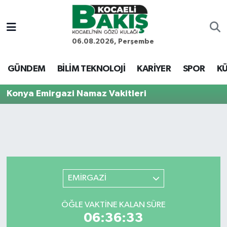
Kocaeli Nöbetçi Eczaneler
06.08.2026, Perşembe
Kocaeli Hava Durumu
GÜNDEM
BİLİM TEKNOLOJİ
KARİYER
SPOR
KÜ
Kocaeli Trafik Yoğunluk Haritası
Konya Emirgazi Namaz Vakitleri
Süper Lig Puan Durumu ve Fikstür
Tüm Manşetler
Son Dakika Haberleri
EMİRGAZİ
Haber Arşivi
ÖĞLE VAKTINE KALAN SÜRE
06:36:33