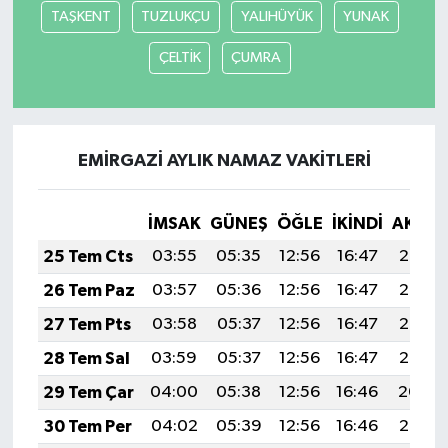
TAŞKENT
TUZLUKÇU
YALIHÜYÜK
YUNAK
ÇELTİK
ÇUMRA
EMİRGAZİ AYLIK NAMAZ VAKITLERI
İMSAK
GÜNEŞ
ÖĞLE
İKINDI
AKŞA
25 Tem Cts
03:55
05:35
12:56
16:47
20:08
26 Tem Paz
03:57
05:36
12:56
16:47
20:07
27 Tem Pts
03:58
05:37
12:56
16:47
20:06
28 Tem Sal
03:59
05:37
12:56
16:47
20:05
29 Tem Çar
04:00
05:38
12:56
16:46
20:04
30 Tem Per
04:02
05:39
12:56
16:46
20:03