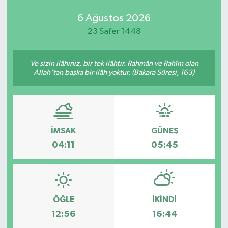
6 Ağustos 2026
23 Safer 1448
Ve sizin ilâhınız, bir tek ilâhtır. Rahmân ve Rahîm olan
Allah'tan başka bir ilâh yoktur. (Bakara Sûresi, 163)
İMSAK
GÜNEŞ
04:11
05:45
ÖĞLE
İKINDI
12:56
16:44