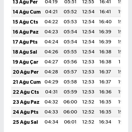
13 Ağu Per
04:19
05:51
12:55
16:41
19:48
14 Ağu Cum
04:21
05:52
12:54
16:41
19:47
15 Ağu Cts
04:22
05:53
12:54
16:40
19:46
16 Ağu Paz
04:23
05:54
12:54
16:39
19:45
17 Ağu Pts
04:24
05:54
12:54
16:39
19:43
18 Ağu Sal
04:26
05:55
12:54
16:38
19:42
19 Ağu Çar
04:27
05:56
12:53
16:38
19:41
20 Ağu Per
04:28
05:57
12:53
16:37
19:39
21 Ağu Cum
04:29
05:58
12:53
16:37
19:38
22 Ağu Cts
04:31
05:59
12:53
16:36
19:37
23 Ağu Paz
04:32
06:00
12:52
16:35
19:35
24 Ağu Pts
04:33
06:00
12:52
16:35
19:34
25 Ağu Sal
04:34
06:01
12:52
16:34
19:33