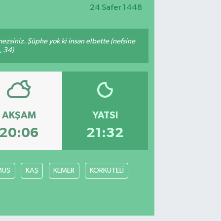
24 Safer 1448
mezsiniz. Şüphe yok ki insan elbette (nefsine
, 34)
AKŞAM
YATSI
20:06
21:32
MUŞ
KAŞ
KEMER
KORKUTELİ