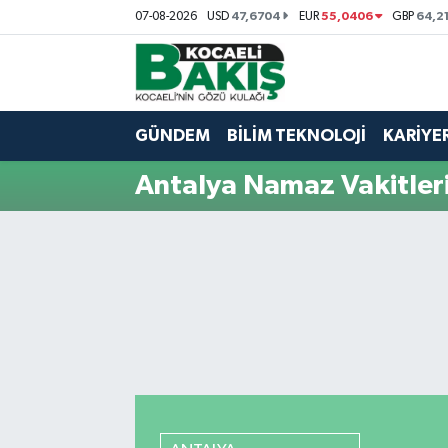
47,6704
55,0406
64,2
07-08-2026
USD
EUR
GBP
Kocaeli Nöbetçi Eczaneler
Kocaeli Hava Durumu
GÜNDEM
BİLİM TEKNOLOJİ
KARİYE
Kocaeli Trafik Yoğunluk Haritası
Antalya Namaz Vakitler
Süper Lig Puan Durumu ve Fikstür
Tüm Manşetler
Son Dakika Haberleri
Haber Arşivi