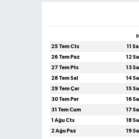
25 Tem Cts
11 S
26 Tem Paz
12 S
27 Tem Pts
13 S
28 Tem Sal
14 S
29 Tem Çar
15 S
30 Tem Per
16 S
31 Tem Cum
17 S
1 Ağu Cts
18 S
2 Ağu Paz
19 S