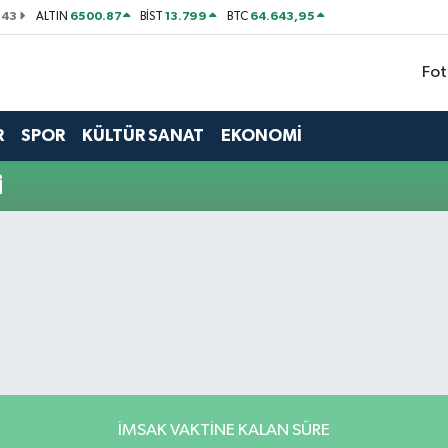
143
6500.87
13.799
64.643,95
ALTIN
BİST
BTC
Fot
R
SPOR
KÜLTÜR SANAT
EKONOMİ
i
İMSAK VAKTINE KALAN SÜRE