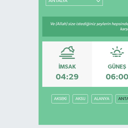
ANTALYA
Ve (Allah) size istediğiniz şeylerin hepsind
karş
İMSAK
GÜNEŞ
04:29
06:0
AKSEKİ
AKSU
ALANYA
ANT