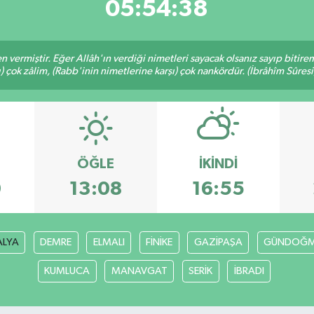
05:54:37
en vermiştir. Eğer Allâh'ın verdiği nimetleri sayacak olsanız sayıp bitire
ı) çok zâlim, (Rabb'inin nimetlerine karşı) çok nankördür. (İbrâhîm Sûresi
ÖĞLE
İKINDI
0
13:08
16:55
ALYA
DEMRE
ELMALI
FİNİKE
GAZİPAŞA
GÜNDOĞ
KUMLUCA
MANAVGAT
SERİK
İBRADI