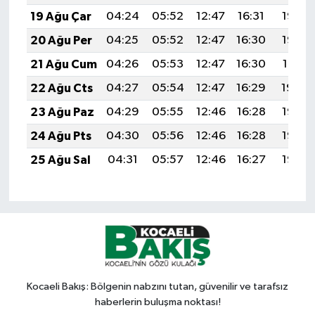
19 Ağu Çar
04:24
05:52
12:47
16:31
19:33
20 Ağu Per
04:25
05:52
12:47
16:30
19:32
21 Ağu Cum
04:26
05:53
12:47
16:30
19:31
22 Ağu Cts
04:27
05:54
12:47
16:29
19:29
23 Ağu Paz
04:29
05:55
12:46
16:28
19:28
24 Ağu Pts
04:30
05:56
12:46
16:28
19:27
25 Ağu Sal
04:31
05:57
12:46
16:27
19:25
Kocaeli Bakış: Bölgenin nabzını tutan, güvenilir ve tarafsız
haberlerin buluşma noktası!