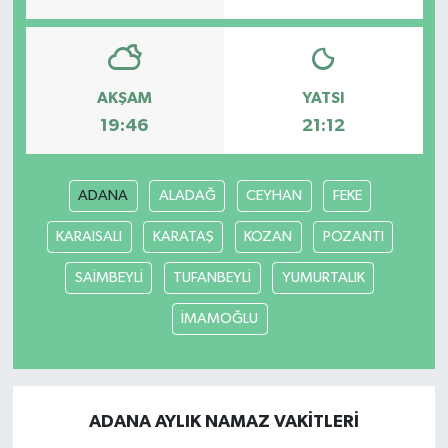
AKŞAM
YATSI
19:46
21:12
ADANA
ALADAĞ
CEYHAN
FEKE
KARAISALI
KARATAŞ
KOZAN
POZANTI
SAİMBEYLİ
TUFANBEYLİ
YUMURTALIK
İMAMOĞLU
ADANA AYLIK NAMAZ VAKITLERI