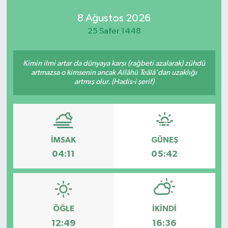
8 Ağustos 2026
25 Safer 1448
Kimin ilmi artar da dünyaya karşı (rağbeti azalarak) zühdü
artmazsa o kimsenin ancak Allâhü Teâlâ'dan uzaklığı
artmış olur. (Hadis-i şerif)
İMSAK
GÜNEŞ
04:11
05:42
ÖĞLE
İKINDI
12:49
16:36