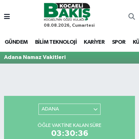
Kocaeli Nöbetçi Eczaneler
08.08.2026, Cumartesi
Kocaeli Hava Durumu
GÜNDEM
BİLİM TEKNOLOJİ
KARİYER
SPOR
KÜ
Kocaeli Trafik Yoğunluk Haritası
Adana Namaz Vakitleri
Süper Lig Puan Durumu ve Fikstür
Tüm Manşetler
Son Dakika Haberleri
ADANA
Haber Arşivi
ÖĞLE VAKTINE KALAN SÜRE
03:30:36