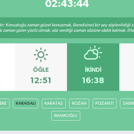
02:43:43
ır: Konuştuğu zaman güzel konuşmak, (kendisine) bir şey söylenildiği 
ığı zaman güler yüzlü olmak, söz verdiği zaman sözüne sâdık kalmak. (Hadi
ÖĞLE
İKINDI
2
12:51
16:38
FEKE
KARAISALI
KARATAŞ
KOZAN
POZANTI
SAİM
İMAMOĞLU