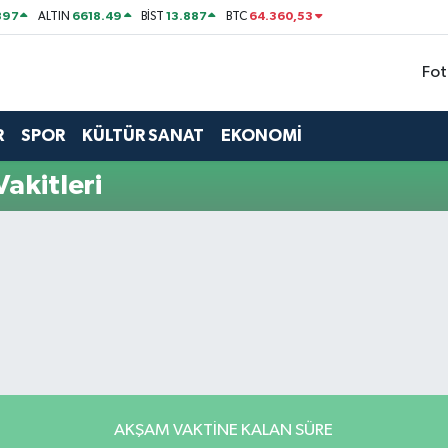
897
6618.49
13.887
64.360,53
ALTIN
BİST
BTC
Fot
R
SPOR
KÜLTÜR SANAT
EKONOMİ
akitleri
AKŞAM VAKTINE KALAN SÜRE