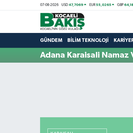
47,7069
55,0265
64,1
07-08-2026
USD
EUR
GBP
Kocaeli Nöbetçi Eczaneler
Kocaeli Hava Durumu
GÜNDEM
BİLİM TEKNOLOJİ
KARİYE
Kocaeli Trafik Yoğunluk Haritası
Adana Karaisali Namaz V
Süper Lig Puan Durumu ve Fikstür
Tüm Manşetler
Son Dakika Haberleri
Haber Arşivi