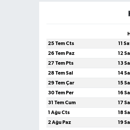
H
25 Tem Cts
11 S
26 Tem Paz
12 S
27 Tem Pts
13 S
28 Tem Sal
14 S
29 Tem Çar
15 S
30 Tem Per
16 S
31 Tem Cum
17 S
1 Ağu Cts
18 S
2 Ağu Paz
19 S