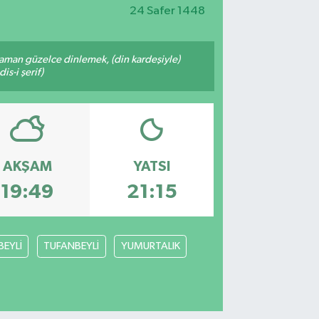
24 Safer 1448
zaman güzelce dinlemek, (din kardeşiyle)
s-i şerif)
AKŞAM
YATSI
19:49
21:15
BEYLİ
TUFANBEYLİ
YUMURTALIK