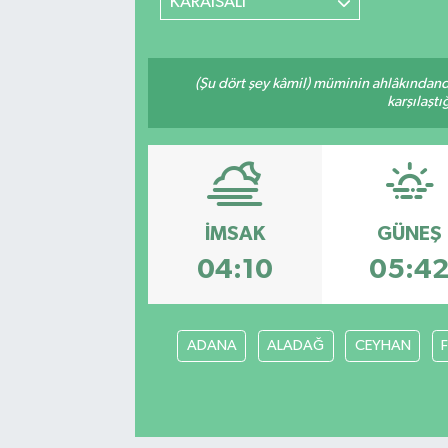
KARAISALI
(Şu dört şey kâmil) müminin ahlâkındand
karşılaşt
İMSAK
GÜNEŞ
04:10
05:4
ADANA
ALADAĞ
CEYHAN