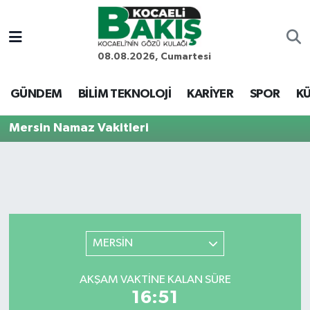
Kocaeli Nöbetçi Eczaneler
08.08.2026, Cumartesi
Kocaeli Hava Durumu
GÜNDEM
BİLİM TEKNOLOJİ
KARİYER
SPOR
KÜ
Kocaeli Trafik Yoğunluk Haritası
Mersin Namaz Vakitleri
Süper Lig Puan Durumu ve Fikstür
Tüm Manşetler
Son Dakika Haberleri
MERSİN
Haber Arşivi
AKŞAM VAKTINE KALAN SÜRE
16:51