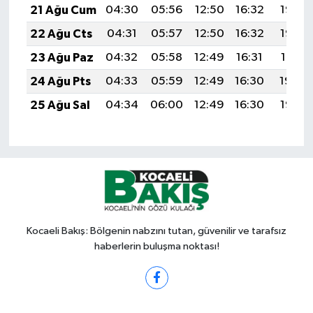
21 Ağu Cum
04:30
05:56
12:50
16:32
19:33
22 Ağu Cts
04:31
05:57
12:50
16:32
19:32
23 Ağu Paz
04:32
05:58
12:49
16:31
19:31
24 Ağu Pts
04:33
05:59
12:49
16:30
19:29
25 Ağu Sal
04:34
06:00
12:49
16:30
19:28
Kocaeli Bakış: Bölgenin nabzını tutan, güvenilir ve tarafsız
haberlerin buluşma noktası!