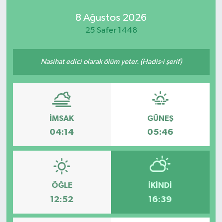
8 Ağustos 2026
25 Safer 1448
Nasihat edici olarak ölüm yeter. (Hadis-i şerif)
İMSAK
GÜNEŞ
04:14
05:46
ÖĞLE
İKINDI
12:52
16:39