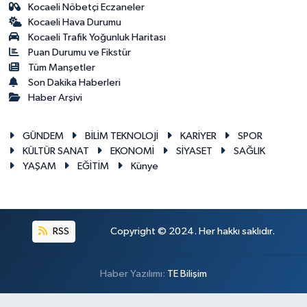
Kocaeli Nöbetçi Eczaneler
Kocaeli Hava Durumu
Kocaeli Trafik Yoğunluk Haritası
Puan Durumu ve Fikstür
Tüm Manşetler
Son Dakika Haberleri
Haber Arşivi
GÜNDEM
BİLİM TEKNOLOJİ
KARİYER
SPOR
KÜLTÜR SANAT
EKONOMİ
SİYASET
SAĞLIK
YAŞAM
EĞİTİM
Künye
RSS
Copyright © 2024. Her hakkı saklıdır.
Haber Yazılımı:
TE Bilişim