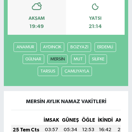
AKŞAM
YATSI
19:49
21:14
ANAMUR
AYDINCIK
BOZYAZI
ERDEMLİ
GÜLNAR
MERSİN
MUT
SİLİFKE
TARSUS
ÇAMLIYAYLA
MERSİN AYLIK NAMAZ VAKITLERI
İMSAK
GÜNEŞ
ÖĞLE
İKINDI
AKŞA
25 Tem Cts
03:57
05:34
12:53
16:42
20:02