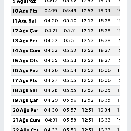
9 Ağu Paz
04:17
05:48
12:53
16:39
19:49
10 Ağu Pts
04:19
05:49
12:53
16:39
19:48
11 Ağu Sal
04:20
05:50
12:53
16:38
19:46
12 Ağu Çar
04:21
05:51
12:53
16:38
19:45
13 Ağu Per
04:22
05:51
12:53
16:38
19:44
14 Ağu Cum
04:23
05:52
12:53
16:37
19:43
15 Ağu Cts
04:25
05:53
12:52
16:37
19:42
16 Ağu Paz
04:26
05:54
12:52
16:36
19:41
17 Ağu Pts
04:27
05:55
12:52
16:36
19:39
18 Ağu Sal
04:28
05:55
12:52
16:35
19:38
19 Ağu Çar
04:29
05:56
12:52
16:35
19:37
20 Ağu Per
04:30
05:57
12:51
16:34
19:36
21 Ağu Cum
04:31
05:58
12:51
16:33
19:34
22 Ağu Cts
04:33
05:59
12:51
16:33
19:33