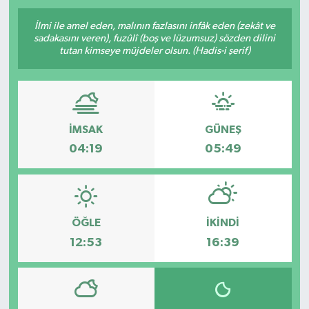
İlmi ile amel eden, malının fazlasını infâk eden (zekât ve
sadakasını veren), fuzûlî (boş ve lüzumsuz) sözden dilini
tutan kimseye müjdeler olsun. (Hadis-i şerif)
İMSAK
GÜNEŞ
04:19
05:49
ÖĞLE
İKINDI
12:53
16:39