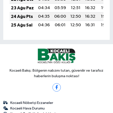
23 Ağu Paz
04:34
05:59
12:51
16:32
19:32
24 Ağu Pts
04:35
06:00
12:50
16:32
19:30
25 Ağu Sal
04:36
06:01
12:50
16:31
19:29
Kocaeli Bakış: Bölgenin nabzını tutan, güvenilir ve tarafsız
haberlerin buluşma noktası!
Kocaeli Nöbetçi Eczaneler
Kocaeli Hava Durumu