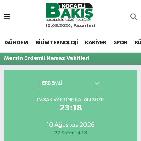
Kocaeli Nöbetçi Eczaneler
10.08.2026, Pazartesi
Kocaeli Hava Durumu
GÜNDEM
BİLİM TEKNOLOJİ
KARİYER
SPOR
KÜ
Kocaeli Trafik Yoğunluk Haritası
Mersin Erdemli Namaz Vakitleri
Süper Lig Puan Durumu ve Fikstür
ERDEMLİ
Tüm Manşetler
İMSAK VAKTINE KALAN SÜRE
Son Dakika Haberleri
23:18
Haber Arşivi
10 Ağustos 2026
27 Safer 1448