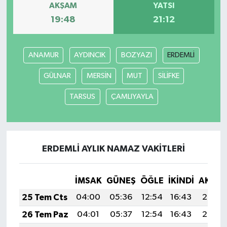
AKŞAM
YATSI
19:48
21:12
ANAMUR
AYDINCIK
BOZYAZI
ERDEMLİ
GÜLNAR
MERSİN
MUT
SİLİFKE
TARSUS
ÇAMLIYAYLA
ERDEMLİ AYLIK NAMAZ VAKITLERI
İMSAK
GÜNEŞ
ÖĞLE
İKINDI
AKŞA
25 Tem Cts
04:00
05:36
12:54
16:43
20:03
26 Tem Paz
04:01
05:37
12:54
16:43
20:02