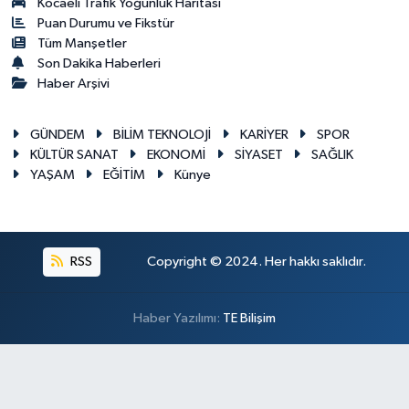
Kocaeli Trafik Yoğunluk Haritası
Puan Durumu ve Fikstür
Tüm Manşetler
Son Dakika Haberleri
Haber Arşivi
GÜNDEM
BİLİM TEKNOLOJİ
KARİYER
SPOR
KÜLTÜR SANAT
EKONOMİ
SİYASET
SAĞLIK
YAŞAM
EĞİTİM
Künye
RSS
Copyright © 2024. Her hakkı saklıdır.
Haber Yazılımı:
TE Bilişim