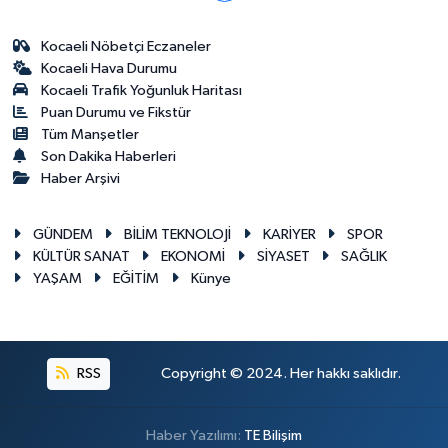
Kocaeli Nöbetçi Eczaneler
Kocaeli Hava Durumu
Kocaeli Trafik Yoğunluk Haritası
Puan Durumu ve Fikstür
Tüm Manşetler
Son Dakika Haberleri
Haber Arşivi
GÜNDEM
BİLİM TEKNOLOJİ
KARİYER
SPOR
KÜLTÜR SANAT
EKONOMİ
SİYASET
SAĞLIK
YAŞAM
EĞİTİM
Künye
RSS
Copyright © 2024. Her hakkı saklıdır.
Haber Yazılımı:
TE Bilişim