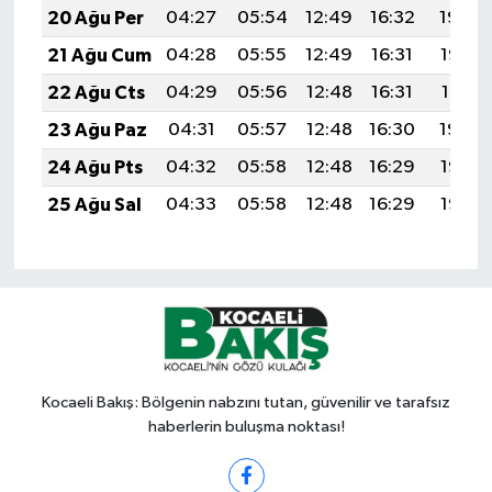
20 Ağu Per
04:27
05:54
12:49
16:32
19:34
21 Ağu Cum
04:28
05:55
12:49
16:31
19:32
22 Ağu Cts
04:29
05:56
12:48
16:31
19:31
23 Ağu Paz
04:31
05:57
12:48
16:30
19:30
24 Ağu Pts
04:32
05:58
12:48
16:29
19:28
25 Ağu Sal
04:33
05:58
12:48
16:29
19:27
Kocaeli Bakış: Bölgenin nabzını tutan, güvenilir ve tarafsız
haberlerin buluşma noktası!