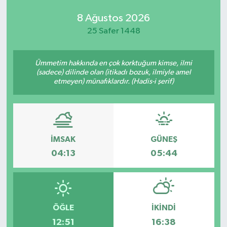
8 Ağustos 2026
25 Safer 1448
Ümmetim hakkında en çok korktuğum kimse, ilmi
(sadece) dilinde olan (itikadı bozuk, ilmiyle amel
etmeyen) münafıklardır. (Hadis-i şerif)
İMSAK
GÜNEŞ
04:13
05:44
ÖĞLE
İKINDI
12:51
16:38