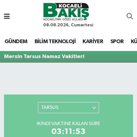
Kocaeli Nöbetçi Eczaneler
08.08.2026, Cumartesi
Kocaeli Hava Durumu
GÜNDEM
BİLİM TEKNOLOJİ
KARİYER
SPOR
KÜ
Kocaeli Trafik Yoğunluk Haritası
Mersin Tarsus Namaz Vakitleri
Süper Lig Puan Durumu ve Fikstür
Tüm Manşetler
Son Dakika Haberleri
TARSUS
Haber Arşivi
İKINDI VAKTINE KALAN SÜRE
03:11:53