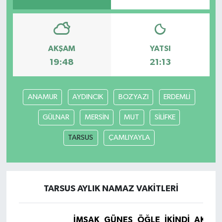
AKŞAM
YATSI
19:48
21:13
ANAMUR
AYDINCIK
BOZYAZI
ERDEMLİ
GÜLNAR
MERSİN
MUT
SİLİFKE
TARSUS
ÇAMLIYAYLA
TARSUS AYLIK NAMAZ VAKITLERI
İMSAK
GÜNEŞ
ÖĞLE
İKINDI
AKŞA