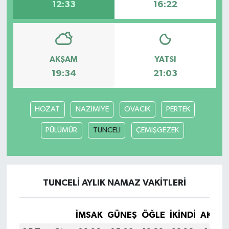
12:33
16:22
AKŞAM
YATSI
19:34
21:03
HOZAT
NAZİMİYE
OVACIK
PERTEK
PÜLÜMÜR
TUNCELİ
ÇEMİŞGEZEK
TUNCELİ AYLIK NAMAZ VAKITLERI
İMSAK
GÜNEŞ
ÖĞLE
İKINDI
AKŞA