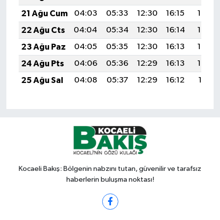
21 Ağu Cum
04:03
05:33
12:30
16:15
19:17
22 Ağu Cts
04:04
05:34
12:30
16:14
19:16
23 Ağu Paz
04:05
05:35
12:30
16:13
19:14
24 Ağu Pts
04:06
05:36
12:29
16:13
19:13
25 Ağu Sal
04:08
05:37
12:29
16:12
19:11
Kocaeli Bakış: Bölgenin nabzını tutan, güvenilir ve tarafsız
haberlerin buluşma noktası!