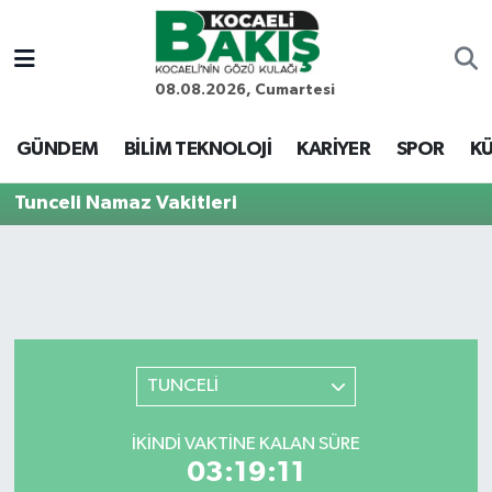
Kocaeli Nöbetçi Eczaneler
08.08.2026, Cumartesi
Kocaeli Hava Durumu
GÜNDEM
BİLİM TEKNOLOJİ
KARİYER
SPOR
KÜ
Kocaeli Trafik Yoğunluk Haritası
Tunceli Namaz Vakitleri
Süper Lig Puan Durumu ve Fikstür
Tüm Manşetler
Son Dakika Haberleri
TUNCELİ
Haber Arşivi
İKINDI VAKTINE KALAN SÜRE
03:19:11