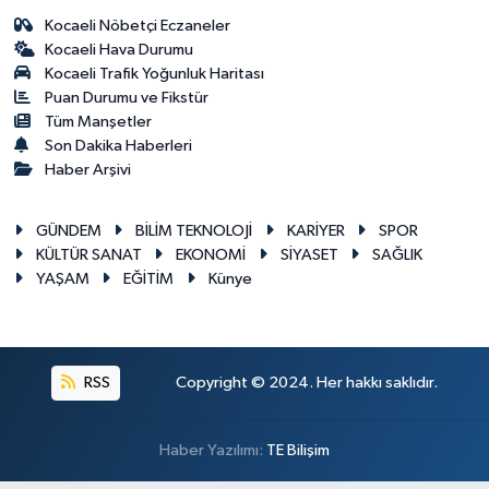
Kocaeli Nöbetçi Eczaneler
Kocaeli Hava Durumu
Kocaeli Trafik Yoğunluk Haritası
Puan Durumu ve Fikstür
Tüm Manşetler
Son Dakika Haberleri
Haber Arşivi
GÜNDEM
BİLİM TEKNOLOJİ
KARİYER
SPOR
KÜLTÜR SANAT
EKONOMİ
SİYASET
SAĞLIK
YAŞAM
EĞİTİM
Künye
RSS
Copyright © 2024. Her hakkı saklıdır.
Haber Yazılımı:
TE Bilişim