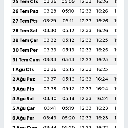
25 Tem Cts
03:26
05:09
12:33
16:26
19:48
26 Tem Paz
03:28
05:10
12:33
16:26
19:47
27 Tem Pts
03:29
05:11
12:33
16:26
19:46
28 Tem Sal
03:30
05:12
12:33
16:26
19:45
29 Tem Çar
03:32
05:12
12:33
16:25
19:44
30 Tem Per
03:33
05:13
12:33
16:25
19:43
31 Tem Cum
03:34
05:14
12:33
16:25
19:42
1 Ağu Cts
03:36
05:15
12:33
16:25
19:41
2 Ağu Paz
03:37
05:16
12:33
16:24
19:40
3 Ağu Pts
03:38
05:17
12:33
16:24
19:39
4 Ağu Sal
03:40
05:18
12:33
16:24
19:38
5 Ağu Çar
03:41
05:19
12:33
16:23
19:37
6 Ağu Per
03:43
05:20
12:33
16:23
19:36
7 Ağu Cum
03:44
05:20
12:33
16:22
19:35