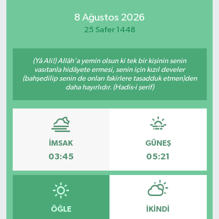
8 Ağustos 2026
25 Safer 1448
(Yâ Ali!) Allâh'a yemin olsun ki tek bir kişinin senin
vasıtanla hidâyete ermesi, senin için kızıl develer
(bahşedilip senin de onları fakirlere tasadduk etmen)den
daha hayırlıdır. (Hadis-i şerif)
İMSAK
GÜNEŞ
03:45
05:21
ÖĞLE
İKINDI