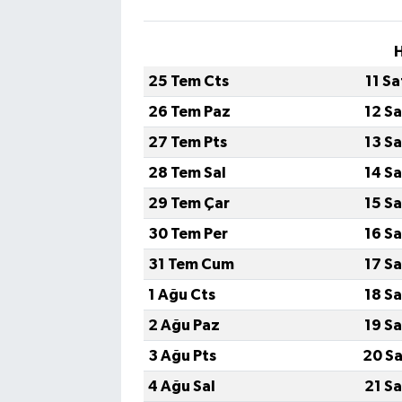
H
25 Tem Cts
11 S
26 Tem Paz
12 S
27 Tem Pts
13 S
28 Tem Sal
14 S
29 Tem Çar
15 S
30 Tem Per
16 S
31 Tem Cum
17 S
1 Ağu Cts
18 S
2 Ağu Paz
19 S
3 Ağu Pts
20 Sa
4 Ağu Sal
21 S