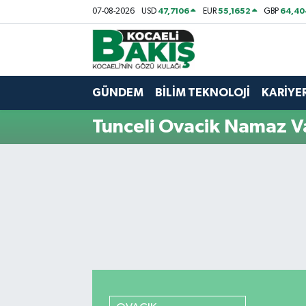
47,7106
55,1652
64,40
07-08-2026
USD
EUR
GBP
Kocaeli Nöbetçi Eczaneler
Kocaeli Hava Durumu
GÜNDEM
BİLİM TEKNOLOJİ
KARİYE
Kocaeli Trafik Yoğunluk Haritası
Tunceli Ovacik Namaz Va
Süper Lig Puan Durumu ve Fikstür
Tüm Manşetler
Son Dakika Haberleri
Haber Arşivi