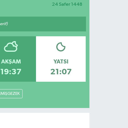
24 Safer 1448
rif)
AKŞAM
YATSI
19:37
21:07
EMİŞGEZEK