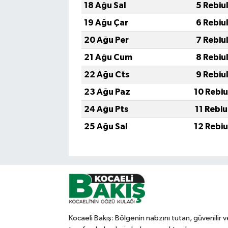
18 Ağu Sal
5 Rebiu
19 Ağu Çar
6 Rebiu
20 Ağu Per
7 Rebiu
21 Ağu Cum
8 Rebiu
22 Ağu Cts
9 Rebiu
23 Ağu Paz
10 Rebi
24 Ağu Pts
11 Rebi
25 Ağu Sal
12 Rebi
Kocaeli Bakış: Bölgenin nabzını tutan, güvenilir v