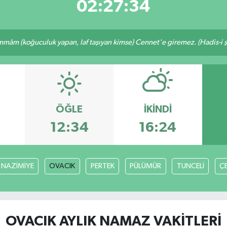
02:27:33
mâm (koğuculuk yapan, laf taşıyan kimse) Cennet'e giremez. (Hadis-i şe
ÖĞLE
İKINDI
12:34
16:24
NAZİMİYE
OVACIK
PERTEK
PÜLÜMÜR
TUNCELİ
Ç
OVACIK AYLIK NAMAZ VAKITLERI