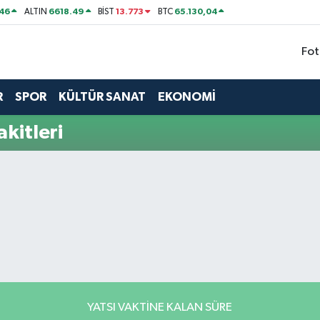
46
6618.49
13.773
65.130,04
ALTIN
BİST
BTC
Fot
R
SPOR
KÜLTÜR SANAT
EKONOMİ
kitleri
YATSI VAKTINE KALAN SÜRE