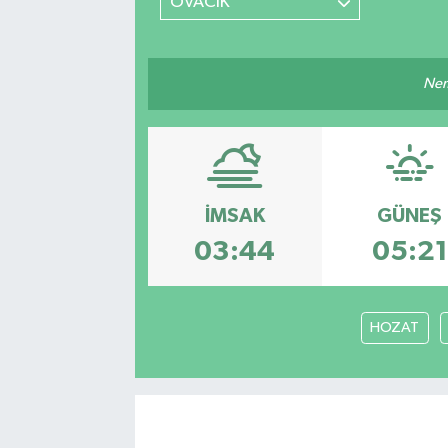
OVACIK
Nem
İMSAK
GÜNEŞ
03:44
05:21
HOZAT