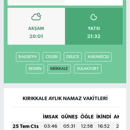
AKŞAM
YATSI
20:01
21:32
BALISEYH
CELEBI
DELICE
KARAKECILI
KESKİN
KIRIKKALE
SULAKYURT
KIRIKKALE AYLIK NAMAZ VAKITLERI
İMSAK
GÜNEŞ
ÖĞLE
İKINDI
AKŞA
25 Tem Cts
03:46
05:31
12:58
16:52
20:14