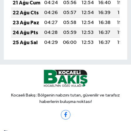
21 Ağu Cum
04:24
05:56
12:54
16:40
19:42
22 Ağu Cts
04:26
05:57
12:54
16:39
19:41
23 Ağu Paz
04:27
05:58
12:54
16:38
19:39
24 Ağu Pts
04:28
05:59
12:53
16:37
19:38
25 Ağu Sal
04:29
06:00
12:53
16:37
19:36
Kocaeli Bakış: Bölgenin nabzını tutan, güvenilir ve tarafsız
haberlerin buluşma noktası!