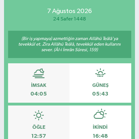
7 Ağustos 2026
24 Safer 1448
(Bir iş yapmaya) azmettiğin zaman Allâhü Teâlâ'ya
tevekkül et. Zira Allâhü Teâlâ, tevekkül eden kullarını
sever. (Âl-i İmrân Sûresi, 159)
İMSAK
GÜNEŞ
04:05
05:43
ÖĞLE
İKINDI
12:57
16:48