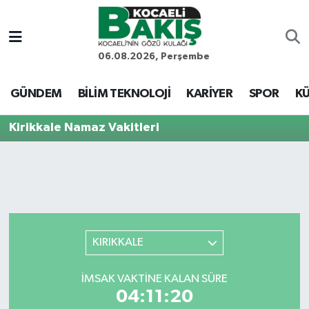
Kocaeli Nöbetçi Eczaneler
06.08.2026, Perşembe
Kocaeli Hava Durumu
GÜNDEM
BİLİM TEKNOLOJİ
KARİYER
SPOR
KÜ
Kocaeli Trafik Yoğunluk Haritası
Kirikkale Namaz Vakitleri
Süper Lig Puan Durumu ve Fikstür
Tüm Manşetler
Son Dakika Haberleri
KIRIKKALE
Haber Arşivi
İMSAK VAKTINE KALAN SÜRE
04:11:20