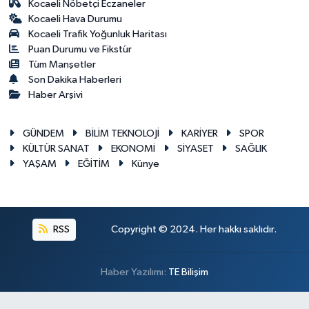
Kocaeli Nöbetçi Eczaneler
Kocaeli Hava Durumu
Kocaeli Trafik Yoğunluk Haritası
Puan Durumu ve Fikstür
Tüm Manşetler
Son Dakika Haberleri
Haber Arşivi
GÜNDEM
BİLİM TEKNOLOJİ
KARİYER
SPOR
KÜLTÜR SANAT
EKONOMİ
SİYASET
SAĞLIK
YAŞAM
EĞİTİM
Künye
RSS
Copyright © 2024. Her hakkı saklıdır.
Haber Yazılımı:
TE Bilişim