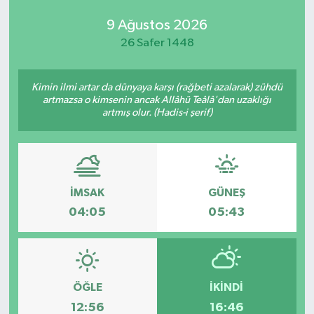
9 Ağustos 2026
26 Safer 1448
Kimin ilmi artar da dünyaya karşı (rağbeti azalarak) zühdü
artmazsa o kimsenin ancak Allâhü Teâlâ'dan uzaklığı
artmış olur. (Hadis-i şerif)
İMSAK
GÜNEŞ
04:05
05:43
ÖĞLE
İKINDI
12:56
16:46