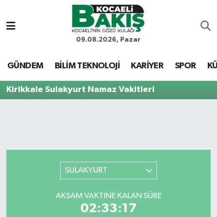
Kocaeli Nöbetçi Eczaneler
09.08.2026, Pazar
Kocaeli Hava Durumu
GÜNDEM
BİLİM TEKNOLOJİ
KARİYER
SPOR
KÜ
Kocaeli Trafik Yoğunluk Haritası
Kirikkale Sulakyurt Namaz Vakitleri
Süper Lig Puan Durumu ve Fikstür
Tüm Manşetler
Son Dakika Haberleri
SULAKYURT
Haber Arşivi
AKŞAM VAKTINE KALAN SÜRE
02:33:17