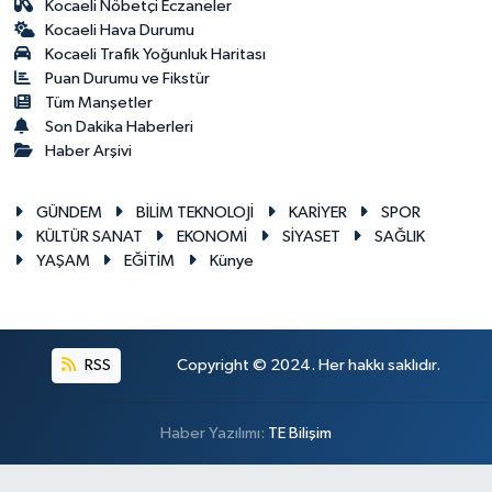
Kocaeli Nöbetçi Eczaneler
Kocaeli Hava Durumu
Kocaeli Trafik Yoğunluk Haritası
Puan Durumu ve Fikstür
Tüm Manşetler
Son Dakika Haberleri
Haber Arşivi
GÜNDEM
BİLİM TEKNOLOJİ
KARİYER
SPOR
KÜLTÜR SANAT
EKONOMİ
SİYASET
SAĞLIK
YAŞAM
EĞİTİM
Künye
RSS
Copyright © 2024. Her hakkı saklıdır.
Haber Yazılımı:
TE Bilişim