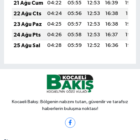
21 Ağu Cum
04:22
05:55
12:53
16:39
19:42
22 Ağu Cts
04:24
05:56
12:53
16:38
19:41
23 Ağu Paz
04:25
05:57
12:53
16:38
19:39
24 Ağu Pts
04:26
05:58
12:53
16:37
19:38
25 Ağu Sal
04:28
05:59
12:52
16:36
19:36
Kocaeli Bakış: Bölgenin nabzını tutan, güvenilir ve tarafsız
haberlerin buluşma noktası!