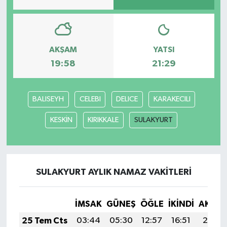
AKŞAM
YATSI
19:58
21:29
BALISEYH
CELEBI
DELICE
KARAKECILI
KESKİN
KIRIKKALE
SULAKYURT
SULAKYURT AYLIK NAMAZ VAKITLERI
İMSAK
GÜNEŞ
ÖĞLE
İKINDI
AKŞA
25 Tem Cts
03:44
05:30
12:57
16:51
20:14