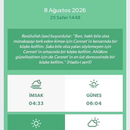
8 Ağustos 2026
25 Safer 1448
Resûlullah (sav) buyurdular: "Ben, haklı bile olsa
münakaşayı terk eden kimse için Cennet'in kenarında bir
köşke kefilim. Şaka bile olsa yalan söylemeyen için
Cennet'in ortasında bir köşke kefilim. Ahlâkını
güzelleştiren için de Cennet'in en üst derecesinde bir
köşke kefilim." (Hadis-i şerif)
İMSAK
GÜNEŞ
04:33
06:04