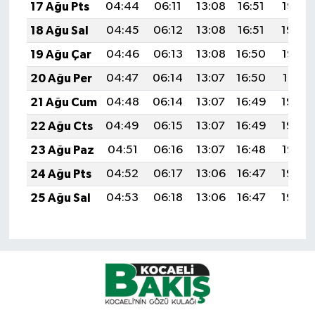
17 Ağu Pts
04:44
06:11
13:08
16:51
19:55
18 Ağu Sal
04:45
06:12
13:08
16:51
19:54
19 Ağu Çar
04:46
06:13
13:08
16:50
19:53
20 Ağu Per
04:47
06:14
13:07
16:50
19:51
21 Ağu Cum
04:48
06:14
13:07
16:49
19:50
22 Ağu Cts
04:49
06:15
13:07
16:49
19:49
23 Ağu Paz
04:51
06:16
13:07
16:48
19:47
24 Ağu Pts
04:52
06:17
13:06
16:47
19:46
25 Ağu Sal
04:53
06:18
13:06
16:47
19:45