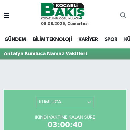
Kocaeli Nöbetçi Eczaneler
08.08.2026, Cumartesi
Kocaeli Hava Durumu
GÜNDEM
BİLİM TEKNOLOJİ
KARİYER
SPOR
KÜ
Kocaeli Trafik Yoğunluk Haritası
Antalya Kumluca Namaz Vakitleri
Süper Lig Puan Durumu ve Fikstür
Tüm Manşetler
Son Dakika Haberleri
KUMLUCA
Haber Arşivi
İKINDI VAKTINE KALAN SÜRE
03:00:40