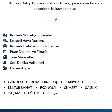
Kocaeli Bakış: Bölgenin nabzını tutan, güvenilir ve tarafsız
haberlerin buluşma noktası!
Kocaeli Nöbetçi Eczaneler
Kocaeli Hava Durumu
Kocaeli Trafik Yoğunluk Haritası
Puan Durumu ve Fikstür
Tüm Manşetler
Son Dakika Haberleri
Haber Arşivi
GÜNDEM
BİLİM TEKNOLOJİ
KARİYER
SPOR
KÜLTÜR SANAT
EKONOMİ
SİYASET
SAĞLIK
YAŞAM
EĞİTİM
Künye