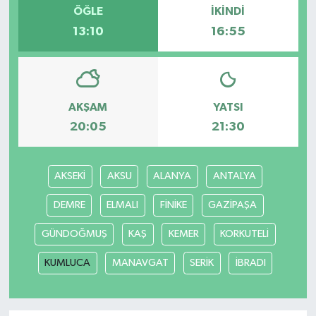
ÖĞLE
İKINDI
13:10
16:55
AKŞAM
YATSI
20:05
21:30
AKSEKİ
AKSU
ALANYA
ANTALYA
DEMRE
ELMALI
FİNİKE
GAZİPAŞA
GÜNDOĞMUŞ
KAŞ
KEMER
KORKUTELİ
KUMLUCA
MANAVGAT
SERİK
İBRADI