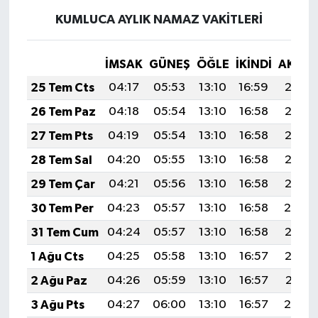
KUMLUCA AYLIK NAMAZ VAKITLERI
İMSAK
GÜNEŞ
ÖĞLE
İKINDI
AKŞA
25 Tem Cts
04:17
05:53
13:10
16:59
20:18
26 Tem Paz
04:18
05:54
13:10
16:58
20:17
27 Tem Pts
04:19
05:54
13:10
16:58
20:17
28 Tem Sal
04:20
05:55
13:10
16:58
20:16
29 Tem Çar
04:21
05:56
13:10
16:58
20:15
30 Tem Per
04:23
05:57
13:10
16:58
20:14
31 Tem Cum
04:24
05:57
13:10
16:58
20:13
1 Ağu Cts
04:25
05:58
13:10
16:57
20:12
2 Ağu Paz
04:26
05:59
13:10
16:57
20:11
3 Ağu Pts
04:27
06:00
13:10
16:57
20:10