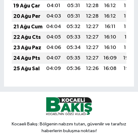
19 Ağu Çar
04:01
05:31
12:28
16:12
19:15
20 Ağu Per
04:03
05:31
12:28
16:12
19:14
21 Ağu Cum
04:04
05:32
12:27
16:11
19:13
22 Ağu Cts
04:05
05:33
12:27
16:10
19:11
23 Ağu Paz
04:06
05:34
12:27
16:10
19:10
24 Ağu Pts
04:07
05:35
12:27
16:09
19:08
25 Ağu Sal
04:09
05:36
12:26
16:08
19:07
Kocaeli Bakış: Bölgenin nabzını tutan, güvenilir ve tarafsız
haberlerin buluşma noktası!