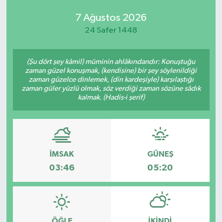
7 Ağustos 2026
24 Safer 1448
(Şu dört şey kâmil) müminin ahlâkındandır: Konuştuğu
zaman güzel konuşmak, (kendisine) bir şey söylenildiği
zaman güzelce dinlemek, (din kardeşiyle) karşılaştığı
zaman güler yüzlü olmak, söz verdiği zaman sözüne sâdık
kalmak. (Hadis-i şerif)
İMSAK
GÜNEŞ
03:46
05:20
ÖĞLE
İKINDI