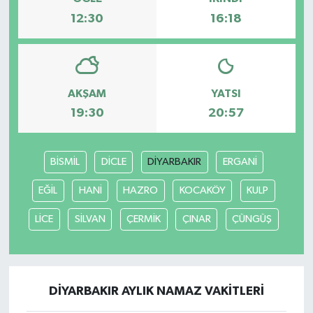
12:30
16:18
AKŞAM
YATSI
19:30
20:57
BİSMİL
DİCLE
DİYARBAKIR
ERGANİ
EĞİL
HANİ
HAZRO
KOCAKÖY
KULP
LİCE
SİLVAN
ÇERMİK
ÇINAR
ÇÜNGÜŞ
DİYARBAKIR AYLIK NAMAZ VAKITLERI