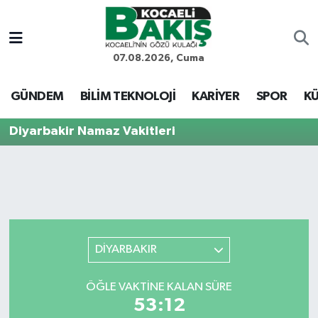
Kocaeli Nöbetçi Eczaneler
07.08.2026, Cuma
Kocaeli Hava Durumu
GÜNDEM
BİLİM TEKNOLOJİ
KARİYER
SPOR
KÜ
Kocaeli Trafik Yoğunluk Haritası
Diyarbakir Namaz Vakitleri
Süper Lig Puan Durumu ve Fikstür
Tüm Manşetler
Son Dakika Haberleri
DİYARBAKIR
Haber Arşivi
ÖĞLE VAKTINE KALAN SÜRE
53:12