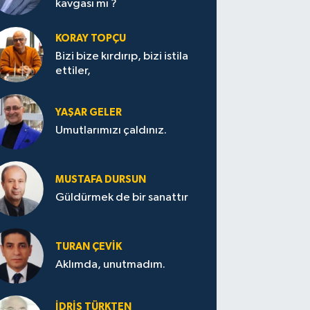
kavgası mı ?
KORAY TOPÇU
Bizi bize kırdırıp, bizi istila
ettiler,
YAŞAR GELER
Umutlarımızı çaldınız.
MUSTAFA DURSUN
Güldürmek de bir sanattır
TURAN ÇEVİK
Aklımda, unutmadım.
İDRİS TÜRKTEN