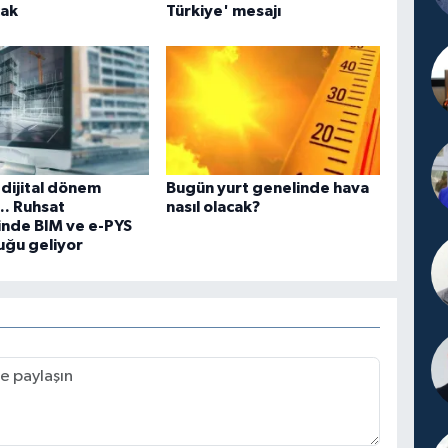
cak
Türkiye' mesajı
 dijital dönem
Bugün yurt genelinde hava
.. Ruhsat
nasıl olacak?
inde BIM ve e-PYS
uğu geliyor