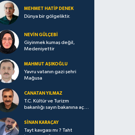
MEHMET HATİP DENEK
Dünya bir gölgeliktir.
NEVİN GÜLÇEBİ
Giyinmek kumaş değil,
Medeniyettir
MAHMUT AŞIKOĞLU
Yavru vatanın gazi şehri
Mağusa
CANATAN YILMAZ
T.C. Kültür ve Turizm
bakanlığı sayın bakanına açık
mektup.
SİNAN KARAÇAY
Tayt kavgası mı ? Taht