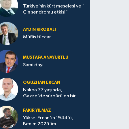
Türkiye’nin kürt meselesi ve “
Çin sendromu etkisi”
AYDIN KIROBALI
Müflis tüccar
MUSTAFA ANAYURTLU
Sami dayıı.
OĞUZHAN ERCAN
Nakba 77 yaşında,
Gazze'de sürdürülen bir
felaketin sessizliği
FAKİR YILMAZ
Yüksel Ercan'ın 1944'ü,
Benim 2025'im