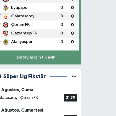
6
Eyüpspor
0
0
7
Galatasaray
0
0
8
Çorum FK
0
0
9
Gaziantep FK
0
0
0
Alanyaspor
0
0
Detaylar için tıklayın
Süper Lig Fikstür
4 Ağustos, Cuma
latasaray - Çorum FK
21:30
5 Ağustos, Cumartesi