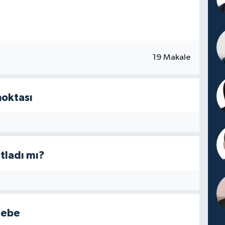
19 Makale
noktası
tladı mı?
gebe