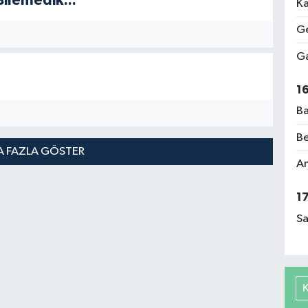
Bilemedik...
Ka
Ge
Ga
1
Ba
Be
 FAZLA GÖSTER
Am
1
Sa