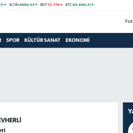
11
6660.55
13.779
64.960,21
ALTIN
BİST
BTC
Fot
R
SPOR
KÜLTÜR SANAT
EKONOMİ
Y
EVHERLİ
ri