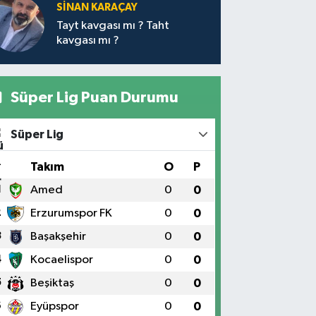
SİNAN KARAÇAY
Tayt kavgası mı ? Taht
kavgası mı ?
Süper Lig Puan Durumu
Süper Lig
#
Takım
O
P
1
Amed
0
0
2
Erzurumspor FK
0
0
3
Başakşehir
0
0
4
Kocaelispor
0
0
5
Beşiktaş
0
0
6
Eyüpspor
0
0