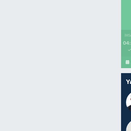
İMS
04:
Y