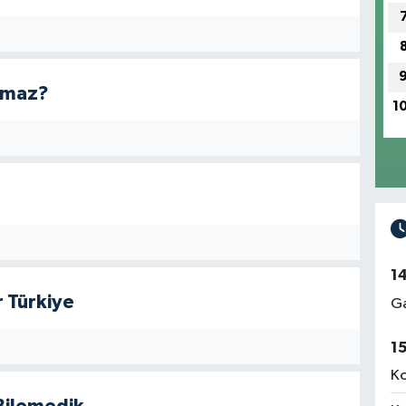
Olmaz?
1
1
r Türkiye
Ga
1
Ko