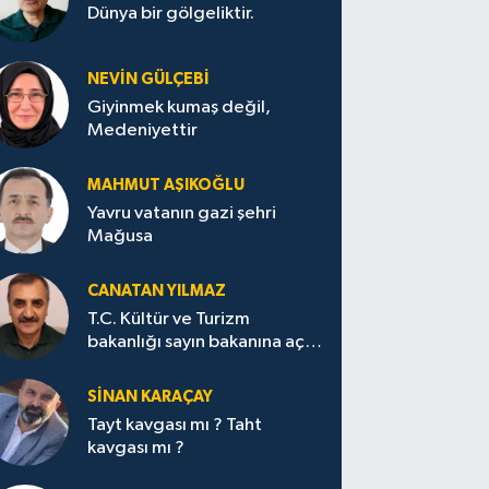
Dünya bir gölgeliktir.
NEVİN GÜLÇEBİ
Giyinmek kumaş değil,
Medeniyettir
MAHMUT AŞIKOĞLU
Yavru vatanın gazi şehri
Mağusa
CANATAN YILMAZ
T.C. Kültür ve Turizm
bakanlığı sayın bakanına açık
mektup.
SİNAN KARAÇAY
Tayt kavgası mı ? Taht
kavgası mı ?