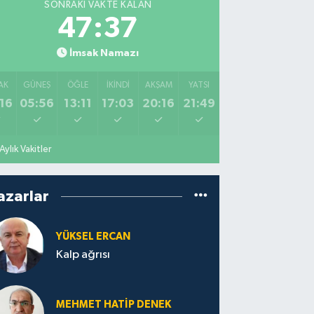
SONRAKI VAKTE KALAN
47:36
İmsak Namazı
AK
GÜNEŞ
ÖĞLE
İKINDI
AKŞAM
YATSI
16
05:56
13:11
17:03
20:16
21:49
Aylık Vakitler
azarlar
YÜKSEL ERCAN
Kalp ağrısı
MEHMET HATİP DENEK