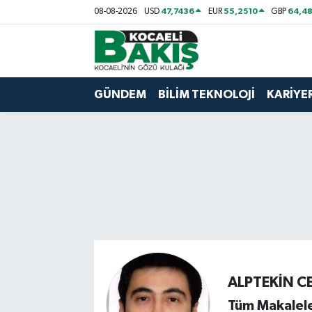
47,7436
55,2510
64,48
08-08-2026
USD
EUR
GBP
Kocaeli Nöbetçi Eczaneler
Kocaeli Hava Durumu
GÜNDEM
BİLİM TEKNOLOJİ
KARİYE
Kocaeli Trafik Yoğunluk Haritası
Süper Lig Puan Durumu ve Fikstür
Tüm Manşetler
Son Dakika Haberleri
Haber Arşivi
ALPTEKİN C
Tüm Makalele