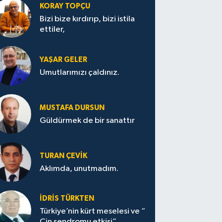
KORAY TOPÇU
Bizi bize kırdırıp, bizi istila
ettiler,
YAŞAR GELER
Umutlarımızı çaldınız.
MUSTAFA DURSUN
Güldürmek de bir sanattır
TURAN ÇEVİK
Aklımda, unutmadım.
İDRİS TÜRKTEN
Türkiye’nin kürt meselesi ve “
Çin sendromu etkisi”