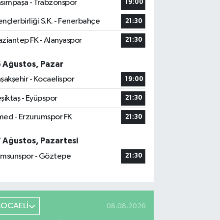
sımpaşa - Trabzonspor
19:00
nçlerbirliği S.K. - Fenerbahçe
21:30
ziantep FK - Alanyaspor
21:30
6 Ağustos, Pazar
şakşehir - Kocaelispor
19:00
şiktaş - Eyüpspor
21:30
ed - Erzurumspor FK
21:30
7 Ağustos, Pazartesi
msunspor - Göztepe
21:30
KOCAELİ
08.08.2026