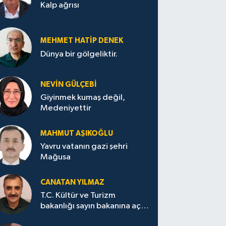
Kalp ağrısı
MEHMET HATİP DENEK
Dünya bir gölgeliktir.
NEVİN GÜLÇEBİ
Giyinmek kumaş değil,
Medeniyettir
MAHMUT AŞIKOĞLU
Yavru vatanın gazi şehri
Mağusa
CANATAN YILMAZ
T.C. Kültür ve Turizm
bakanlığı sayın bakanına açık
mektup.