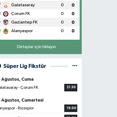
7
Galatasaray
0
0
8
Çorum FK
0
0
9
Gaziantep FK
0
0
0
Alanyaspor
0
0
Detaylar için tıklayın
Süper Lig Fikstür
4 Ağustos, Cuma
latasaray - Çorum FK
21:30
5 Ağustos, Cumartesi
nyaspor - Rizespor
19:00