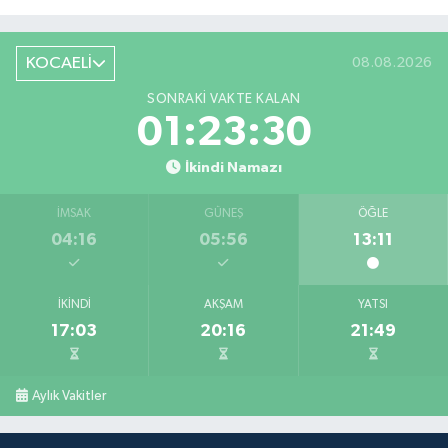
KOCAELİ
08.08.2026
SONRAKI VAKTE KALAN
01:23:29
İkindi Namazı
İMSAK
GÜNEŞ
ÖĞLE
04:16
05:56
13:11
İKINDI
AKŞAM
YATSI
17:03
20:16
21:49
Aylık Vakitler