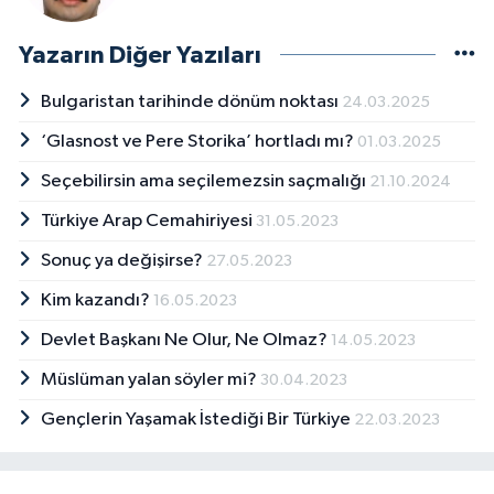
Yazarın Diğer Yazıları
Bulgaristan tarihinde dönüm noktası
24.03.2025
‘Glasnost ve Pere Storika’ hortladı mı?
01.03.2025
Seçebilirsin ama seçilemezsin saçmalığı
21.10.2024
Türkiye Arap Cemahiriyesi
31.05.2023
Sonuç ya değişirse?
27.05.2023
Kim kazandı?
16.05.2023
Devlet Başkanı Ne Olur, Ne Olmaz?
14.05.2023
Müslüman yalan söyler mi?
30.04.2023
Gençlerin Yaşamak İstediği Bir Türkiye
22.03.2023