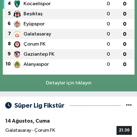
4
Kocaelispor
0
0
5
Beşiktaş
0
0
6
Eyüpspor
0
0
7
Galatasaray
0
0
8
Çorum FK
0
0
9
Gaziantep FK
0
0
10
Alanyaspor
0
0
Detaylar için tıklayın
Süper Lig Fikstür
14 Ağustos, Cuma
Galatasaray - Çorum FK
21:30