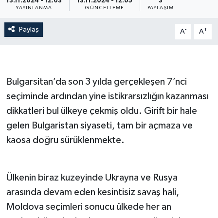
13.11.2024 - 12:03
13.11.2024 - 12:05
3
YAYINLANMA
GÜNCELLEME
PAYLAŞIM
Paylaş
-
+
A
A
Bulgarsitan’da son 3 yılda gerçekleşen 7’nci
seçiminde ardından yine istikrarsızlığın kazanması
dikkatleri bul ülkeye çekmiş oldu. Girift bir hale
gelen Bulgaristan siyaseti, tam bir açmaza ve
kaosa doğru sürüklenmekte.
Ülkenin biraz kuzeyinde Ukrayna ve Rusya
arasında devam eden kesintisiz savaş hali,
Moldova seçimleri sonucu ülkede her an