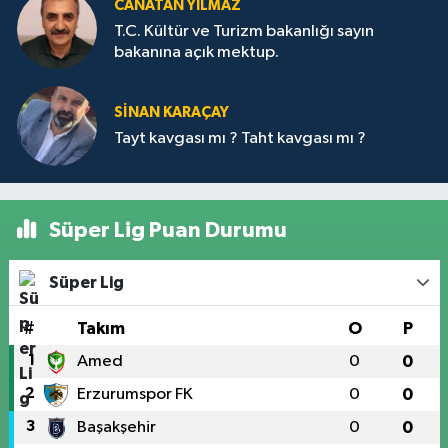
CANATAN YILMAZ
T.C. Kültür ve Turizm bakanlığı sayın
bakanına açık mektup.
SİNAN KARAÇAY
Tayt kavgası mı ? Taht kavgası mı ?
Süper Lig Puan Durumu
Süper Lig
#
Takım
O
P
1
Amed
0
0
2
Erzurumspor FK
0
0
3
Başakşehir
0
0