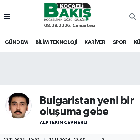
Kocaeli Nöbetçi Eczaneler
08.08.2026, Cumartesi
Kocaeli Hava Durumu
GÜNDEM
BİLİM TEKNOLOJİ
KARİYER
SPOR
KÜ
Kocaeli Trafik Yoğunluk Haritası
Süper Lig Puan Durumu ve Fikstür
Tüm Manşetler
Bulgaristan yeni bir
Son Dakika Haberleri
oluşuma gebe
Haber Arşivi
ALPTEKİN CEVHERLİ