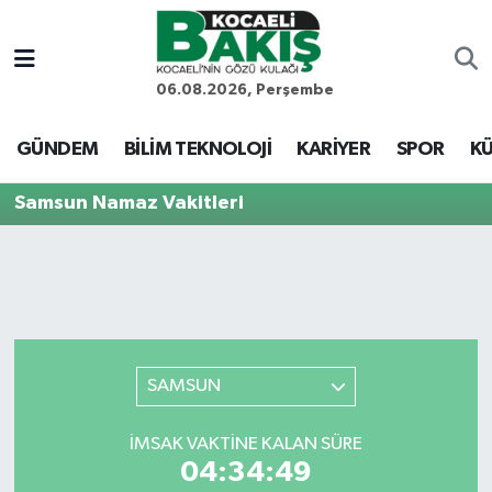
Kocaeli Nöbetçi Eczaneler
06.08.2026, Perşembe
Kocaeli Hava Durumu
GÜNDEM
BİLİM TEKNOLOJİ
KARİYER
SPOR
KÜ
Kocaeli Trafik Yoğunluk Haritası
Samsun Namaz Vakitleri
Süper Lig Puan Durumu ve Fikstür
Tüm Manşetler
Son Dakika Haberleri
SAMSUN
Haber Arşivi
İMSAK VAKTINE KALAN SÜRE
04:34:49