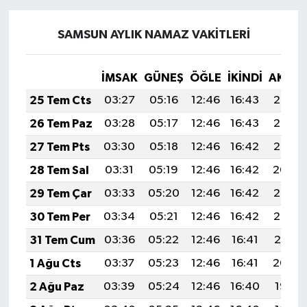
SAMSUN AYLIK NAMAZ VAKITLERI
İMSAK
GÜNEŞ
ÖĞLE
İKINDI
AKŞA
25 Tem Cts
03:27
05:16
12:46
16:43
20:07
26 Tem Paz
03:28
05:17
12:46
16:43
20:06
27 Tem Pts
03:30
05:18
12:46
16:42
20:05
28 Tem Sal
03:31
05:19
12:46
16:42
20:04
29 Tem Çar
03:33
05:20
12:46
16:42
20:03
30 Tem Per
03:34
05:21
12:46
16:42
20:02
31 Tem Cum
03:36
05:22
12:46
16:41
20:01
1 Ağu Cts
03:37
05:23
12:46
16:41
20:00
2 Ağu Paz
03:39
05:24
12:46
16:40
19:58