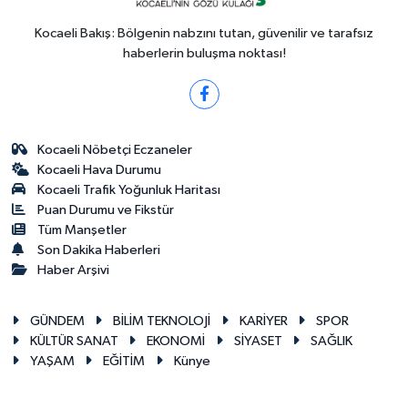
Kocaeli Bakış: Bölgenin nabzını tutan, güvenilir ve tarafsız
haberlerin buluşma noktası!
Kocaeli Nöbetçi Eczaneler
Kocaeli Hava Durumu
Kocaeli Trafik Yoğunluk Haritası
Puan Durumu ve Fikstür
Tüm Manşetler
Son Dakika Haberleri
Haber Arşivi
GÜNDEM
BİLİM TEKNOLOJİ
KARİYER
SPOR
KÜLTÜR SANAT
EKONOMİ
SİYASET
SAĞLIK
YAŞAM
EĞİTİM
Künye