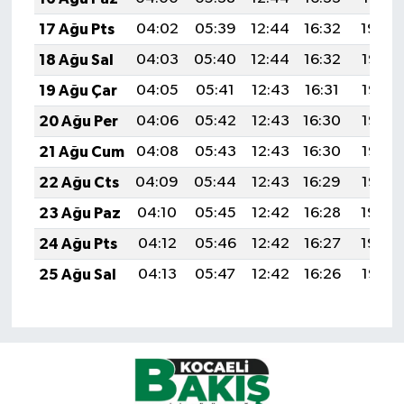
17 Ağu Pts
04:02
05:39
12:44
16:32
19:39
18 Ağu Sal
04:03
05:40
12:44
16:32
19:38
19 Ağu Çar
04:05
05:41
12:43
16:31
19:36
20 Ağu Per
04:06
05:42
12:43
16:30
19:35
21 Ağu Cum
04:08
05:43
12:43
16:30
19:33
22 Ağu Cts
04:09
05:44
12:43
16:29
19:32
23 Ağu Paz
04:10
05:45
12:42
16:28
19:30
24 Ağu Pts
04:12
05:46
12:42
16:27
19:29
25 Ağu Sal
04:13
05:47
12:42
16:26
19:27