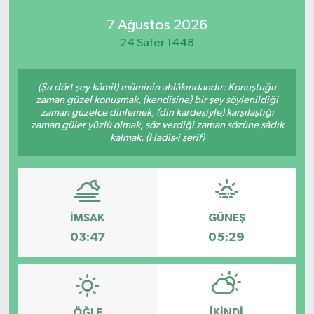
7 Ağustos 2026
24 Safer 1448
(Şu dört şey kâmil) müminin ahlâkındandır: Konuştuğu
zaman güzel konuşmak, (kendisine) bir şey söylenildiği
zaman güzelce dinlemek, (din kardeşiyle) karşılaştığı
zaman güler yüzlü olmak, söz verdiği zaman sözüne sâdık
kalmak. (Hadis-i şerif)
İMSAK
GÜNEŞ
03:47
05:29
ÖĞLE
İKINDI