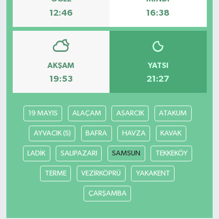
12:46
16:38
AKŞAM
YATSI
19:53
21:27
19 MAYIS
ALAÇAM
ASARCIK
ATAKUM
AYVACIK (S)
BAFRA
HAVZA
KAVAK
LADİK
SALIPAZARI
SAMSUN
TEKKEKÖY
TERME
VEZİRKÖPRÜ
YAKAKENT
ÇARŞAMBA