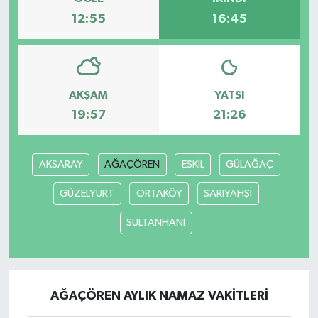
12:55
16:45
AKŞAM
YATSI
19:57
21:26
AKSARAY
AĞAÇÖREN
ESKİL
GÜLAĞAÇ
GÜZELYURT
ORTAKÖY
SARIYAHŞİ
SULTANHANI
AĞAÇÖREN AYLIK NAMAZ VAKITLERI