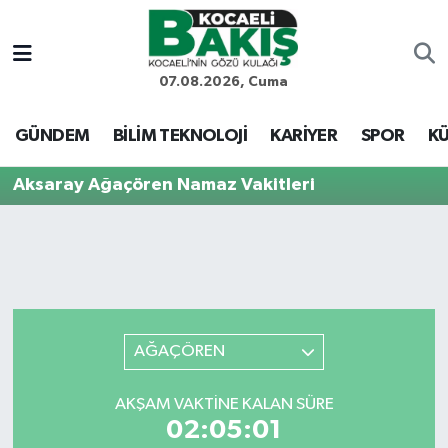
Kocaeli Nöbetçi Eczaneler
07.08.2026, Cuma
Kocaeli Hava Durumu
GÜNDEM
BİLİM TEKNOLOJİ
KARİYER
SPOR
KÜ
Kocaeli Trafik Yoğunluk Haritası
Aksaray Ağaçören Namaz Vakitleri
Süper Lig Puan Durumu ve Fikstür
Tüm Manşetler
Son Dakika Haberleri
AĞAÇÖREN
Haber Arşivi
AKŞAM VAKTINE KALAN SÜRE
02:05:01