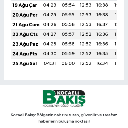
19 Ağu Çar
04:23
05:54
12:53
16:38
19:42
20 Ağu Per
04:25
05:55
12:53
16:38
19:41
21 Ağu Cum
04:26
05:56
12:53
16:37
19:39
22 Ağu Cts
04:27
05:57
12:52
16:36
19:38
23 Ağu Paz
04:28
05:58
12:52
16:36
19:36
24 Ağu Pts
04:30
05:59
12:52
16:35
19:35
25 Ağu Sal
04:31
06:00
12:52
16:34
19:33
Kocaeli Bakış: Bölgenin nabzını tutan, güvenilir ve tarafsız
haberlerin buluşma noktası!