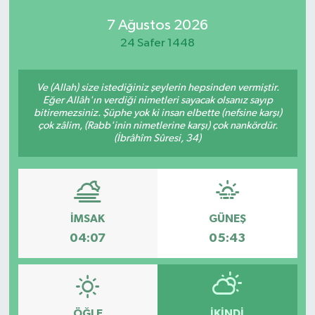
7 Ağustos 2026
24 Safer 1448
Ve (Allah) size istediğiniz şeylerin hepsinden vermiştir.
Eğer Allâh'ın verdiği nimetleri sayacak olsanız sayıp
bitiremezsiniz. Şüphe yok ki insan elbette (nefsine karşı)
çok zâlim, (Rabb'inin nimetlerine karşı) çok nankördür.
(İbrâhîm Sûresi, 34)
İMSAK
GÜNEŞ
04:07
05:43
ÖĞLE
İKINDI