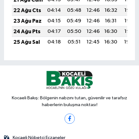
22 Ağu Cts
04:14
05:48
12:46
16:32
19:35
23 Ağu Paz
04:15
05:49
12:46
16:31
19:33
24 Ağu Pts
04:17
05:50
12:46
16:30
19:32
25 Ağu Sal
04:18
05:51
12:45
16:30
19:30
Kocaeli Bakış: Bölgenin nabzını tutan, güvenilir ve tarafsız
haberlerin buluşma noktası!
Kocaeli Nöbetçi Eczaneler