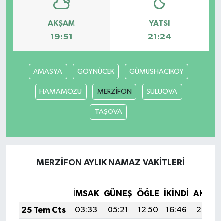
AKŞAM
YATSI
19:51
21:24
AMASYA
GÖYNÜCEK
GÜMÜŞHACIKÖY
HAMAMÖZÜ
MERZİFON
SULUOVA
TAŞOVA
MERZİFON AYLIK NAMAZ VAKITLERI
İMSAK
GÜNEŞ
ÖĞLE
İKINDI
AKŞA
25 Tem Cts
03:33
05:21
12:50
16:46
20:09