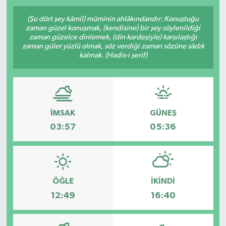
(Şu dört şey kâmil) müminin ahlâkındandır: Konuştuğu
zaman güzel konuşmak, (kendisine) bir şey söylenildiği
zaman güzelce dinlemek, (din kardeşiyle) karşılaştığı
zaman güler yüzlü olmak, söz verdiği zaman sözüne sâdık
kalmak. (Hadis-i şerif)
İMSAK
GÜNEŞ
03:57
05:36
ÖĞLE
İKINDI
12:49
16:40