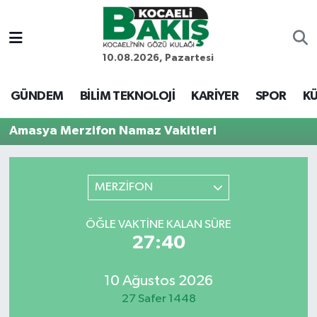
Kocaeli Nöbetçi Eczaneler
10.08.2026, Pazartesi
Kocaeli Hava Durumu
GÜNDEM
BİLİM TEKNOLOJİ
KARİYER
SPOR
KÜ
Kocaeli Trafik Yoğunluk Haritası
Amasya Merzifon Namaz Vakitleri
Süper Lig Puan Durumu ve Fikstür
MERZİFON
Tüm Manşetler
ÖĞLE VAKTINE KALAN SÜRE
Son Dakika Haberleri
27:40
Haber Arşivi
10 Ağustos 2026
27 Safer 1448