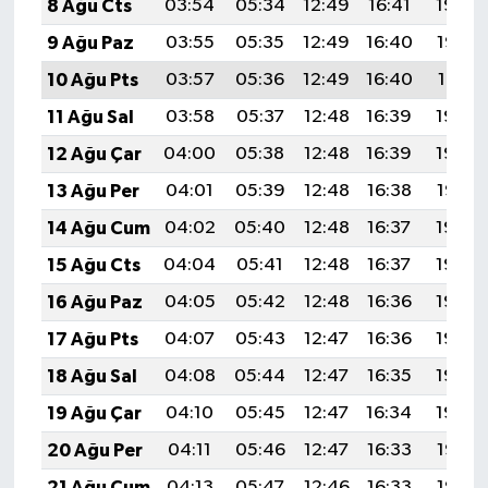
8 Ağu Cts
03:54
05:34
12:49
16:41
19:54
9 Ağu Paz
03:55
05:35
12:49
16:40
19:53
10 Ağu Pts
03:57
05:36
12:49
16:40
19:51
11 Ağu Sal
03:58
05:37
12:48
16:39
19:50
12 Ağu Çar
04:00
05:38
12:48
16:39
19:49
13 Ağu Per
04:01
05:39
12:48
16:38
19:47
14 Ağu Cum
04:02
05:40
12:48
16:37
19:46
15 Ağu Cts
04:04
05:41
12:48
16:37
19:45
16 Ağu Paz
04:05
05:42
12:48
16:36
19:43
17 Ağu Pts
04:07
05:43
12:47
16:36
19:42
18 Ağu Sal
04:08
05:44
12:47
16:35
19:40
19 Ağu Çar
04:10
05:45
12:47
16:34
19:39
20 Ağu Per
04:11
05:46
12:47
16:33
19:38
21 Ağu Cum
04:13
05:47
12:46
16:33
19:36