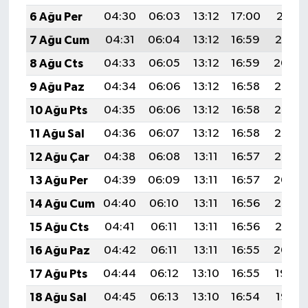
6 Ağu Per
04:30
06:03
13:12
17:00
20:11
7 Ağu Cum
04:31
06:04
13:12
16:59
20:10
8 Ağu Cts
04:33
06:05
13:12
16:59
20:09
9 Ağu Paz
04:34
06:06
13:12
16:58
20:08
10 Ağu Pts
04:35
06:06
13:12
16:58
20:07
11 Ağu Sal
04:36
06:07
13:12
16:58
20:06
12 Ağu Çar
04:38
06:08
13:11
16:57
20:05
13 Ağu Per
04:39
06:09
13:11
16:57
20:04
14 Ağu Cum
04:40
06:10
13:11
16:56
20:02
15 Ağu Cts
04:41
06:11
13:11
16:56
20:01
16 Ağu Paz
04:42
06:11
13:11
16:55
20:00
17 Ağu Pts
04:44
06:12
13:10
16:55
19:59
18 Ağu Sal
04:45
06:13
13:10
16:54
19:57