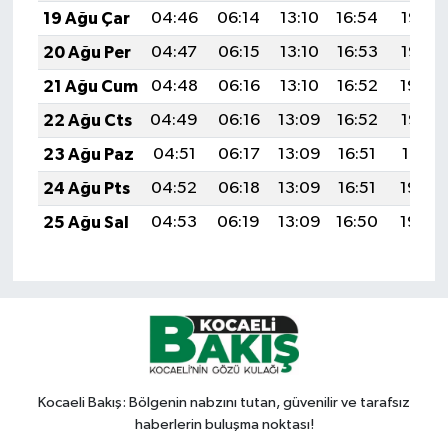
19 Ağu Çar
04:46
06:14
13:10
16:54
19:56
20 Ağu Per
04:47
06:15
13:10
16:53
19:55
21 Ağu Cum
04:48
06:16
13:10
16:52
19:54
22 Ağu Cts
04:49
06:16
13:09
16:52
19:52
23 Ağu Paz
04:51
06:17
13:09
16:51
19:51
24 Ağu Pts
04:52
06:18
13:09
16:51
19:50
25 Ağu Sal
04:53
06:19
13:09
16:50
19:48
Kocaeli Bakış: Bölgenin nabzını tutan, güvenilir ve tarafsız
haberlerin buluşma noktası!