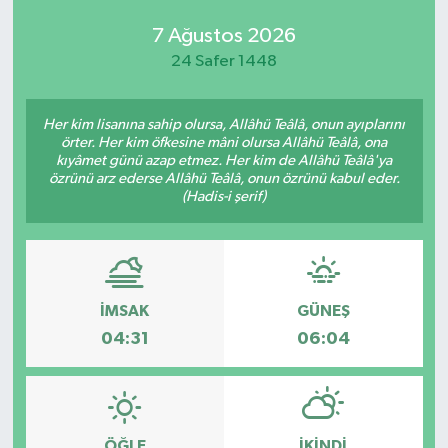
7 Ağustos 2026
24 Safer 1448
Her kim lisanına sahip olursa, Allâhü Teâlâ, onun ayıplarını
örter. Her kim öfkesine mâni olursa Allâhü Teâlâ, ona
kıyâmet günü azap etmez. Her kim de Allâhü Teâlâ'ya
özrünü arz ederse Allâhü Teâlâ, onun özrünü kabul eder.
(Hadis-i şerif)
İMSAK
GÜNEŞ
04:31
06:04
ÖĞLE
İKINDI