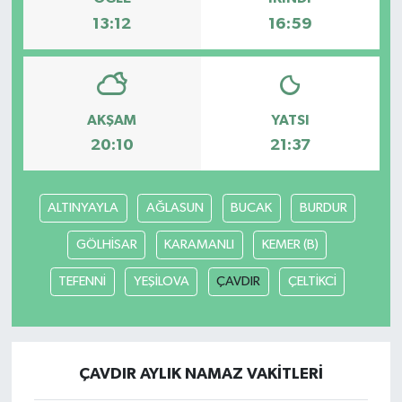
13:12
16:59
AKŞAM
YATSI
20:10
21:37
ALTINYAYLA
AĞLASUN
BUCAK
BURDUR
GÖLHİSAR
KARAMANLI
KEMER (B)
TEFENNİ
YEŞİLOVA
ÇAVDIR
ÇELTİKCİ
ÇAVDIR AYLIK NAMAZ VAKITLERI