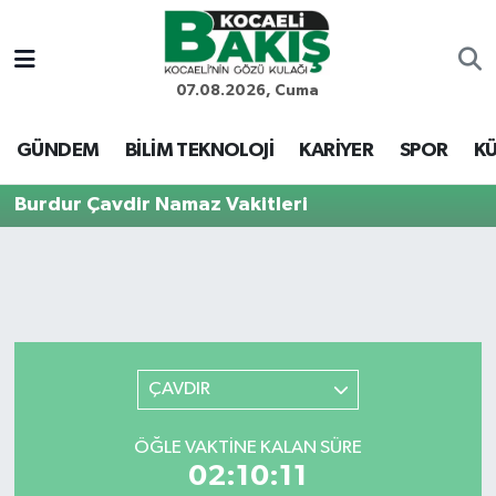
Kocaeli Nöbetçi Eczaneler
07.08.2026, Cuma
Kocaeli Hava Durumu
GÜNDEM
BİLİM TEKNOLOJİ
KARİYER
SPOR
KÜ
Kocaeli Trafik Yoğunluk Haritası
Burdur Çavdir Namaz Vakitleri
Süper Lig Puan Durumu ve Fikstür
Tüm Manşetler
Son Dakika Haberleri
ÇAVDIR
Haber Arşivi
ÖĞLE VAKTINE KALAN SÜRE
02:10:11