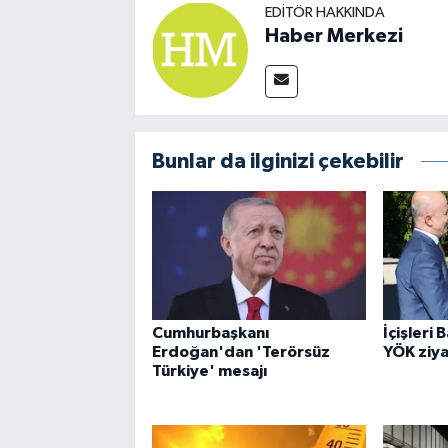
EDITÖR HAKKINDA
Haber Merkezi
Bunlar da ilginizi çekebilir
Cumhurbaşkanı
İçişleri 
Erdoğan'dan 'Terörsüz
YÖK ziya
Türkiye' mesajı