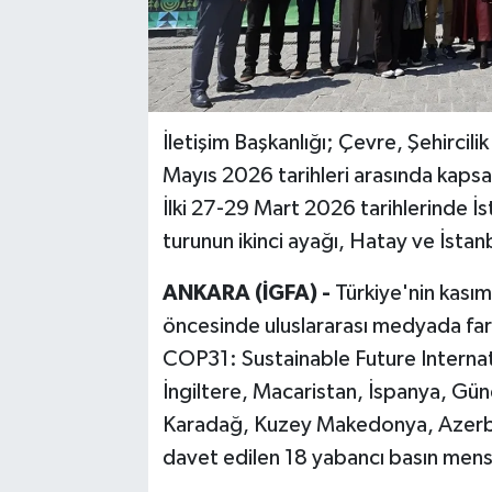
İletişim Başkanlığı; Çevre, Şehircilik 
Mayıs 2026 tarihleri arasında kapsa
İlki 27-29 Mart 2026 tarihlerinde 
turunun ikinci ayağı, Hatay ve İstan
ANKARA (İGFA) -
Türkiye'nin kası
öncesinde uluslararası medyada fark
COP31: Sustainable Future Internat
İngiltere, Macaristan, İspanya, Güne
Karadağ, Kuzey Makedonya, Azerb
davet edilen 18 yabancı basın mens