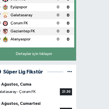
6
Eyüpspor
0
0
7
Galatasaray
0
0
8
Çorum FK
0
0
9
Gaziantep FK
0
0
0
Alanyaspor
0
0
Detaylar için tıklayın
Süper Lig Fikstür
4 Ağustos, Cuma
latasaray - Çorum FK
21:30
5 Ağustos, Cumartesi