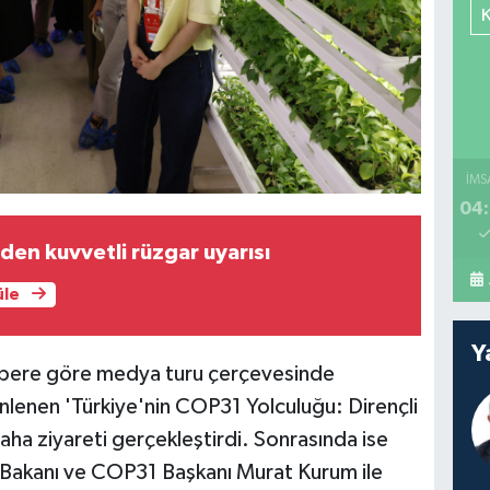
İMS
04:
den kuvvetli rüzgar uyarısı
üle
Y
 habere göre medya turu çerçevesinde
enlenen 'Türkiye'nin COP31 Yolculuğu: Dirençli
aha ziyareti gerçekleştirdi. Sonrasında ise
ği Bakanı ve COP31 Başkanı Murat Kurum ile