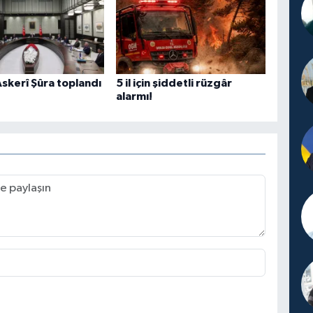
skerî Şûra toplandı
5 il için şiddetli rüzgâr
alarmı!