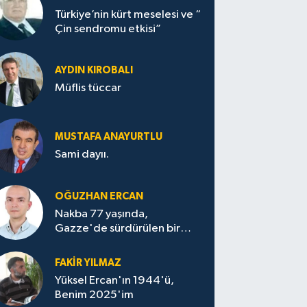
Türkiye’nin kürt meselesi ve “
Çin sendromu etkisi”
AYDIN KIROBALI
Müflis tüccar
MUSTAFA ANAYURTLU
Sami dayıı.
OĞUZHAN ERCAN
Nakba 77 yaşında,
Gazze'de sürdürülen bir
felaketin sessizliği
FAKİR YILMAZ
Yüksel Ercan'ın 1944'ü,
Benim 2025'im