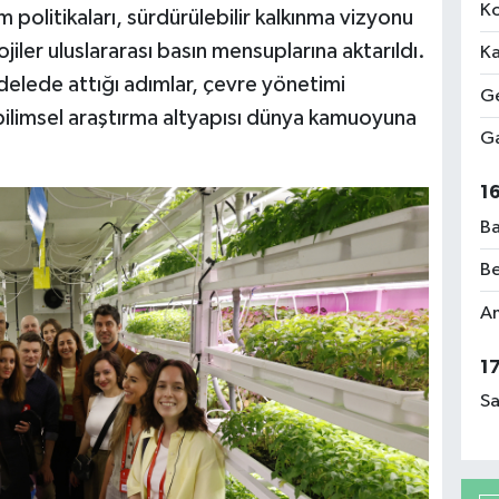
Ko
m politikaları, sürdürülebilir kalkınma vizyonu
ojiler uluslararası basın mensuplarına aktarıldı.
Ka
adelede attığı adımlar, çevre yönetimi
Ge
 bilimsel araştırma altyapısı dünya kamuoyuna
Ga
1
Ba
Be
Am
1
Sa