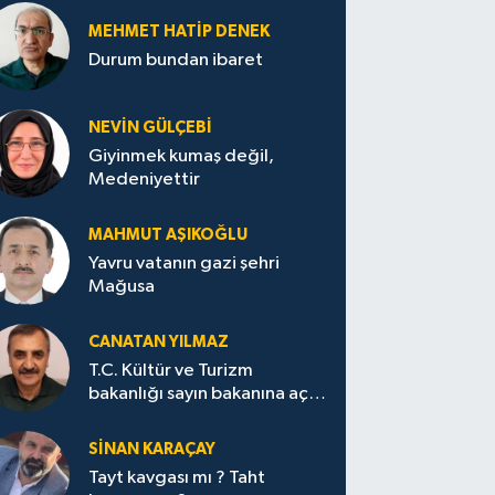
MEHMET HATİP DENEK
Durum bundan ibaret
NEVİN GÜLÇEBİ
Giyinmek kumaş değil,
Medeniyettir
MAHMUT AŞIKOĞLU
Yavru vatanın gazi şehri
Mağusa
CANATAN YILMAZ
T.C. Kültür ve Turizm
bakanlığı sayın bakanına açık
mektup.
SİNAN KARAÇAY
Tayt kavgası mı ? Taht