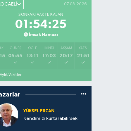
KOCAELİ
07.08.2026
SONRAKI VAKTE KALAN
01:54:24
İmsak Namazı
AK
GÜNEŞ
ÖĞLE
İKINDI
AKŞAM
YATSI
15
05:55
13:11
17:03
20:17
21:51
Aylık Vakitler
azarlar
YÜKSEL ERCAN
Kendimizi kurtarabilirsek.