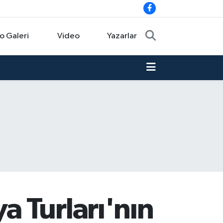
o Galeri
Video
Yazarlar
 Turları'nın