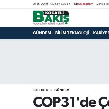
47,6704
55,0406
64,2
07-08-2026
USD
EUR
GBP
Kocaeli Nöbetçi Eczaneler
Kocaeli Hava Durumu
GÜNDEM
BİLİM TEKNOLOJİ
KARİYE
Kocaeli Trafik Yoğunluk Haritası
Süper Lig Puan Durumu ve Fikstür
Tüm Manşetler
Son Dakika Haberleri
HABERLER
GÜNDEM
Haber Arşivi
COP31'de Çev