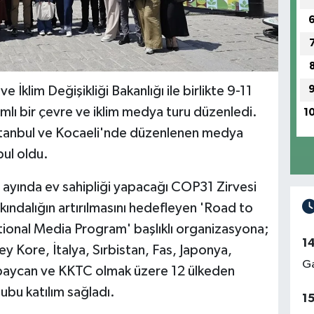
ve İklim Değişikliği Bakanlığı ile birlikte 9-11
mlı bir çevre ve iklim medya turu düzenledi.
1
İstanbul ve Kocaeli'nde düzenlenen medya
bul oldu.
m ayında ev sahipliği yapacağı COP31 Zirvesi
ındalığın artırılmasını hedefleyen 'Road to
ional Media Program' başlıklı organizasyona;
1
y Kore, İtalya, Sırbistan, Fas, Japonya,
Ga
aycan ve KKTC olmak üzere 12 ülkeden
ubu katılım sağladı.
1