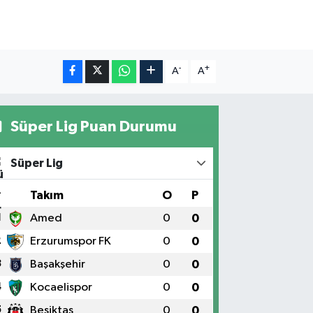
-
+
A
A
Süper Lig Puan Durumu
Süper Lig
#
Takım
O
P
1
Amed
0
0
2
Erzurumspor FK
0
0
3
Başakşehir
0
0
4
Kocaelispor
0
0
5
Beşiktaş
0
0