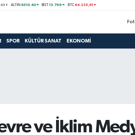
143
6510.40
13.799
64.225,61
ALTIN
BİST
BTC
Fot
R
SPOR
KÜLTÜR SANAT
EKONOMİ
re ve İklim Medya