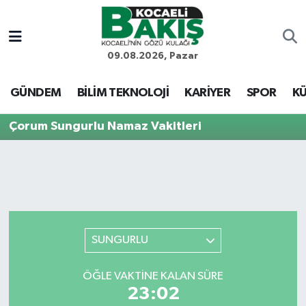
Kocaeli Nöbetçi Eczaneler
09.08.2026, Pazar
Kocaeli Hava Durumu
GÜNDEM
BİLİM TEKNOLOJİ
KARİYER
SPOR
KÜ
Kocaeli Trafik Yoğunluk Haritası
Çorum Sungurlu Namaz Vakitleri
Süper Lig Puan Durumu ve Fikstür
Tüm Manşetler
Son Dakika Haberleri
SUNGURLU
Haber Arşivi
ÖĞLE VAKTINE KALAN SÜRE
23:02