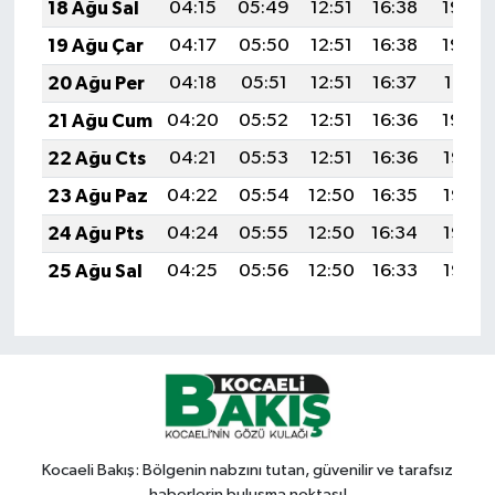
18 Ağu Sal
04:15
05:49
12:51
16:38
19:44
19 Ağu Çar
04:17
05:50
12:51
16:38
19:42
20 Ağu Per
04:18
05:51
12:51
16:37
19:41
21 Ağu Cum
04:20
05:52
12:51
16:36
19:39
22 Ağu Cts
04:21
05:53
12:51
16:36
19:38
23 Ağu Paz
04:22
05:54
12:50
16:35
19:36
24 Ağu Pts
04:24
05:55
12:50
16:34
19:35
25 Ağu Sal
04:25
05:56
12:50
16:33
19:33
Kocaeli Bakış: Bölgenin nabzını tutan, güvenilir ve tarafsız
haberlerin buluşma noktası!