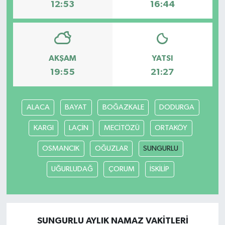
12:53
16:44
AKŞAM
YATSI
19:55
21:27
ALACA
BAYAT
BOĞAZKALE
DODURGA
KARGI
LAÇİN
MECİTÖZÜ
ORTAKÖY
OSMANCIK
OĞUZLAR
SUNGURLU
UĞURLUDAĞ
ÇORUM
İSKİLİP
SUNGURLU AYLIK NAMAZ VAKITLERI