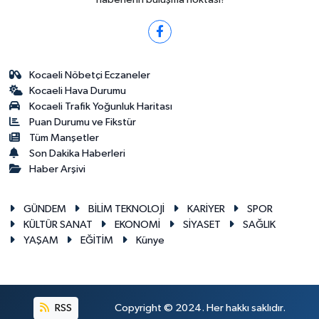
Kocaeli Nöbetçi Eczaneler
Kocaeli Hava Durumu
Kocaeli Trafik Yoğunluk Haritası
Puan Durumu ve Fikstür
Tüm Manşetler
Son Dakika Haberleri
Haber Arşivi
GÜNDEM
BİLİM TEKNOLOJİ
KARİYER
SPOR
KÜLTÜR SANAT
EKONOMİ
SİYASET
SAĞLIK
YAŞAM
EĞİTİM
Künye
RSS
Copyright © 2024. Her hakkı saklıdır.