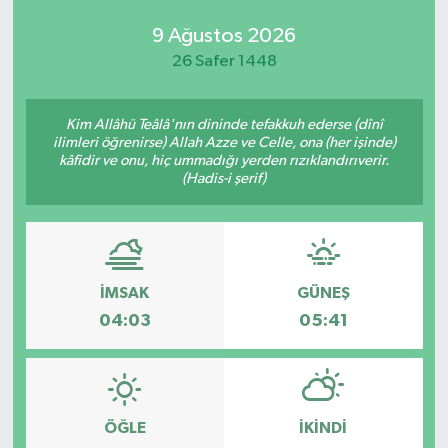
9 Ağustos 2026
26 Safer 1448
Kim Allâhü Teâlâ'nın dininde tefakkuh ederse (dînî
ilimleri öğrenirse) Allah Azze ve Celle, ona (her işinde)
kâfidir ve onu, hiç ummadığı yerden rızıklandırıverir.
(Hadis-i şerif)
İMSAK
GÜNEŞ
04:03
05:41
ÖĞLE
İKINDI