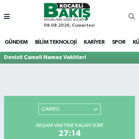
Kocaeli Nöbetçi Eczaneler
08.08.2026, Cumartesi
Kocaeli Hava Durumu
GÜNDEM
BİLİM TEKNOLOJİ
KARİYER
SPOR
KÜ
Kocaeli Trafik Yoğunluk Haritası
Denizli Çameli Namaz Vakitleri
Süper Lig Puan Durumu ve Fikstür
Tüm Manşetler
Son Dakika Haberleri
ÇAMELİ
Haber Arşivi
AKŞAM VAKTINE KALAN SÜRE
27:14