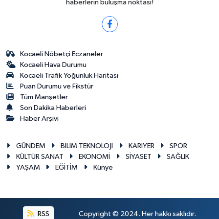
haberlerin buluşma noktası!
Kocaeli Nöbetçi Eczaneler
Kocaeli Hava Durumu
Kocaeli Trafik Yoğunluk Haritası
Puan Durumu ve Fikstür
Tüm Manşetler
Son Dakika Haberleri
Haber Arşivi
GÜNDEM
BİLİM TEKNOLOJİ
KARİYER
SPOR
KÜLTÜR SANAT
EKONOMİ
SİYASET
SAĞLIK
YAŞAM
EĞİTİM
Künye
RSS
Copyright © 2024. Her hakkı saklıdır.