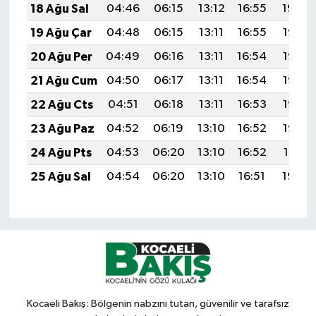
18 Ağu Sal
04:46
06:15
13:12
16:55
19:59
19 Ağu Çar
04:48
06:15
13:11
16:55
19:57
20 Ağu Per
04:49
06:16
13:11
16:54
19:56
21 Ağu Cum
04:50
06:17
13:11
16:54
19:55
22 Ağu Cts
04:51
06:18
13:11
16:53
19:53
23 Ağu Paz
04:52
06:19
13:10
16:52
19:52
24 Ağu Pts
04:53
06:20
13:10
16:52
19:51
25 Ağu Sal
04:54
06:20
13:10
16:51
19:49
Kocaeli Bakış: Bölgenin nabzını tutan, güvenilir ve tarafsız