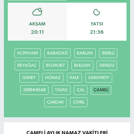
AKŞAM
YATSI
20:11
21:36
ACIPAYAM
BABADAĞ
BAKLAN
BEKİLLİ
BEYAĞAÇ
BOZKURT
BULDAN
DENİZLİ
GÜNEY
HONAZ
KALE
SARAYKÖY
SERİNHİSAR
TAVAS
ÇAL
ÇAMELİ
ÇARDAK
ÇİVRİL
ÇAMELİ AYLIK NAMAZ VAKITLERI