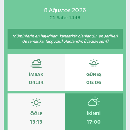
8 Ağustos 2026
25 Safer 1448
Müminlerin en hayırlıları, kanaatkâr olanlarıdır, en şerlileri
de tamahkâr (açgözlü) olanlarıdır. (Hadis-i şerif)
İMSAK
GÜNEŞ
04:34
06:06
ÖĞLE
İKINDI
13:13
17:00