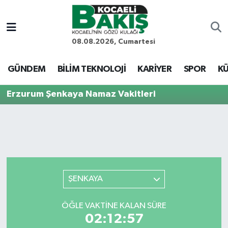
Kocaeli Nöbetçi Eczaneler
08.08.2026, Cumartesi
Kocaeli Hava Durumu
GÜNDEM
BİLİM TEKNOLOJİ
KARİYER
SPOR
KÜ
Kocaeli Trafik Yoğunluk Haritası
Erzurum Şenkaya Namaz Vakitleri
Süper Lig Puan Durumu ve Fikstür
Tüm Manşetler
Son Dakika Haberleri
ŞENKAYA
Haber Arşivi
ÖĞLE VAKTINE KALAN SÜRE
02:12:57