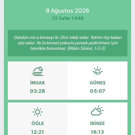
8 Ağustos 2026
25 Safer 1448
Gördün mü o kimseyi ki: Dini inkâr eder. Yetimi itip kakan
işte odur. Ve (o kimse) yoksula yemek yedirilmesi için
teşvikte bulunmaz. (Mâûn Sûresi, 1-2-3)
İMSAK
GÜNEŞ
03:28
05:07
ÖĞLE
İKINDI
12:21
16:13