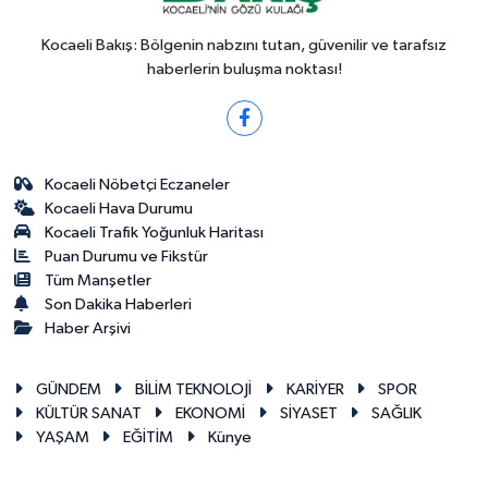
Kocaeli Bakış: Bölgenin nabzını tutan, güvenilir ve tarafsız
haberlerin buluşma noktası!
Kocaeli Nöbetçi Eczaneler
Kocaeli Hava Durumu
Kocaeli Trafik Yoğunluk Haritası
Puan Durumu ve Fikstür
Tüm Manşetler
Son Dakika Haberleri
Haber Arşivi
GÜNDEM
BİLİM TEKNOLOJİ
KARİYER
SPOR
KÜLTÜR SANAT
EKONOMİ
SİYASET
SAĞLIK
YAŞAM
EĞİTİM
Künye