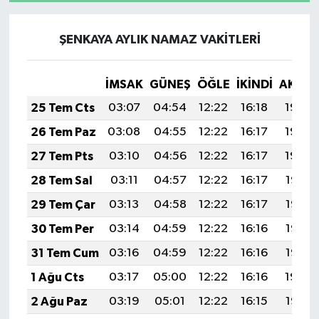
ŞENKAYA AYLIK NAMAZ VAKITLERI
İMSAK
GÜNEŞ
ÖĞLE
İKINDI
AKŞA
25 Tem Cts
03:07
04:54
12:22
16:18
19:40
26 Tem Paz
03:08
04:55
12:22
16:17
19:40
27 Tem Pts
03:10
04:56
12:22
16:17
19:39
28 Tem Sal
03:11
04:57
12:22
16:17
19:38
29 Tem Çar
03:13
04:58
12:22
16:17
19:37
30 Tem Per
03:14
04:59
12:22
16:16
19:36
31 Tem Cum
03:16
04:59
12:22
16:16
19:35
1 Ağu Cts
03:17
05:00
12:22
16:16
19:34
2 Ağu Paz
03:19
05:01
12:22
16:15
19:33