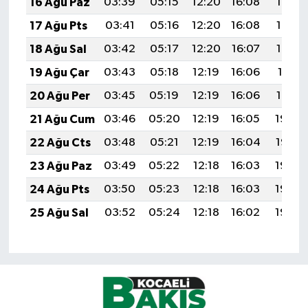
16 Ağu Paz
03:39
05:15
12:20
16:08
19:15
17 Ağu Pts
03:41
05:16
12:20
16:08
19:14
18 Ağu Sal
03:42
05:17
12:20
16:07
19:12
19 Ağu Çar
03:43
05:18
12:19
16:06
19:11
20 Ağu Per
03:45
05:19
12:19
16:06
19:10
21 Ağu Cum
03:46
05:20
12:19
16:05
19:08
22 Ağu Cts
03:48
05:21
12:19
16:04
19:07
23 Ağu Paz
03:49
05:22
12:18
16:03
19:05
24 Ağu Pts
03:50
05:23
12:18
16:03
19:04
25 Ağu Sal
03:52
05:24
12:18
16:02
19:02