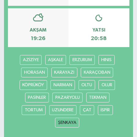
AKŞAM
YATSI
19:26
20:58
AZİZİYE
AŞKALE
ERZURUM
HINIS
HORASAN
KARAYAZI
KARAÇOBAN
KÖPRÜKÖY
NARMAN
OLTU
OLUR
PASİNLER
PAZARYOLU
TEKMAN
TORTUM
UZUNDERE
ÇAT
İSPİR
ŞENKAYA