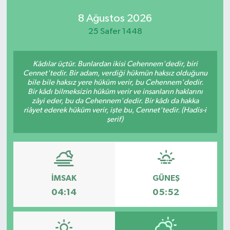
8 Ağustos 2026
25 Safer 1448
Kâdılar üçtür. Bunlardan ikisi Cehennem'dedir, biri
Cennet'tedir. Bir adam, verdiği hükmün haksız olduğunu
bile bile haksız yere hüküm verir, bu Cehennem'dedir.
Bir kâdı bilmeksizin hüküm verir ve insanların haklarını
zâyi eder, bu da Cehennem'dedir. Bir kâdı da hakka
riâyet ederek hüküm verir, işte bu, Cennet'tedir. (Hadis-i
şerif)
İMSAK
GÜNEŞ
04:14
05:52