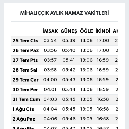
MİHALIÇÇIK AYLIK NAMAZ VAKITLERI
İMSAK
GÜNEŞ
ÖĞLE
İKINDI
AKŞA
25 Tem Cts
03:54
05:39
13:06
17:00
20:22
26 Tem Paz
03:56
05:40
13:06
17:00
20:21
27 Tem Pts
03:57
05:41
13:06
16:59
20:20
28 Tem Sal
03:58
05:42
13:06
16:59
20:19
29 Tem Çar
04:00
05:43
13:06
16:59
20:18
30 Tem Per
04:01
05:44
13:06
16:59
20:17
31 Tem Cum
04:03
05:45
13:05
16:58
20:16
1 Ağu Cts
04:04
05:45
13:05
16:58
20:15
2 Ağu Paz
04:06
05:46
13:05
16:58
20:14
3 Ağu Pts
04:07
05:47
13:05
16:57
20:13