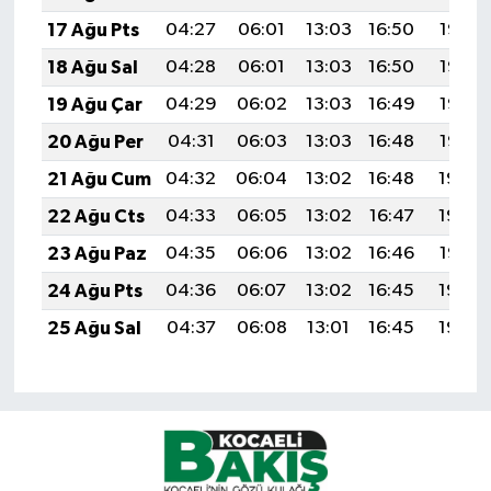
17 Ağu Pts
04:27
06:01
13:03
16:50
19:56
18 Ağu Sal
04:28
06:01
13:03
16:50
19:55
19 Ağu Çar
04:29
06:02
13:03
16:49
19:53
20 Ağu Per
04:31
06:03
13:03
16:48
19:52
21 Ağu Cum
04:32
06:04
13:02
16:48
19:50
22 Ağu Cts
04:33
06:05
13:02
16:47
19:49
23 Ağu Paz
04:35
06:06
13:02
16:46
19:47
24 Ağu Pts
04:36
06:07
13:02
16:45
19:46
25 Ağu Sal
04:37
06:08
13:01
16:45
19:45