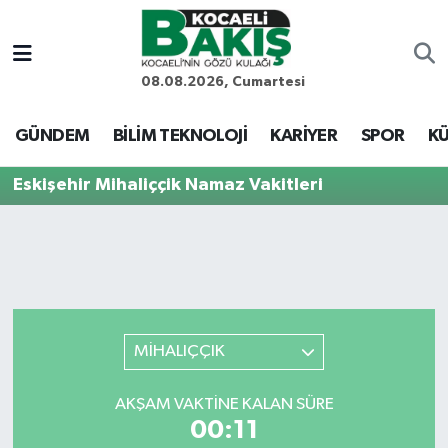
Kocaeli Nöbetçi Eczaneler
08.08.2026, Cumartesi
Kocaeli Hava Durumu
GÜNDEM
BİLİM TEKNOLOJİ
KARİYER
SPOR
KÜ
Kocaeli Trafik Yoğunluk Haritası
Eskişehir Mihaliççik Namaz Vakitleri
Süper Lig Puan Durumu ve Fikstür
Tüm Manşetler
Son Dakika Haberleri
MİHALIÇÇIK
Haber Arşivi
AKŞAM VAKTINE KALAN SÜRE
00:11