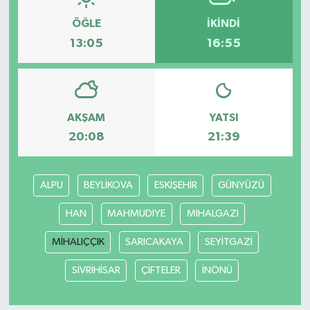
ÖĞLE
İKINDI
13:05
16:55
AKŞAM
YATSI
20:08
21:39
ALPU
BEYLİKOVA
ESKİŞEHİR
GÜNYÜZÜ
HAN
MAHMUDİYE
MİHALGAZİ
MİHALIÇÇIK
SARICAKAYA
SEYİTGAZİ
SİVRİHİSAR
ÇİFTELER
İNÖNÜ