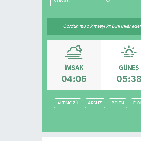
KUMLU
Gördün mü o kimseyi ki: Dini inkâr eder.
İMSAK
GÜNEŞ
04:06
05:3
ALTINÖZÜ
ARSUZ
BELEN
DÖ