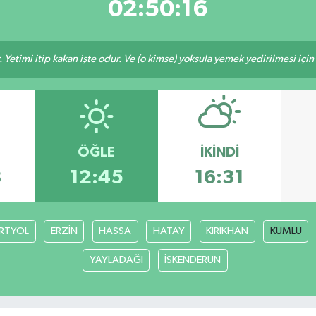
02:50:15
 Yetimi itip kakan işte odur. Ve (o kimse) yoksula yemek yedirilmesi içi
ÖĞLE
İKINDI
8
12:45
16:31
RTYOL
ERZİN
HASSA
HATAY
KIRIKHAN
KUMLU
YAYLADAĞI
İSKENDERUN