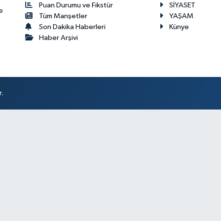
Puan Durumu ve Fikstür
SİYASET
e
Tüm Manşetler
YAŞAM
Son Dakika Haberleri
Künye
Haber Arşivi
r.