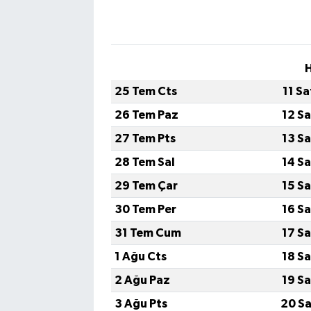
H
25 Tem Cts
11 S
26 Tem Paz
12 S
27 Tem Pts
13 S
28 Tem Sal
14 S
29 Tem Çar
15 S
30 Tem Per
16 S
31 Tem Cum
17 S
1 Ağu Cts
18 S
2 Ağu Paz
19 S
3 Ağu Pts
20 Sa