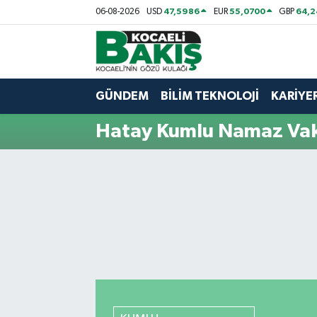
47,5986
55,0700
64,2
06-08-2026
USD
EUR
GBP
Kocaeli Nöbetçi Eczaneler
Kocaeli Hava Durumu
GÜNDEM
BİLİM TEKNOLOJİ
KARİYE
Kocaeli Trafik Yoğunluk Haritası
Hatay Kumlu Namaz Vaki
Süper Lig Puan Durumu ve Fikstür
Tüm Manşetler
Son Dakika Haberleri
Haber Arşivi