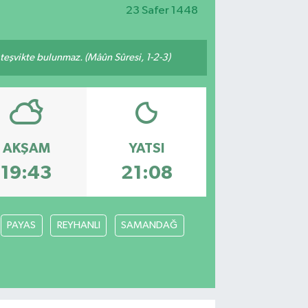
23 Safer 1448
n teşvikte bulunmaz. (Mâûn Sûresi, 1-2-3)
AKŞAM
YATSI
19:43
21:08
PAYAS
REYHANLI
SAMANDAĞ