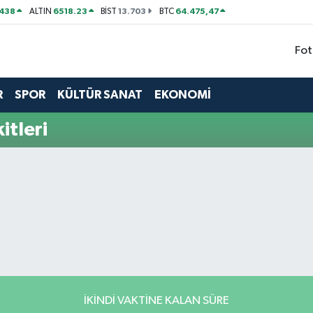
438
6518.23
13.703
64.475,47
ALTIN
BİST
BTC
Fot
R
SPOR
KÜLTÜR SANAT
EKONOMİ
tleri
İKINDI VAKTINE KALAN SÜRE