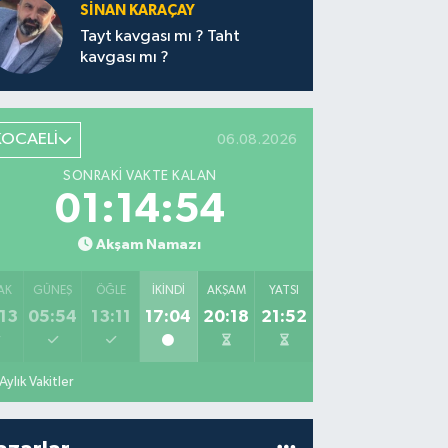
SİNAN KARAÇAY
Tayt kavgası mı ? Taht
kavgası mı ?
KOCAELİ
06.08.2026
SONRAKI VAKTE KALAN
01:14:53
Akşam Namazı
AK
GÜNEŞ
ÖĞLE
İKINDI
AKŞAM
YATSI
13
05:54
13:11
17:04
20:18
21:52
Aylık Vakitler