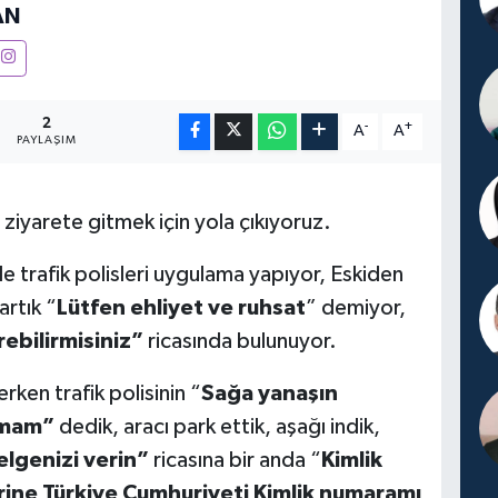
AN
2
-
+
A
A
PAYLAŞIM
ziyarete gitmek için yola çıkıyoruz.
 trafik polisleri uygulama yapıyor, Eskiden
artık “
Lütfen ehliyet ve ruhsat
” demiyor,
rebilirmisiniz”
ricasında bulunuyor.
erken trafik polisinin “
Sağa yanaşın
mam”
dedik, aracı park ettik, aşağı indik,
elgenizi verin”
ricasına bir anda “
Kimlik
ine Türkiye Cumhuriyeti Kimlik numaramı