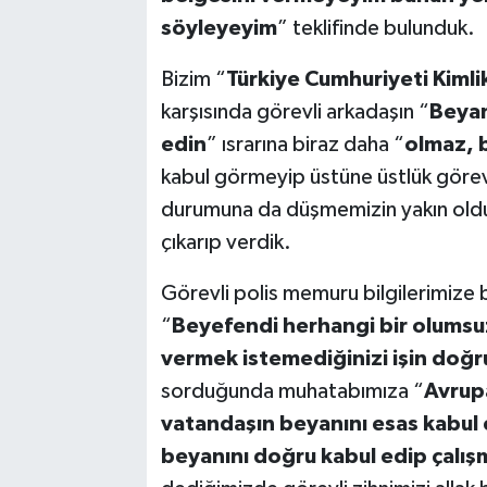
söyleyeyim
” teklifinde bulunduk.
Bizim “
Türkiye Cumhuriyeti Kiml
karşısında görevli arkadaşın “
Beyan
edin
” ısrarına biraz daha “
olmaz, 
kabul görmeyip üstüne üstlük görev
durumuna da düşmemizin yakın olduğ
çıkarıp verdik.
Görevli polis memuru bilgilerimize 
“
Beyefendi herhangi bir olumsuz
vermek istemediğinizi işin doğ
sorduğunda muhatabımıza “
Avrupa
vatandaşın beyanını esas kabul e
beyanını doğru kabul edip çalış