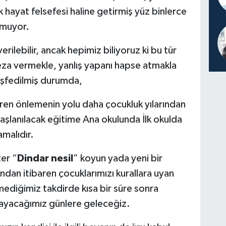
 hayat felsefesi haline getirmiş yüz binlerce
lmuyor.
verilebilir, ancak hepimiz biliyoruz ki bu tür
eza vermekle, yanlış yapanı hapse atmakla
eşfedilmiş durumda,
baren önlemenin yolu daha çocukluk yılarından
aşlanılacak eğitime Ana okulunda İlk okulda
malıdır.
ter “
Dindar nesil
” koyun yada yeni bir
ından itibaren çocuklarımızı kurallara uyan
ediğimiz takdirde kısa bir süre sonra
rayacağımız günlere geleceğiz.