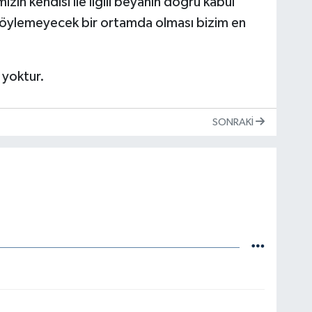
ızın kendisi ile ilgili beyanın doğru kabul
n söylemeyecek bir ortamda olması bizim en
 yoktur.
SONRAKI