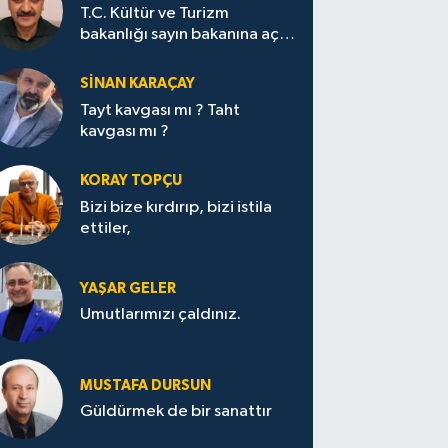
T.C. Kültür ve Turizm
bakanlığı sayın bakanına açık
mektup.
SİNAN KARAÇAY
Tayt kavgası mı ? Taht
kavgası mı ?
KORAY TOPÇU
Bizi bize kırdırıp, bizi istila
ettiler,
YAŞAR GELER
Umutlarımızı çaldınız.
MUSTAFA DURSUN
Güldürmek de bir sanattır