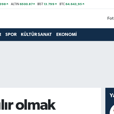
2398
6500.87
13.799
64.643,95
ALTIN
BİST
BTC
Fot
R
SPOR
KÜLTÜR SANAT
EKONOMİ
Y
lır olmak