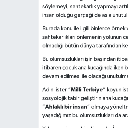
söylemeyi, sahtekarlık yapmayı artık
insan olduğu gerçeği de asla unutu
Burada konu ile ilgili binlerce örnek 
sahtekarlıkları önlemenin yolunun c
olmadığı bütün dünya tarafından k
Bu olumsuzlukları işin başından iti
itibaren çocuk ana kucağında iken b
devam edilmesi ile olacağı unutulma
Adını ister “
Milli Terbiye
” koyun is
sosyolojik tabir geliştirin ana kucağ
“
Ahlaklı bir insan
” olmaya yöneltm
yaşadığımız bu olumsuzlukları da a