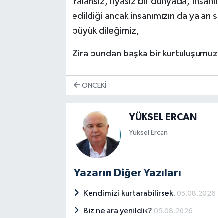
Yalansız, riyasız bir dünyada, İnsanım
edildiği ancak insanımızın da yala
büyük dileğimiz,
Zira bundan başka bir kurtuluşumuz
ÖNCEKI
YÜKSEL ERCAN
Yüksel Ercan
Yazarın Diğer Yazıları
Kendimizi kurtarabilirsek.
06.08.2026
Biz ne ara yenildik?
05.08.2026