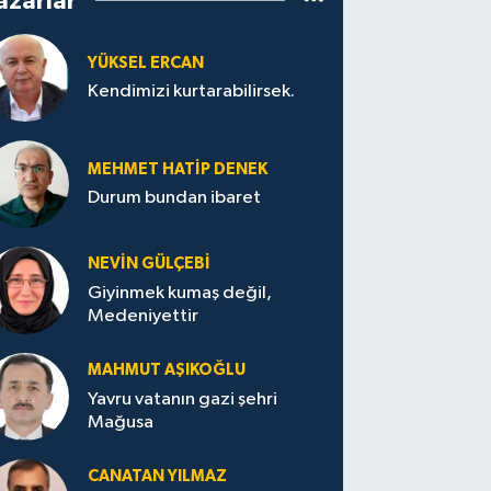
azarlar
YÜKSEL ERCAN
Kendimizi kurtarabilirsek.
MEHMET HATİP DENEK
Durum bundan ibaret
NEVİN GÜLÇEBİ
Giyinmek kumaş değil,
Medeniyettir
MAHMUT AŞIKOĞLU
Yavru vatanın gazi şehri
Mağusa
CANATAN YILMAZ