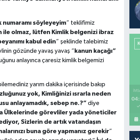
ik numaramı söyleyeyim
” teklifimiz
 ile olmaz, lütfen Kimlik belgenizi ibraz
beyanımı kabul edin
” şeklinde talebimiz
linin gözünde yavaş yavaş “
kanun kaçağı”
unu anlayınca çaresiz kimlik belgemizi
bilemediniz yarım dakika içerisinde bakıp
İMS
luğunuz yok, Kimliğinizi ısrarla neden
04:
rusu anlayamadık, sebep ne.?”
diye
 Ülkelerinde görevliler yada yöneticiler
diyor, Sizlerin de artık vatandaşın
malarınızı buna göre yapmanız gerekir
”