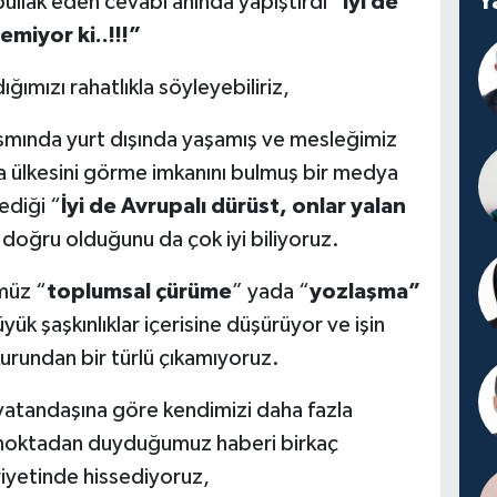
Y
bullak eden cevabı anında yapıştırdı”
İyi de
emiyor ki..!!!”
ğımızı rahatlıkla söyleyebiliriz,
kısmında yurt dışında yaşamış ve mesleğimiz
pa ülkesini görme imkanını bulmuş bir medya
ediği “
İyi de Avrupalı dürüst, onlar yalan
 doğru olduğunu da çok iyi biliyoruz.
müz “
toplumsal çürüme
” yada “
yozlaşma”
yük şaşkınlıklar içerisine düşürüyor ve işin
urundan bir türlü çıkamıyoruz.
vatandaşına göre kendimizi daha fazla
r noktadan duyduğumuz haberi birkaç
yetinde hissediyoruz,