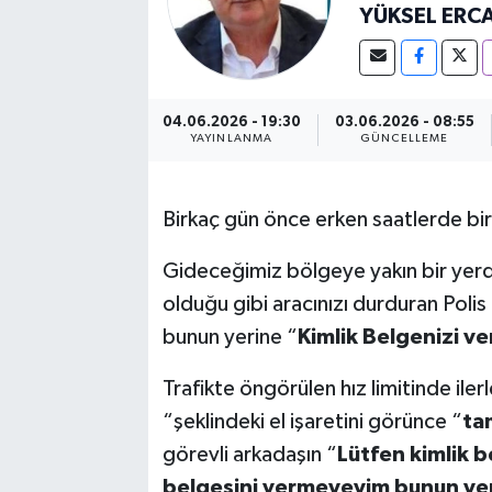
YÜKSEL ERC
04.06.2026 - 19:30
03.06.2026 - 08:55
YAYINLANMA
GÜNCELLEME
Birkaç gün önce erken saatlerde bir 
Gideceğimiz bölgeye yakın bir yerde
olduğu gibi aracınızı durduran Polis 
bunun yerine “
Kimlik Belgenizi ve
Trafikte öngörülen hız limitinde ilerl
“şeklindeki el işaretini görünce “
ta
görevli arkadaşın “
Lütfen kimlik b
belgesini vermeyeyim bunun yer