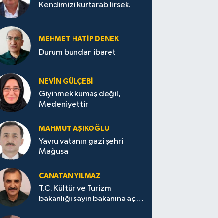
Kendimizi kurtarabilirsek.
MEHMET HATİP DENEK
Durum bundan ibaret
NEVİN GÜLÇEBİ
Giyinmek kumaş değil,
Medeniyettir
MAHMUT AŞIKOĞLU
Yavru vatanın gazi şehri
Mağusa
CANATAN YILMAZ
T.C. Kültür ve Turizm
bakanlığı sayın bakanına açık
mektup.