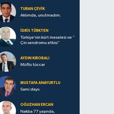
TURAN ÇEVİK
Aklımda, unutmadım.
İDRİS TÜRKTEN
Türkiye’nin kürt meselesi ve “
Çin sendromu etkisi”
AYDIN KIROBALI
Müflis tüccar
MUSTAFA ANAYURTLU
Sami dayıı.
OĞUZHAN ERCAN
Nakba 77 yaşında,