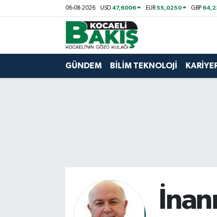
47,6006
55,0250
64,
06-08-2026
USD
EUR
GBP
Kocaeli Nöbetçi Eczaneler
Kocaeli Hava Durumu
GÜNDEM
BİLİM TEKNOLOJİ
KARİYE
Kocaeli Trafik Yoğunluk Haritası
Süper Lig Puan Durumu ve Fikstür
Tüm Manşetler
Son Dakika Haberleri
Haber Arşivi
İnanı