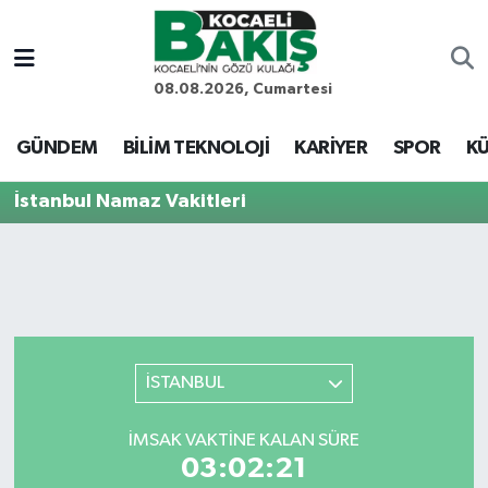
Kocaeli Nöbetçi Eczaneler
08.08.2026, Cumartesi
Kocaeli Hava Durumu
GÜNDEM
BİLİM TEKNOLOJİ
KARİYER
SPOR
KÜ
Kocaeli Trafik Yoğunluk Haritası
İstanbul Namaz Vakitleri
Süper Lig Puan Durumu ve Fikstür
Tüm Manşetler
Son Dakika Haberleri
İSTANBUL
Haber Arşivi
İMSAK VAKTINE KALAN SÜRE
03:02:21