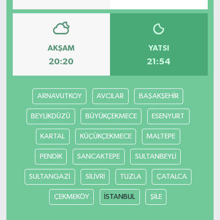
AKŞAM
YATSI
20:20
21:54
ARNAVUTKOY
AVCILAR
BAŞAKŞEHİR
BEYLİKDÜZÜ
BÜYÜKÇEKMECE
ESENYURT
KARTAL
KÜÇÜKÇEKMECE
MALTEPE
PENDİK
SANCAKTEPE
SULTANBEYLİ
SULTANGAZİ
SİLİVRİ
TUZLA
ÇATALCA
ÇEKMEKÖY
İSTANBUL
ŞİLE