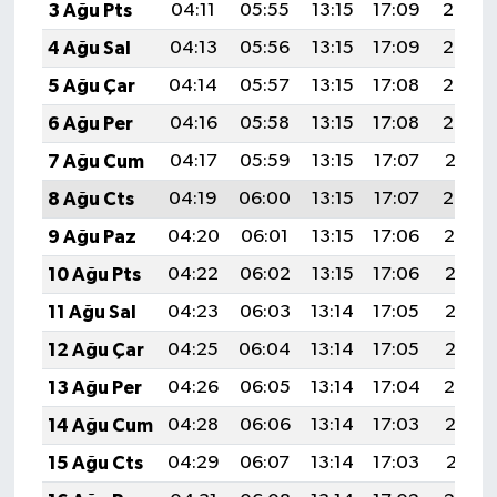
3 Ağu Pts
04:11
05:55
13:15
17:09
20:26
4 Ağu Sal
04:13
05:56
13:15
17:09
20:25
5 Ağu Çar
04:14
05:57
13:15
17:08
20:24
6 Ağu Per
04:16
05:58
13:15
17:08
20:23
7 Ağu Cum
04:17
05:59
13:15
17:07
20:21
8 Ağu Cts
04:19
06:00
13:15
17:07
20:20
9 Ağu Paz
04:20
06:01
13:15
17:06
20:19
10 Ağu Pts
04:22
06:02
13:15
17:06
20:18
11 Ağu Sal
04:23
06:03
13:14
17:05
20:16
12 Ağu Çar
04:25
06:04
13:14
17:05
20:15
13 Ağu Per
04:26
06:05
13:14
17:04
20:14
14 Ağu Cum
04:28
06:06
13:14
17:03
20:12
15 Ağu Cts
04:29
06:07
13:14
17:03
20:11