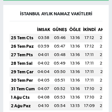
İSTANBUL AYLIK NAMAZ VAKITLERI
İMSAK
GÜNEŞ
ÖĞLE
İKINDI
AKŞA
25 Tem Cts
03:58
05:46
13:16
17:12
20:35
26 Tem Paz
03:59
05:47
13:16
17:12
20:34
27 Tem Pts
04:01
05:48
13:16
17:11
20:33
28 Tem Sal
04:02
05:49
13:16
17:11
20:32
29 Tem Çar
04:04
05:50
13:16
17:11
20:31
30 Tem Per
04:05
05:51
13:16
17:11
20:30
31 Tem Cum
04:07
05:52
13:16
17:10
20:29
1 Ağu Cts
04:08
05:53
13:16
17:10
20:28
2 Ağu Paz
04:10
05:54
13:15
17:09
20:27