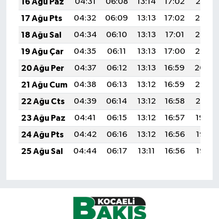
16 Ağu Paz
04:31
06:08
13:14
17:02
20:10
17 Ağu Pts
04:32
06:09
13:13
17:02
20:08
18 Ağu Sal
04:34
06:10
13:13
17:01
20:07
19 Ağu Çar
04:35
06:11
13:13
17:00
20:05
20 Ağu Per
04:37
06:12
13:13
16:59
20:04
21 Ağu Cum
04:38
06:13
13:12
16:59
20:02
22 Ağu Cts
04:39
06:14
13:12
16:58
20:01
23 Ağu Paz
04:41
06:15
13:12
16:57
19:59
24 Ağu Pts
04:42
06:16
13:12
16:56
19:58
25 Ağu Sal
04:44
06:17
13:11
16:56
19:56