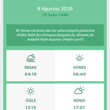
8 Ağustos 2026
25 Safer 1448
Bir kimse sıkıntıda olan bir şahsa kolaylık gösterirse
Allâhü Teâlâ da o kimseye dünyada da, âhirette de
kolaylık ihsân buyurur. (Hadis-i şerif)
İMSAK
GÜNEŞ
04:19
06:00
ÖĞLE
İKINDI
13:15
17:07