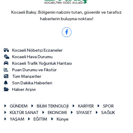
Kocaeli Bakış: Bölgenin nabzını tutan, güvenilir ve tarafsız
haberlerin buluşma noktası!
Kocaeli Nöbetçi Eczaneler
Kocaeli Hava Durumu
Kocaeli Trafik Yoğunluk Haritası
Puan Durumu ve Fikstür
Tüm Manşetler
Son Dakika Haberleri
Haber Arşivi
GÜNDEM
BİLİM TEKNOLOJİ
KARİYER
SPOR
KÜLTÜR SANAT
EKONOMİ
SİYASET
SAĞLIK
YAŞAM
EĞİTİM
Künye