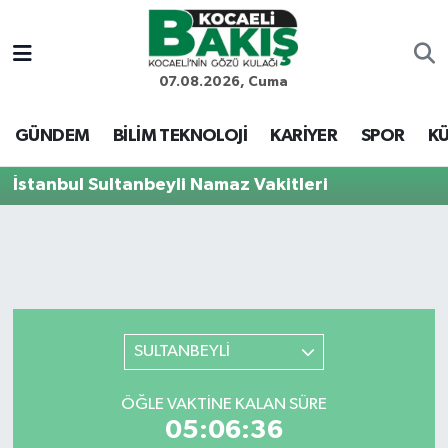
Kocaeli Nöbetçi Eczaneler
07.08.2026, Cuma
Kocaeli Hava Durumu
GÜNDEM
BİLİM TEKNOLOJİ
KARİYER
SPOR
KÜ
Kocaeli Trafik Yoğunluk Haritası
İstanbul Sultanbeyli Namaz Vakitleri
Süper Lig Puan Durumu ve Fikstür
Tüm Manşetler
Son Dakika Haberleri
SULTANBEYLİ
Haber Arşivi
ÖĞLE VAKTINE KALAN SÜRE
05:06:36