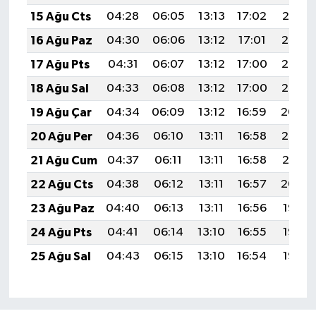
15 Ağu Cts
04:28
06:05
13:13
17:02
20:10
16 Ağu Paz
04:30
06:06
13:12
17:01
20:08
17 Ağu Pts
04:31
06:07
13:12
17:00
20:07
18 Ağu Sal
04:33
06:08
13:12
17:00
20:05
19 Ağu Çar
04:34
06:09
13:12
16:59
20:04
20 Ağu Per
04:36
06:10
13:11
16:58
20:03
21 Ağu Cum
04:37
06:11
13:11
16:58
20:01
22 Ağu Cts
04:38
06:12
13:11
16:57
20:00
23 Ağu Paz
04:40
06:13
13:11
16:56
19:58
24 Ağu Pts
04:41
06:14
13:10
16:55
19:57
25 Ağu Sal
04:43
06:15
13:10
16:54
19:55