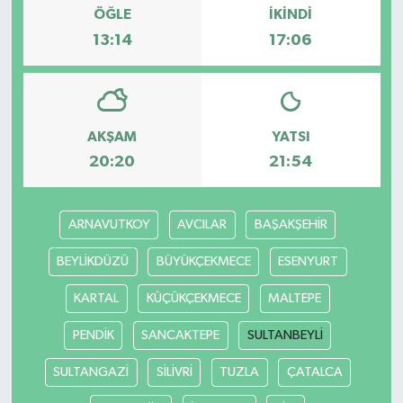
ÖĞLE
İKINDI
13:14
17:06
AKŞAM
YATSI
20:20
21:54
ARNAVUTKOY
AVCILAR
BAŞAKŞEHİR
BEYLİKDÜZÜ
BÜYÜKÇEKMECE
ESENYURT
KARTAL
KÜÇÜKÇEKMECE
MALTEPE
PENDİK
SANCAKTEPE
SULTANBEYLİ
SULTANGAZİ
SİLİVRİ
TUZLA
ÇATALCA