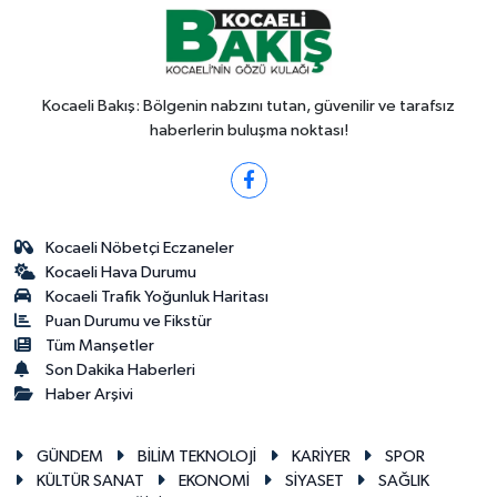
Kocaeli Bakış: Bölgenin nabzını tutan, güvenilir ve tarafsız
haberlerin buluşma noktası!
Kocaeli Nöbetçi Eczaneler
Kocaeli Hava Durumu
Kocaeli Trafik Yoğunluk Haritası
Puan Durumu ve Fikstür
Tüm Manşetler
Son Dakika Haberleri
Haber Arşivi
GÜNDEM
BİLİM TEKNOLOJİ
KARİYER
SPOR
KÜLTÜR SANAT
EKONOMİ
SİYASET
SAĞLIK