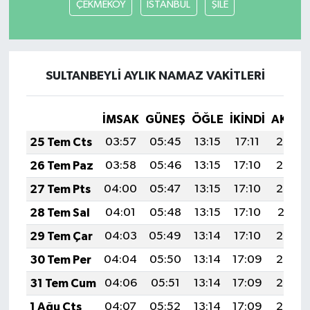
ÇEKMEKÖY
İSTANBUL
ŞİLE
SULTANBEYLİ AYLIK NAMAZ VAKITLERI
İMSAK
GÜNEŞ
ÖĞLE
İKINDI
AKŞA
25 Tem Cts
03:57
05:45
13:15
17:11
20:34
26 Tem Paz
03:58
05:46
13:15
17:10
20:33
27 Tem Pts
04:00
05:47
13:15
17:10
20:32
28 Tem Sal
04:01
05:48
13:15
17:10
20:31
29 Tem Çar
04:03
05:49
13:14
17:10
20:30
30 Tem Per
04:04
05:50
13:14
17:09
20:29
31 Tem Cum
04:06
05:51
13:14
17:09
20:28
1 Ağu Cts
04:07
05:52
13:14
17:09
20:27