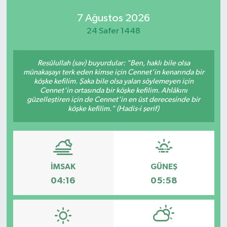
7 Ağustos 2026
24 Safer 1448
Resûlullah (sav) buyurdular: "Ben, haklı bile olsa
münakaşayı terk eden kimse için Cennet'in kenarında bir
köşke kefilim. Şaka bile olsa yalan söylemeyen için
Cennet'in ortasında bir köşke kefilim. Ahlâkını
güzelleştiren için de Cennet'in en üst derecesinde bir
köşke kefilim." (Hadis-i şerif)
İMSAK
GÜNEŞ
04:16
05:58