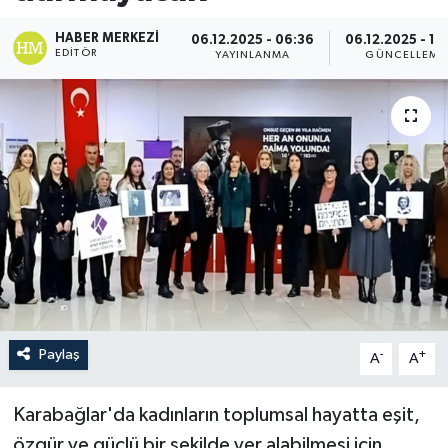
HABER MERKEZI
06.12.2025 - 06:36
06.12.2025 - 10
EDITÖR
YAYINLANMA
GÜNCELLEME
Paylaş
-
+
A
A
Karabağlar'da kadınların toplumsal hayatta eşit,
özgür ve güçlü bir şekilde yer alabilmesi için