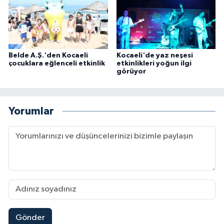
Belde A.Ş.'den Kocaeli
Kocaeli'de yaz neşesi
çocuklara eğlenceli etkinlik
etkinlikleri yoğun ilgi
görüyor
Yorumlar
Gönder