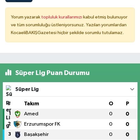
Yorum yazarak
topluluk kurallarımızı
kabul etmiş bulunuyor
ve tüm sorumluluğu üstleniyorsunuz. Yazılan yorumlardan
KocaeliBAKIŞGazetesi hiçbir şekilde sorumlu tutulamaz.
Süper Lig Puan Durumu
Süper Lig
#
Takım
O
P
1
Amed
0
0
2
Erzurumspor FK
0
0
3
Başakşehir
0
0