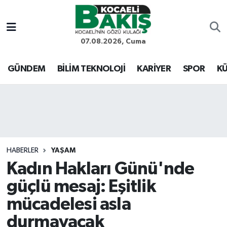
Kocaeli Nöbetçi Eczaneler
07.08.2026, Cuma
Kocaeli Hava Durumu
GÜNDEM
BİLİM TEKNOLOJİ
KARİYER
SPOR
KÜ
Kocaeli Trafik Yoğunluk Haritası
Süper Lig Puan Durumu ve Fikstür
Tüm Manşetler
HABERLER
YAŞAM
Kadın Hakları Günü'nde
Son Dakika Haberleri
güçlü mesaj: Eşitlik
Haber Arşivi
mücadelesi asla
durmayacak