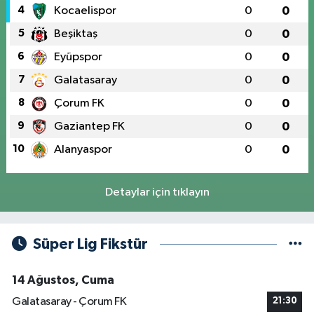
4
Kocaelispor
0
0
5
Beşiktaş
0
0
6
Eyüpspor
0
0
7
Galatasaray
0
0
8
Çorum FK
0
0
9
Gaziantep FK
0
0
10
Alanyaspor
0
0
Detaylar için tıklayın
Süper Lig Fikstür
14 Ağustos, Cuma
Galatasaray - Çorum FK
21:30