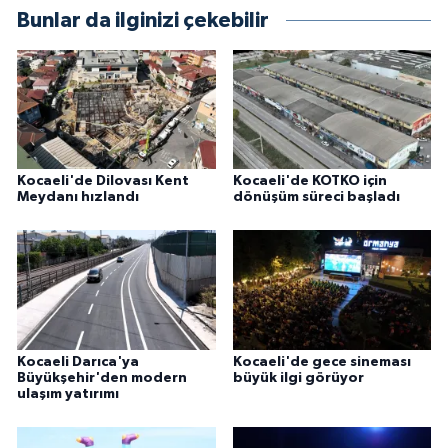
Bunlar da ilginizi çekebilir
Kocaeli'de Dilovası Kent
Kocaeli'de KOTKO için
Meydanı hızlandı
dönüşüm süreci başladı
Kocaeli Darıca'ya
Kocaeli'de gece sineması
Büyükşehir'den modern
büyük ilgi görüyor
ulaşım yatırımı