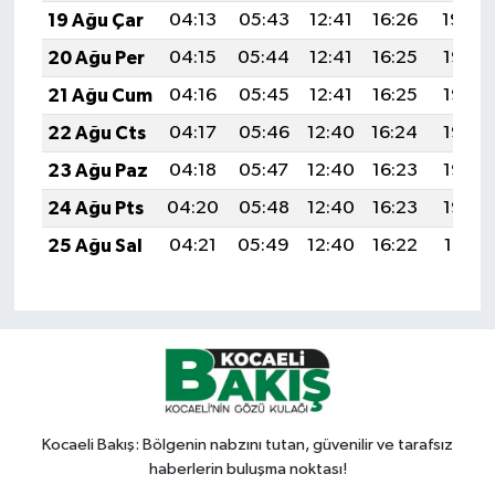
19 Ağu Çar
04:13
05:43
12:41
16:26
19:29
20 Ağu Per
04:15
05:44
12:41
16:25
19:28
21 Ağu Cum
04:16
05:45
12:41
16:25
19:26
22 Ağu Cts
04:17
05:46
12:40
16:24
19:25
23 Ağu Paz
04:18
05:47
12:40
16:23
19:23
24 Ağu Pts
04:20
05:48
12:40
16:23
19:22
25 Ağu Sal
04:21
05:49
12:40
16:22
19:21
Kocaeli Bakış: Bölgenin nabzını tutan, güvenilir ve tarafsız
haberlerin buluşma noktası!