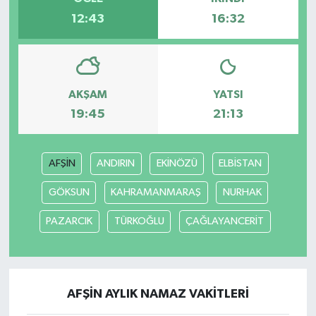
12:43
16:32
AKŞAM
YATSI
19:45
21:13
AFŞİN
ANDIRIN
EKİNÖZÜ
ELBİSTAN
GÖKSUN
KAHRAMANMARAŞ
NURHAK
PAZARCIK
TÜRKOĞLU
ÇAĞLAYANCERİT
AFŞİN AYLIK NAMAZ VAKITLERI