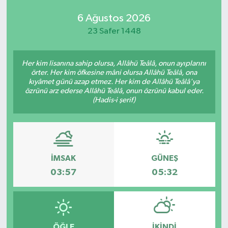
6 Ağustos 2026
23 Safer 1448
Her kim lisanına sahip olursa, Allâhü Teâlâ, onun ayıplarını
örter. Her kim öfkesine mâni olursa Allâhü Teâlâ, ona
kıyâmet günü azap etmez. Her kim de Allâhü Teâlâ'ya
özrünü arz ederse Allâhü Teâlâ, onun özrünü kabul eder.
(Hadis-i şerif)
İMSAK
GÜNEŞ
03:57
05:32
ÖĞLE
İKINDI