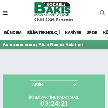
Kocaeli Nöbetçi Eczaneler
06.08.2026, Perşembe
Kocaeli Hava Durumu
GÜNDEM
BİLİM TEKNOLOJİ
KARİYER
SPOR
KÜ
Kocaeli Trafik Yoğunluk Haritası
Kahramanmaraş Afşin Namaz Vakitleri
Süper Lig Puan Durumu ve Fikstür
Tüm Manşetler
Son Dakika Haberleri
AFŞİN
Haber Arşivi
İKINDI VAKTINE KALAN SÜRE
03:24:21