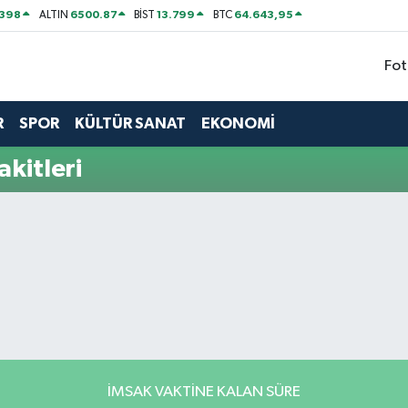
2398
6500.87
13.799
64.643,95
ALTIN
BİST
BTC
Fot
R
SPOR
KÜLTÜR SANAT
EKONOMİ
kitleri
İMSAK VAKTINE KALAN SÜRE