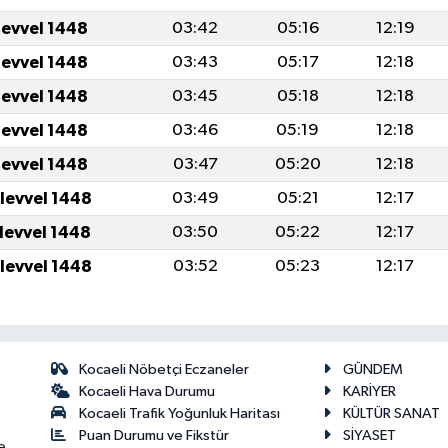
levvel 1448
03:42
05:16
12:19
levvel 1448
03:43
05:17
12:18
levvel 1448
03:45
05:18
12:18
levvel 1448
03:46
05:19
12:18
levvel 1448
03:47
05:20
12:18
ulevvel 1448
03:49
05:21
12:17
ulevvel 1448
03:50
05:22
12:17
ulevvel 1448
03:52
05:23
12:17
Kocaeli Nöbetçi Eczaneler
GÜNDEM
Kocaeli Hava Durumu
KARİYER
Kocaeli Trafik Yoğunluk Haritası
KÜLTÜR SANAT
Puan Durumu ve Fikstür
SİYASET
e