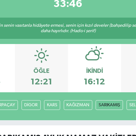
33:45
inin senin vasıtanla hidâyete ermesi, senin için kızıl develer (bahşedilip
daha hayırlıdır. (Hadis-i şerif)
ÖĞLE
İKINDI
5
12:21
16:12
RPAÇAY
DİGOR
KARS
KAĞIZMAN
SARIKAMIŞ
SE