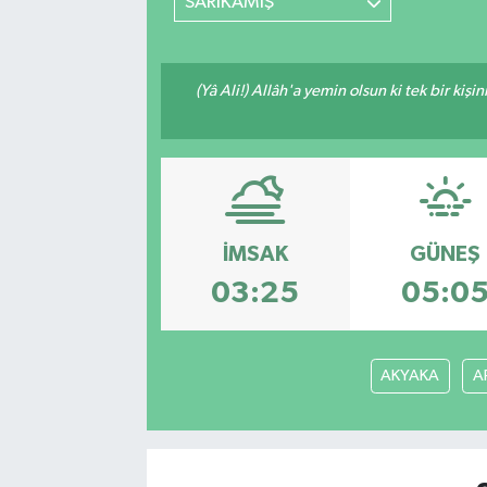
SARIKAMIŞ
(Yâ Ali!) Allâh'a yemin olsun ki tek bir kiş
İMSAK
GÜNEŞ
03:25
05:0
AKYAKA
A