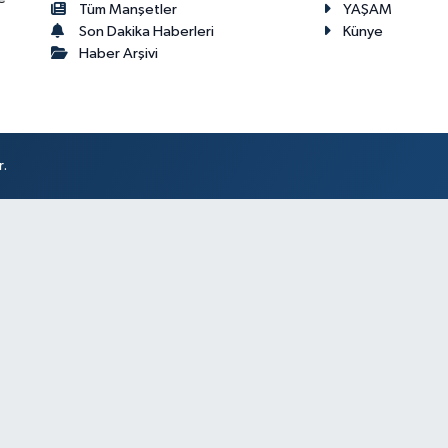
Tüm Manşetler
YAŞAM
Son Dakika Haberleri
Künye
Haber Arşivi
r.