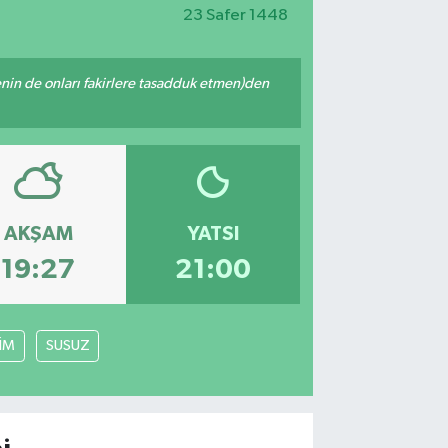
23 Safer 1448
 senin de onları fakirlere tasadduk etmen)den
AKŞAM
YATSI
19:27
21:00
LİM
SUSUZ