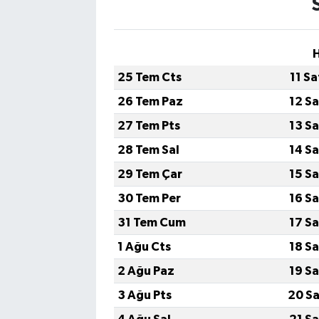
H
25 Tem Cts
11 S
26 Tem Paz
12 S
27 Tem Pts
13 S
28 Tem Sal
14 S
29 Tem Çar
15 S
30 Tem Per
16 S
31 Tem Cum
17 S
1 Ağu Cts
18 S
2 Ağu Paz
19 S
3 Ağu Pts
20 Sa