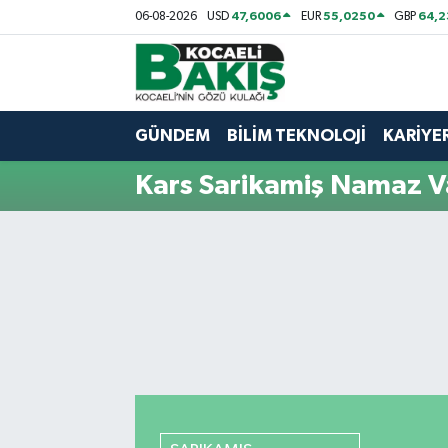
47,6006
55,0250
64,
06-08-2026
USD
EUR
GBP
Kocaeli Nöbetçi Eczaneler
Kocaeli Hava Durumu
GÜNDEM
BİLİM TEKNOLOJİ
KARİYE
Kocaeli Trafik Yoğunluk Haritası
Kars Sarikamiş Namaz Va
Süper Lig Puan Durumu ve Fikstür
Tüm Manşetler
Son Dakika Haberleri
Haber Arşivi