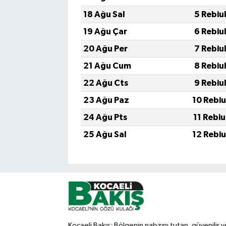
18 Ağu Sal
5 Rebiu
19 Ağu Çar
6 Rebiu
20 Ağu Per
7 Rebiu
21 Ağu Cum
8 Rebiu
22 Ağu Cts
9 Rebiu
23 Ağu Paz
10 Rebi
24 Ağu Pts
11 Rebi
25 Ağu Sal
12 Rebi
Kocaeli Bakış: Bölgenin nabzını tutan, güvenilir v