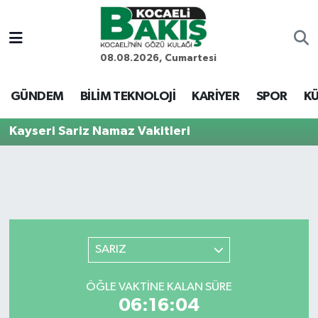
Kocaeli Nöbetçi Eczaneler
08.08.2026, Cumartesi
Kocaeli Hava Durumu
GÜNDEM
BİLİM TEKNOLOJİ
KARİYER
SPOR
KÜ
Kocaeli Trafik Yoğunluk Haritası
Kayseri Sariz Namaz Vakitleri
Süper Lig Puan Durumu ve Fikstür
Tüm Manşetler
Son Dakika Haberleri
SARIZ
Haber Arşivi
ÖĞLE VAKTINE KALAN SÜRE
06:16:04