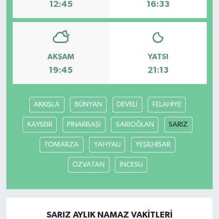
12:45
16:33
AKŞAM
YATSI
19:45
21:13
AKKIŞLA
BÜNYAN
DEVELİ
FELAHİYE
KAYSERİ
PINARBAŞI
SARIOĞLAN
SARIZ
TOMARZA
YAHYALI
YEŞİLHİSAR
ÖZVATAN
İNCESU
SARIZ AYLIK NAMAZ VAKITLERI