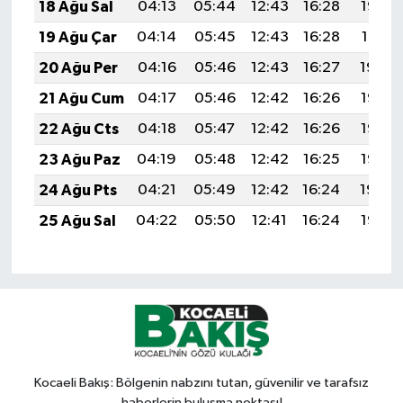
18 Ağu Sal
04:13
05:44
12:43
16:28
19:32
19 Ağu Çar
04:14
05:45
12:43
16:28
19:31
20 Ağu Per
04:16
05:46
12:43
16:27
19:30
21 Ağu Cum
04:17
05:46
12:42
16:26
19:28
22 Ağu Cts
04:18
05:47
12:42
16:26
19:27
23 Ağu Paz
04:19
05:48
12:42
16:25
19:25
24 Ağu Pts
04:21
05:49
12:42
16:24
19:24
25 Ağu Sal
04:22
05:50
12:41
16:24
19:23
Kocaeli Bakış: Bölgenin nabzını tutan, güvenilir ve tarafsız
haberlerin buluşma noktası!