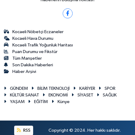
Kocaeli Nöbetçi Eczaneler
Kocaeli Hava Durumu
Kocaeli Trafik Yoğunluk Haritası
Puan Durumu ve Fikstür
Tüm Manşetler
Son Dakika Haberleri
Haber Arşivi
GÜNDEM
BİLİM TEKNOLOJİ
KARİYER
SPOR
KÜLTÜR SANAT
EKONOMİ
SİYASET
SAĞLIK
YAŞAM
EĞİTİM
Künye
RSS
Copyright © 2024. Her hakkı saklıdır.