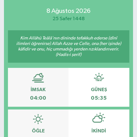
8 Ağustos 2026
25 Safer 1448
Kim Allâhü Teâlâ'nın dininde tefakkuh ederse (dînî
ilimleri öğrenirse) Allah Azze ve Celle, ona (her işinde)
kâfidir ve onu, hiç ummadığı yerden rızıklandırıverir.
(Hadis-i şerif)
İMSAK
GÜNEŞ
04:00
05:35
ÖĞLE
İKINDI