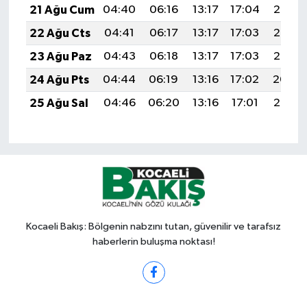
21 Ağu Cum
04:40
06:16
13:17
17:04
20:08
22 Ağu Cts
04:41
06:17
13:17
17:03
20:07
23 Ağu Paz
04:43
06:18
13:17
17:03
20:05
24 Ağu Pts
04:44
06:19
13:16
17:02
20:04
25 Ağu Sal
04:46
06:20
13:16
17:01
20:02
Kocaeli Bakış: Bölgenin nabzını tutan, güvenilir ve tarafsız
haberlerin buluşma noktası!