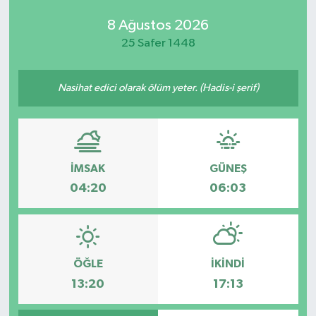
8 Ağustos 2026
25 Safer 1448
Nasihat edici olarak ölüm yeter. (Hadis-i şerif)
İMSAK
GÜNEŞ
04:20
06:03
ÖĞLE
İKINDI
13:20
17:13