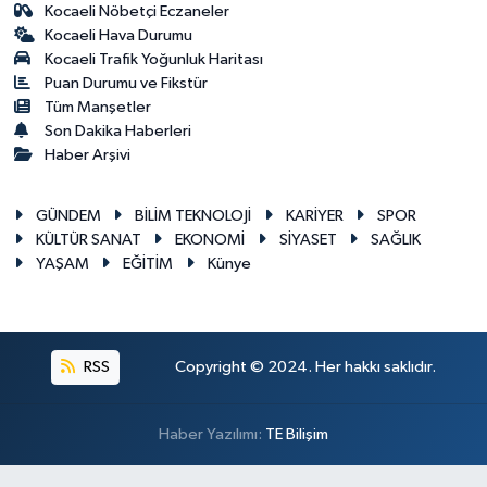
Kocaeli Nöbetçi Eczaneler
Kocaeli Hava Durumu
Kocaeli Trafik Yoğunluk Haritası
Puan Durumu ve Fikstür
Tüm Manşetler
Son Dakika Haberleri
Haber Arşivi
GÜNDEM
BİLİM TEKNOLOJİ
KARİYER
SPOR
KÜLTÜR SANAT
EKONOMİ
SİYASET
SAĞLIK
YAŞAM
EĞİTİM
Künye
RSS
Copyright © 2024. Her hakkı saklıdır.
Haber Yazılımı:
TE Bilişim