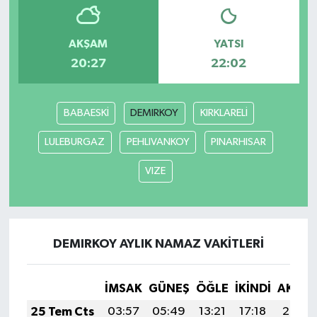
AKŞAM
YATSI
20:27
22:02
BABAESKİ
DEMIRKOY
KIRKLARELİ
LULEBURGAZ
PEHLIVANKOY
PINARHISAR
VIZE
DEMIRKOY AYLIK NAMAZ VAKITLERI
İMSAK
GÜNEŞ
ÖĞLE
İKINDI
AKŞA
25 Tem Cts
03:57
05:49
13:21
17:18
20:42