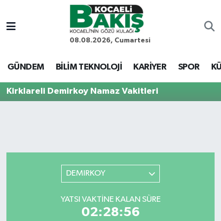
Kocaeli Nöbetçi Eczaneler
08.08.2026, Cumartesi
Kocaeli Hava Durumu
GÜNDEM
BİLİM TEKNOLOJİ
KARİYER
SPOR
KÜ
Kocaeli Trafik Yoğunluk Haritası
Kirklareli Demirkoy Namaz Vakitleri
Süper Lig Puan Durumu ve Fikstür
Tüm Manşetler
Son Dakika Haberleri
DEMIRKOY
Haber Arşivi
YATSI VAKTINE KALAN SÜRE
02:28:56