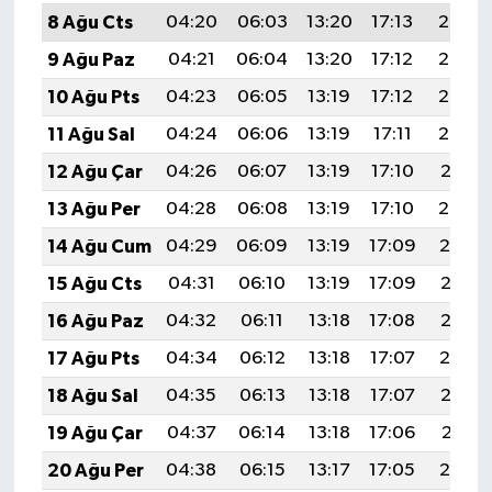
8 Ağu Cts
04:20
06:03
13:20
17:13
20:27
9 Ağu Paz
04:21
06:04
13:20
17:12
20:25
10 Ağu Pts
04:23
06:05
13:19
17:12
20:24
11 Ağu Sal
04:24
06:06
13:19
17:11
20:23
12 Ağu Çar
04:26
06:07
13:19
17:10
20:21
13 Ağu Per
04:28
06:08
13:19
17:10
20:20
14 Ağu Cum
04:29
06:09
13:19
17:09
20:19
15 Ağu Cts
04:31
06:10
13:19
17:09
20:17
16 Ağu Paz
04:32
06:11
13:18
17:08
20:16
17 Ağu Pts
04:34
06:12
13:18
17:07
20:14
18 Ağu Sal
04:35
06:13
13:18
17:07
20:13
19 Ağu Çar
04:37
06:14
13:18
17:06
20:11
20 Ağu Per
04:38
06:15
13:17
17:05
20:10