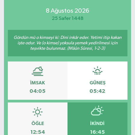
8 Ağustos 2026
25 Safer 1448
Gördün mü o kimseyi ki: Dini inkâr eder. Yetimi itip kakan
işte odur. Ve (o kimse) yoksula yemek yedirilmesi için
teşvikte bulunmaz. (Mâûn Sûresi, 1-2-3)
İMSAK
GÜNEŞ
04:05
05:42
ÖĞLE
İKINDI
12:54
16:45