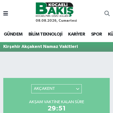
Kocaeli Nöbetçi Eczaneler
08.08.2026, Cumartesi
Kocaeli Hava Durumu
GÜNDEM
BİLİM TEKNOLOJİ
KARİYER
SPOR
KÜ
Kocaeli Trafik Yoğunluk Haritası
Kirşehir Akçakent Namaz Vakitleri
Süper Lig Puan Durumu ve Fikstür
Tüm Manşetler
Son Dakika Haberleri
AKÇAKENT
Haber Arşivi
AKŞAM VAKTINE KALAN SÜRE
29:51