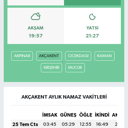
AKŞAM
YATSI
19:57
21:27
AKPINAR
AKÇAKENT
CICEKDAGI
KAMAN
KIRŞEHİR
MUCUR
AKÇAKENT AYLIK NAMAZ VAKITLERI
İMSAK
GÜNEŞ
ÖĞLE
İKINDI
AKŞA
25 Tem Cts
03:45
05:29
12:55
16:49
20:11