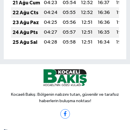
21 Ağu Cum
04:23
05:54
12:52
16:37
19:40
22 Ağu Cts
04:24
05:55
12:52
16:36
19:38
23 Ağu Paz
04:25
05:56
12:51
16:36
19:37
24 Ağu Pts
04:27
05:57
12:51
16:35
19:35
25 Ağu Sal
04:28
05:58
12:51
16:34
19:34
Kocaeli Bakış: Bölgenin nabzını tutan, güvenilir ve tarafsız
haberlerin buluşma noktası!