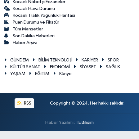
Kocaeli Nöbetçi Eczaneler
Kocaeli Hava Durumu
Kocaeli Trafik Yoğunluk Haritası
Puan Durumu ve Fikstür
Tüm Manşetler
Son Dakika Haberleri
Haber Arşivi
GÜNDEM
BİLİM TEKNOLOJİ
KARİYER
SPOR
KÜLTÜR SANAT
EKONOMİ
SİYASET
SAĞLIK
YAŞAM
EĞİTİM
Künye
RSS
Copyright © 2024. Her hakkı saklıdır.
Haber Yazılımı:
TE Bilişim